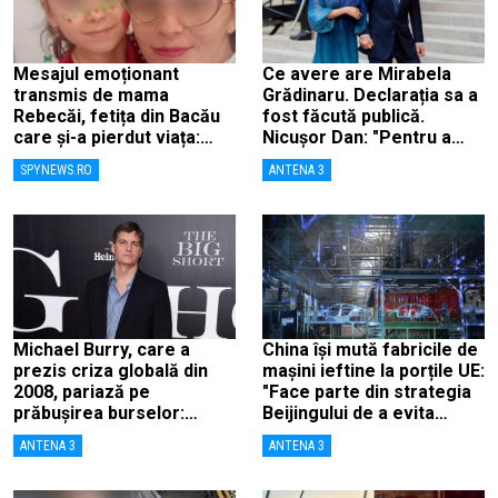
Mesajul emoționant
Ce avere are Mirabela
transmis de mama
Grădinaru. Declarația sa a
Rebecăi, fetița din Bacău
fost făcută publică.
care și-a pierdut viața:
Nicușor Dan: "Pentru a
„Îngerașul meu…”
înlătura orice speculații"
SPYNEWS.RO
ANTENA 3
Michael Burry, care a
China își mută fabricile de
prezis criza globală din
mașini ieftine la porțile UE:
2008, pariază pe
"Face parte din strategia
prăbușirea burselor:
Beijingului de a evita
„Suntem aproape de o
taxele"
ANTENA 3
ANTENA 3
cădere ca în 1987”