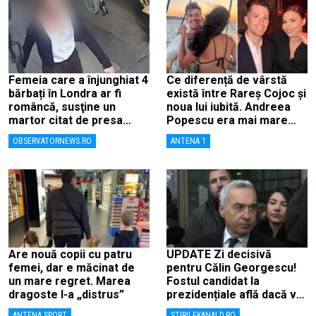
Femeia care a înjunghiat 4
Ce diferență de vârstă
bărbați în Londra ar fi
există între Rareș Cojoc și
româncă, susţine un
noua lui iubită. Andreea
martor citat de presa
Popescu era mai mare
britanică
decât el
OBSERVATORNEWS.RO
ANTENA 1
Are nouă copii cu patru
UPDATE Zi decisivă
femei, dar e măcinat de
pentru Călin Georgescu!
un mare regret. Marea
Fostul candidat la
dragoste l-a „distrus”
prezidențiale află dacă va
fi judecat pentru tentativă
ANTENA SPORT
STIRILEKANALD.RO