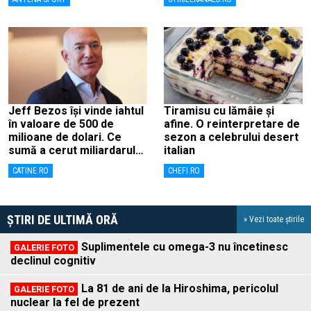
de lovitură de stat
Jeff Bezos își vinde iahtul
Tiramisu cu lămâie și
în valoare de 500 de
afine. O reinterpretare de
milioane de dolari. Ce
sezon a celebrului desert
sumă a cerut miliardarul
italian
pentru nava sa, Koru
CATINE.RO
CHEFI.RO
ȘTIRI DE ULTIMĂ ORĂ
» Vezi toate știrile
Suplimentele cu omega-3 nu încetinesc
declinul cognitiv
La 81 de ani de la Hiroshima, pericolul
nuclear la fel de prezent