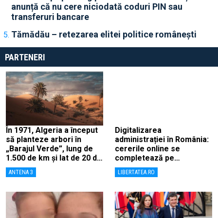
anunță că nu cere niciodată coduri PIN sau
transferuri bancare
Tămădău – retezarea elitei politice românești
PARTENERI
În 1971, Algeria a început
Digitalizarea
să planteze arbori în
administrației în România:
„Barajul Verde”, lung de
cererile online se
1.500 de km și lat de 20 de
completează pe
km, ca să combată
calculatoarele de la
ANTENA 3
LIBERTATEA.RO
deșertificarea
ghișee