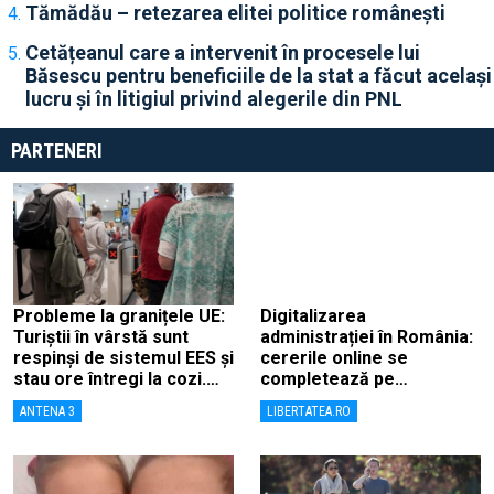
Tămădău – retezarea elitei politice românești
Cetățeanul care a intervenit în procesele lui
Băsescu pentru beneficiile de la stat a făcut același
lucru și în litigiul privind alegerile din PNL
PARTENERI
Probleme la granițele UE:
Digitalizarea
Turiștii în vârstă sunt
administrației în România:
respinși de sistemul EES și
cererile online se
stau ore întregi la cozi.
completează pe
„Degetele mele sunt
calculatoarele de la
ANTENA 3
LIBERTATEA.RO
tocite”
ghișee