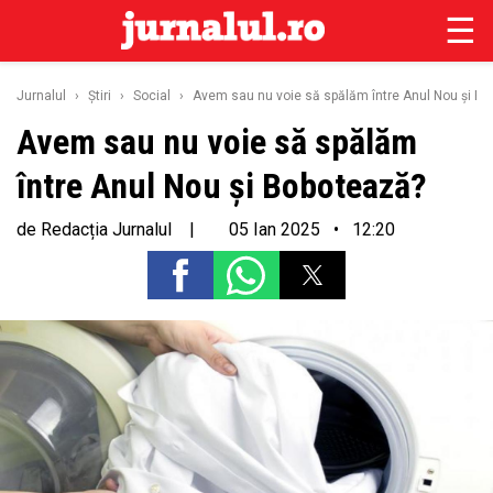
☰
Jurnalul
›
Ştiri
›
Social
›
Avem sau nu voie să spălăm între Anul Nou și B
Avem sau nu voie să spălăm
între Anul Nou și Bobotează?
de
Redacția Jurnalul
|
05 Ian 2025 • 12:20