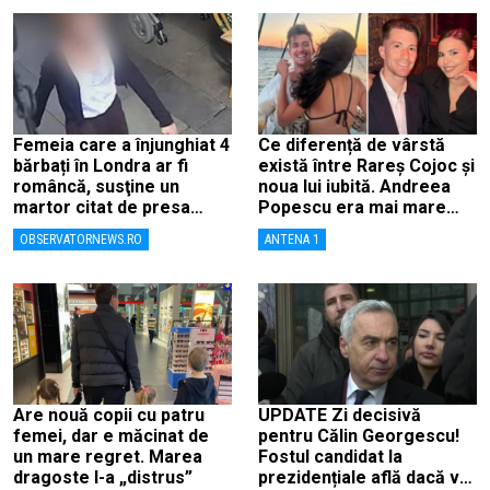
Femeia care a înjunghiat 4
Ce diferență de vârstă
bărbați în Londra ar fi
există între Rareș Cojoc și
româncă, susţine un
noua lui iubită. Andreea
martor citat de presa
Popescu era mai mare
britanică
decât el
OBSERVATORNEWS.RO
ANTENA 1
Are nouă copii cu patru
UPDATE Zi decisivă
femei, dar e măcinat de
pentru Călin Georgescu!
un mare regret. Marea
Fostul candidat la
dragoste l-a „distrus”
prezidențiale află dacă va