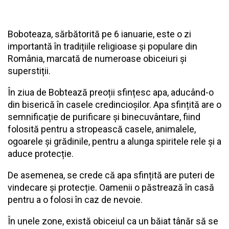
Boboteaza, sărbătorită pe 6 ianuarie, este o zi
importantă în tradițiile religioase și populare din
România, marcată de numeroase obiceiuri și
superstiții.
În ziua de Bobtează preoții sfințesc apa, aducând-o
din biserică în casele credincioșilor. Apa sfințită are o
semnificație de purificare și binecuvântare, fiind
folosită pentru a stropească casele, animalele,
ogoarele și grădinile, pentru a alunga spiritele rele și a
aduce protecție.
De asemenea, se crede că apa sfințită are puteri de
vindecare și protecție. Oamenii o păstrează în casă
pentru a o folosi în caz de nevoie.
În unele zone, există obiceiul ca un băiat tânăr să se