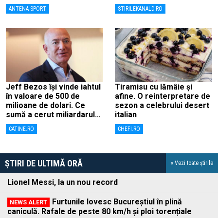
fi judecat pentru tentativă
ANTENA SPORT
STIRILEKANALD.RO
de lovitură de stat
Jeff Bezos își vinde iahtul
Tiramisu cu lămâie și
în valoare de 500 de
afine. O reinterpretare de
milioane de dolari. Ce
sezon a celebrului desert
sumă a cerut miliardarul
italian
pentru nava sa, Koru
CATINE.RO
CHEFI.RO
ȘTIRI DE ULTIMĂ ORĂ
» Vezi toate știrile
Lionel Messi, la un nou record
Furtunile lovesc Bucureștiul în plină
caniculă. Rafale de peste 80 km/h și ploi torențiale