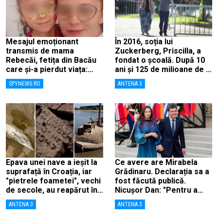
Mesajul emoționant
În 2016, soția lui
transmis de mama
Zuckerberg, Priscilla, a
Rebecăi, fetița din Bacău
fondat o școală. După 10
care și-a pierdut viața:
ani și 125 de milioane de $
„Îngerașul meu…”
investiți board-ul a decis
SPYNEWS.RO
ANTENA 3
s-o închidă
Epava unei nave a ieșit la
Ce avere are Mirabela
suprafață în Croația, iar
Grădinaru. Declarația sa a
"pietrele foametei", vechi
fost făcută publică.
de secole, au reapărut în
Nicușor Dan: "Pentru a
Rin, în Germania
înlătura orice speculații"
ANTENA 3
ANTENA 3