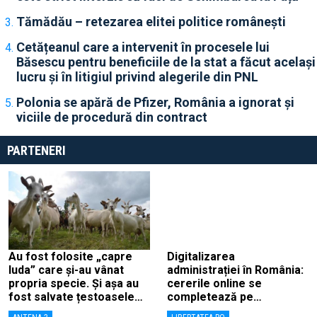
Tămădău – retezarea elitei politice românești
Cetățeanul care a intervenit în procesele lui
Băsescu pentru beneficiile de la stat a făcut același
lucru și în litigiul privind alegerile din PNL
Polonia se apără de Pfizer, România a ignorat și
viciile de procedură din contract
PARTENERI
Au fost folosite „capre
Digitalizarea
Iuda” care și-au vânat
administrației în România:
propria specie. Și așa au
cererile online se
fost salvate țestoasele
completează pe
de Galapagos
calculatoarele de la