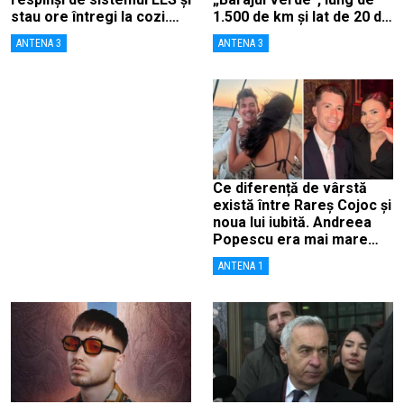
stau ore întregi la cozi.
1.500 de km și lat de 20 de
„Degetele mele sunt
km, ca să combată
ANTENA 3
ANTENA 3
tocite”
deșertificarea
Ce diferență de vârstă
există între Rareș Cojoc și
noua lui iubită. Andreea
Popescu era mai mare
decât el
ANTENA 1