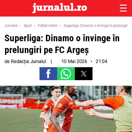
☰
Jurnalul
›
Sport
›
Fotbal intern
›
Superliga: Dinamo o învinge în prelungiri 
Superliga: Dinamo o învinge în
prelungiri pe FC Argeș
de
Redacția Jurnalul
|
10 Mai 2026 • 21:04