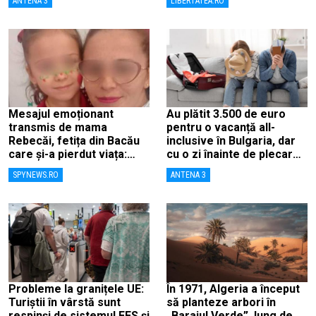
ANTENA 3
LIBERTATEA.RO
ghișee
Mesajul emoționant
Au plătit 3.500 de euro
transmis de mama
pentru o vacanță all-
Rebecăi, fetița din Bacău
inclusive în Bulgaria, dar
care și-a pierdut viața:
cu o zi înainte de plecare
„Îngerașul meu…”
au aflat că a fost anulată
SPYNEWS.RO
ANTENA 3
Probleme la granițele UE:
În 1971, Algeria a început
Turiștii în vârstă sunt
să planteze arbori în
respinși de sistemul EES și
„Barajul Verde”, lung de