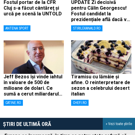
Fostul portar de la CFR
UPDATE Zi decisivă
Cluj s-a făcut cântăreţ şi
pentru Călin Georgescu!
urcă pe scenă la UNTOLD
Fostul candidat la
prezidențiale află dacă va
fi judecat pentru tentativă
ANTENA SPORT
STIRILEKANALD.RO
de lovitură de stat
Jeff Bezos își vinde iahtul
Tiramisu cu lămâie și
în valoare de 500 de
afine. O reinterpretare de
milioane de dolari. Ce
sezon a celebrului desert
sumă a cerut miliardarul
italian
pentru nava sa, Koru
CATINE.RO
CHEFI.RO
ȘTIRI DE ULTIMĂ ORĂ
» Vezi toate știrile