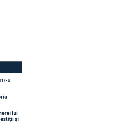
ntr-o
oria
erei lui
stiții și