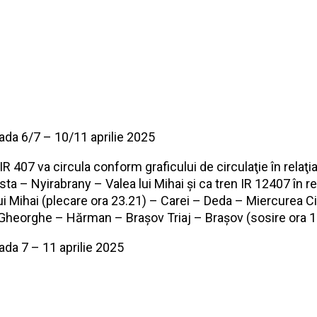
oada 6/7 – 10/11 aprilie 2025
 IR 407 va circula conform graficului de circulaţie în relaţi
a – Nyirabrany – Valea lui Mihai şi ca tren IR 12407 în re
ui Mihai (plecare ora 23.21) – Carei – Deda – Miercurea C
Gheorghe – Hărman – Brașov Triaj – Braşov (sosire ora 1
ada 7 – 11 aprilie 2025