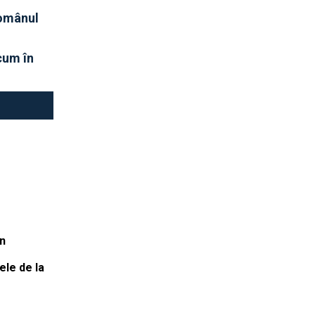
românul
acum în
în
ele de la