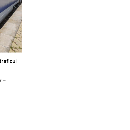
traficul
v –