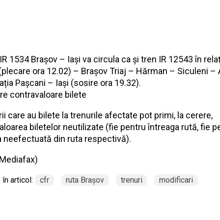
 IR 1534 Brașov – Iași va circula ca și tren IR 12543 în rela
(plecare ora 12.02) – Brașov Triaj – Hărman – Siculeni –
ția Pașcani – Iași (sosire ora 19.32).
ire contravaloare bilete
i care au bilete la trenurile afectate pot primi, la cerere,
loarea biletelor neutilizate (fie pentru întreaga rută, fie p
a neefectuată din ruta respectivă).
Mediafax
)
în articol:
cfr
ruta Brașov
trenuri
modificari