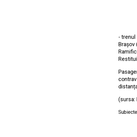
- trenul
Braşov 
Ramifica
Restitu
Pasageri
contrava
distanț
(sursa:
Subiecte 