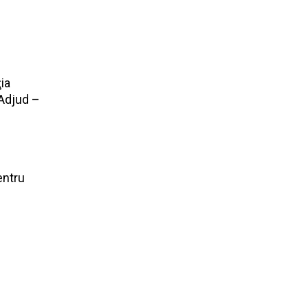
ţia
 Adjud –
entru