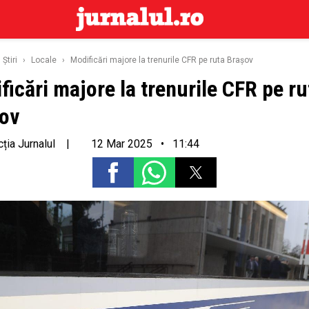
Ştiri
›
Locale
›
Modificări majore la trenurile CFR pe ruta Brașov
ficări majore la trenurile CFR pe ru
ov
ția Jurnalul
|
12 Mar 2025 • 11:44