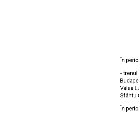
În peri
- trenul
Budapest
Valea L
Sfântu 
În perio