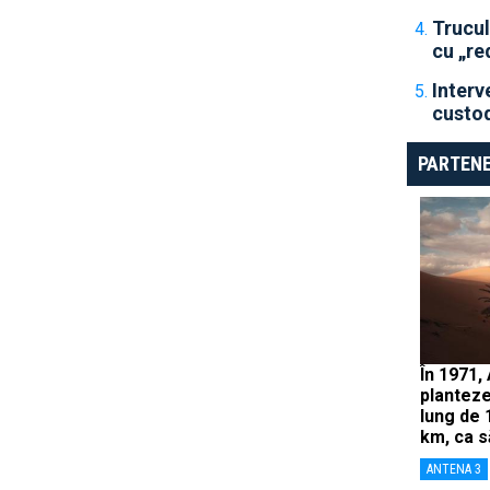
Trucul
cu „re
Interv
custod
PARTENE
În 1971,
planteze
lung de 
km, ca s
ANTENA 3