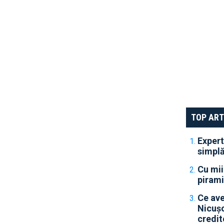
TOP ART
Expert
simplă
Cu mii
pirami
Ce ave
Nicușo
credit