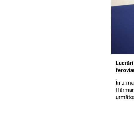
Lucrări
feroviar
În urma 
Hărman,
următoar