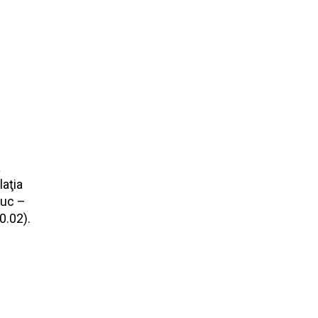
a
laţia
iuc –
0.02).