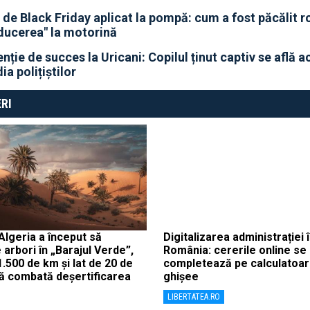
 de Black Friday aplicat la pompă: cum a fost păcălit 
ducerea" la motorină
enție de succes la Uricani: Copilul ținut captiv se află 
ia polițiștilor
RI
 Algeria a început să
Digitalizarea administrației 
 arbori în „Barajul Verde”,
România: cererile online se
1.500 de km și lat de 20 de
completează pe calculatoar
ă combată deșertificarea
ghișee
LIBERTATEA.RO