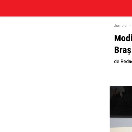
Jurnalul
›
Modi
Braș
de
Redac