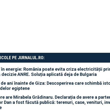
ICOLE PE JURNALUL.RO:
 în energie: România poate evita criza electricității pri
 decizie ANRE. Soluția aplicată deja de Bulgaria
 de ani înainte de Giza: Descoperirea care schimbă ist
delor egiptene
re are Mirabela Grădinaru. Declarația de avere a parten
r Dan a fost făcută publică: terenuri, case, venituri, inve
e