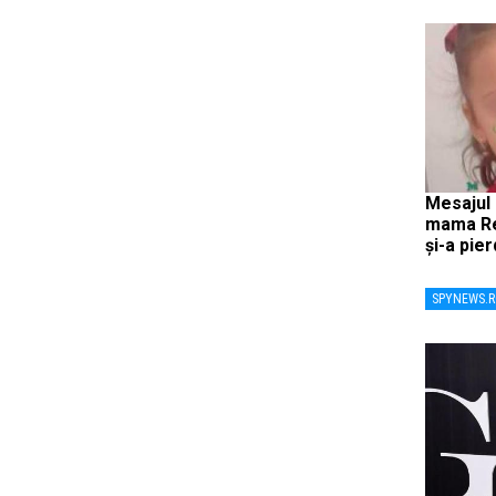
Mesajul
mama Reb
și-a pie
SPYNEWS.