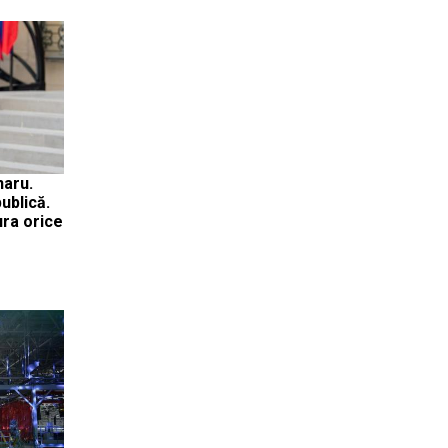
naru.
ublică.
ura orice