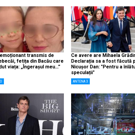
 emoționant transmis de
Ce avere are Mihaela Grădi
ecăi, fetița din Bacău care
Declarația sa a fost făcută p
rdut viața: „Îngerașul meu…”
Nicușor Dan: "Pentru a înlăt
speculații"
RO
ANTENA 3