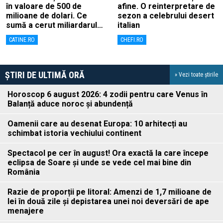
în valoare de 500 de
afine. O reinterpretare de
milioane de dolari. Ce
sezon a celebrului desert
sumă a cerut miliardarul
italian
pentru nava sa, Koru
CATINE.RO
CHEFI.RO
ȘTIRI DE ULTIMĂ ORĂ
» Vezi toate știrile
Horoscop 6 august 2026: 4 zodii pentru care Venus în
Balanță aduce noroc și abundență
Oamenii care au desenat Europa: 10 arhitecți au
schimbat istoria vechiului continent
Spectacol pe cer în august! Ora exactă la care începe
eclipsa de Soare și unde se vede cel mai bine din
România
Razie de proporții pe litoral: Amenzi de 1,7 milioane de
lei în două zile și depistarea unei noi deversări de ape
menajere