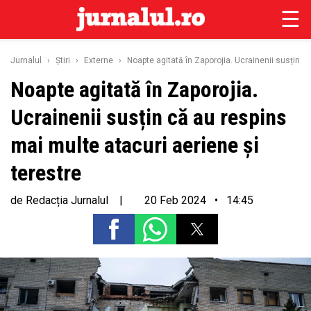
☰
Jurnalul
›
Ştiri
›
Externe
›
Noapte agitată în Zaporojia. Ucrainenii susțin că
Noapte agitată în Zaporojia.
Ucrainenii susțin că au respins
mai multe atacuri aeriene și
terestre
de
Redacția Jurnalul
|
20 Feb 2024 • 14:45