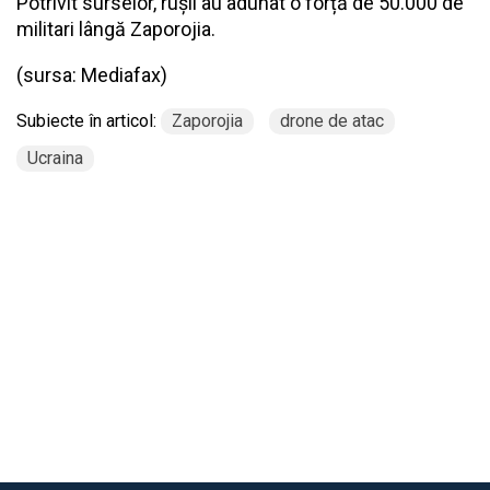
Potrivit surselor, rușii au adunat o forță de 50.000 de
militari lângă Zaporojia.
(sursa:
Mediafax
)
Subiecte în articol:
Zaporojia
drone de atac
Ucraina