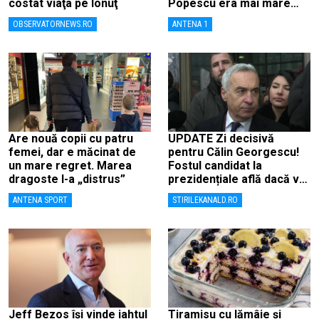
costat viaţa pe Ionuţ
Popescu era mai mare
decât el
OBSERVATORNEWS.RO
ANTENA 1
Are nouă copii cu patru
UPDATE Zi decisivă
femei, dar e măcinat de
pentru Călin Georgescu!
un mare regret. Marea
Fostul candidat la
dragoste l-a „distrus”
prezidențiale află dacă va
fi judecat pentru tentativă
ANTENA SPORT
STIRILEKANALD.RO
de lovitură de stat
Jeff Bezos își vinde iahtul
Tiramisu cu lămâie și