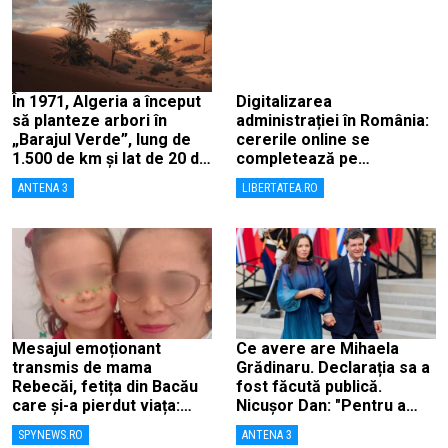
În 1971, Algeria a început
Digitalizarea
să planteze arbori în
administrației în România:
„Barajul Verde”, lung de
cererile online se
1.500 de km și lat de 20 de
completează pe
km, ca să combată
calculatoarele de la
ANTENA 3
LIBERTATEA.RO
deșertificarea
ghișee
Mesajul emoționant
Ce avere are Mihaela
transmis de mama
Grădinaru. Declarația sa a
Rebecăi, fetița din Bacău
fost făcută publică.
care și-a pierdut viața:
Nicușor Dan: "Pentru a
„Îngerașul meu…”
înlătura orice speculații"
SPYNEWS.RO
ANTENA 3