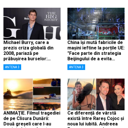
Michael Burry, care a
China își mută fabricile de
prezis criza globală din
mașini ieftine la porțile UE:
2008, pariază pe
"Face parte din strategia
prăbușirea burselor:
Beijingului de a evita
„Suntem aproape de o
taxele"
ANTENA 3
ANTENA 3
cădere ca în 1987”
ANIMAŢIE. Filmul tragediei
Ce diferență de vârstă
de pe Clisura Dunării:
există între Rareș Cojoc și
Două greşeli care l-au
noua lui iubită. Andreea