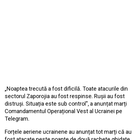
„Noaptea trecută a fost dificilă. Toate atacurile din
sectorul Zaporojia au fost respinse. Rușii au fost
distruși. Situația este sub control", a anunțat marți
Comandamentul Operațional Vest al Ucrainei pe
Telegram.
Forțele aeriene ucrainene au anunțat tot marți că au
fost atacate peste noapte de două rachete ghidate