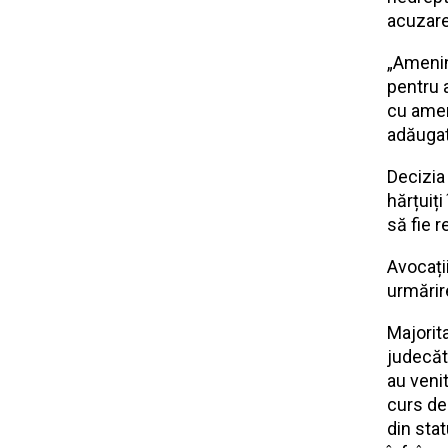
acuzare
„Amenin
pentru a
cu amen
adăugat
Decizia 
hărțuiț
să fie r
Avocați
urmărir
Majorit
judecăt
au veni
curs de 
din sta