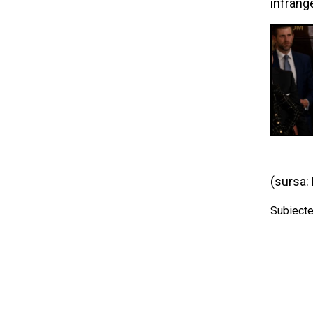
înfrâng
(sursa:
Subiecte 