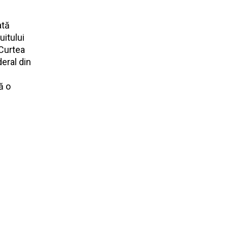
ată
uitului
 Curtea
eral din
ă o