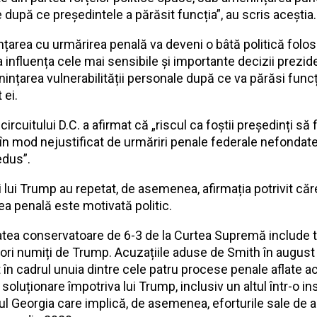
 după ce președintele a părăsit funcția”, au scris aceștia.
țarea cu urmărirea penală va deveni o bâtă politică folos
 influența cele mai sensibile și importante decizii prezide
ințarea vulnerabilității personale după ce va părăsi funcți
 ei.
circuitului D.C. a afirmat că „riscul ca foștii președinți să f
i în mod nejustificat de urmăriri penale federale nefondat
edus”.
i lui Trump au repetat, de asemenea, afirmația potrivit căr
ea penală este motivată politic.
atea conservatoare de 6-3 de la Curtea Supremă include t
ori numiți de Trump. Acuzațiile aduse de Smith în augus
t în cadrul unuia dintre cele patru procese penale aflate a
soluționare împotriva lui Trump, inclusiv un altul într-o in
tul Georgia care implică, de asemenea, eforturile sale de a