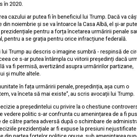
ns în 2020.
rea cazului ar putea fi în beneficiul lui Trump. Dacă va câș
e din noiembrie și se va întoarce la Casa Albă, el și-ar pute
 prezidențiale pentru a forța încetarea urmăririi penale sa
, pentru a se grația pentru orice infracțiune federală.
i lui Trump au descris o imagine sumbră - respinsă de cir
 ceea ce s-ar putea întâmpla cu viitorii președinți dacă ur
lă va fi permisă, avertizând asupra urmăririlor partizane,
ui și multe altele.
unitate în fața urmăririi penale, președinția, așa cum o
em, va înceta să mai existe”, au scris avocații lui Trump.
decizie a președintelui cu privire la o chestiune controver
e vedere politic s-ar confrunta cu amenințarea de a fi pu
 de către partea adversă după o schimbare de administra
ciziile prezidențiale ar fi expuse la presiuni nejustificate
e din partea forțelor politice opuse, sub amenințarea pun