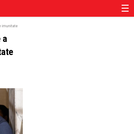
☰
e imunitate
 a
tate