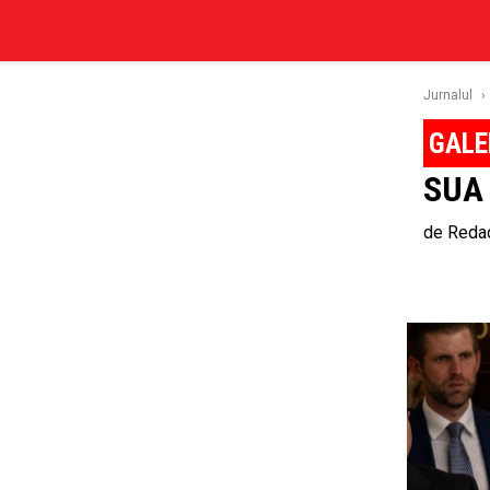
Jurnalul
›
SUA 
de
Redac