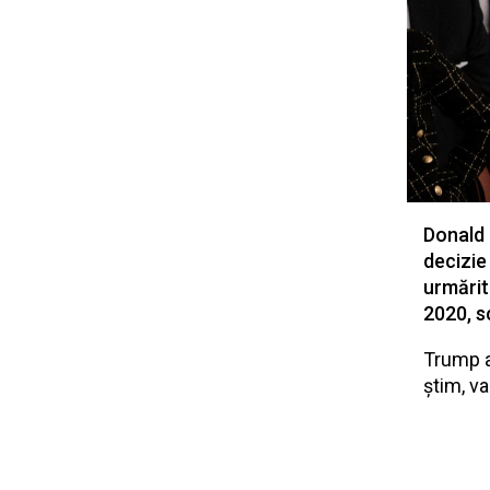
Donald 
decizie
urmărit
2020, s
Trump a
știm, va