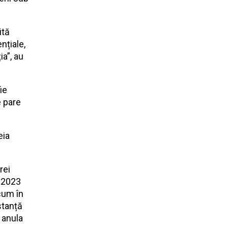
ită
nțiale,
a”, au
ie
e pare
eia
rei
t 2023
cum în
stanță
 anula