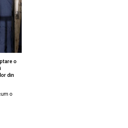
eptare o
i
lor din
 cum o