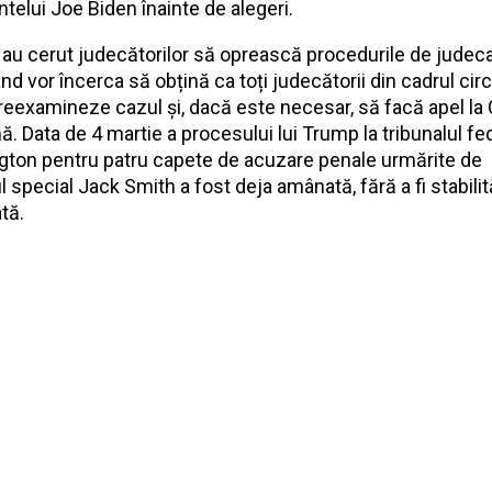
ntelui Joe Biden înainte de alegeri.
 au cerut judecătorilor să oprească procedurile de judec
d vor încerca să obțină ca toți judecătorii din cadrul circ
 reexamineze cazul și, dacă este necesar, să facă apel la
. Data de 4 martie a procesului lui Trump la tribunalul fed
ton pentru patru capete de acuzare penale urmărite de
 special Jack Smith a fost deja amânată, fără a fi stabilit
tă.