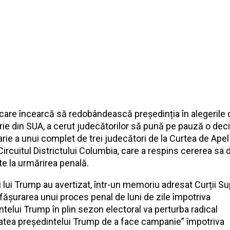
care încearcă să redobândească președinția în alegerile 
ie din SUA, a cerut judecătorilor să pună pe pauză o deci
arie a unui complet de trei judecători de la Curtea de Ape
Circuitul Districtului Columbia, care a respins cererea sa 
te la urmărirea penală.
i lui Trump au avertizat, într-un memoriu adresat Curții S
fășurarea unui proces penal de luni de zile împotriva
ntelui Trump în plin sezon electoral va perturba radical
atea președintelui Trump de a face campanie” împotriva