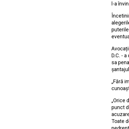
l-a învi
Încetini
alegeril
puterile
eventual
Avocați
D.C. - a
sa pena
șantajul
„Fără im
cunoașt
„Orice 
punct d
acuzare
Toate de
nedrept