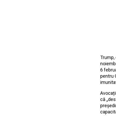
Trump, 
noiembr
6 febru
pentru 
imunita
Avocați
că „des
președi
capacit