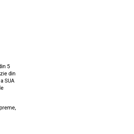
din 5
zie din
l a SUA
de
upreme,