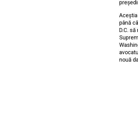
președi
Aceștia
până cân
D.C. să
Supremă
Washing
avocatul
nouă da