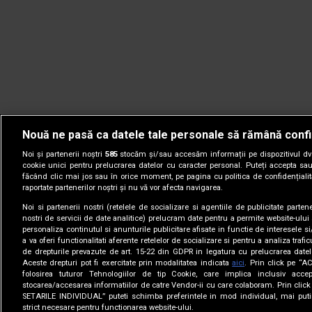
Nouă ne pasă ca datele tale personale să rămână confi
Noi și partenerii noștri
585
stocăm și/sau accesăm informații pe dispozitivul dvs.
cookie unici pentru prelucrarea datelor cu caracter personal. Puteți accepta sau
făcând clic mai jos sau în orice moment, pe pagina cu politica de confidențialita
raportate partenerilor noștri și nu vă vor afecta navigarea.
Noi si partenerii nostri (retelele de socializare si agentiile de publicitate parten
nostri de servicii de date analitice) prelucram date pentru a permite website-ului
personaliza continutul si anunturile publicitare afisate in functie de interesele si
a va oferi functionalitati aferente retelelor de socializare si pentru a analiza trafic
de drepturile prevazute de art. 15-22 din GDPR in legatura cu prelucrarea datel
Aceste drepturi pot fi exercitate prin modalitatea indicata
aici
. Prin click pe “A
folosirea tuturor Tehnologiilor de tip Cookie, care implica inclusiv accep
stocarea/accesarea informatiilor de catre Vendor-ii cu care colaboram. Prin cl
© 2005-2026 jurnalul.ro. Toate drepturile rezervate.
Date comp
SETARILE INDIVIDUAL” puteti schimba preferintele in mod individual, mai puti
strict necesare pentru functionarea website-ului.