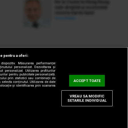
De la Ceuta la Hong Kong:
cum dreptul și economia
rescriu harta lumii
Ionuț Bălan
le pentru a oferi:
dispozitiv. Măsurarea performanței
ținutului personalizat. Dezvoltarea și
t personalizat. Utilizarea profilurilor
urilor pentru publicitate personalizată.
ului prin statistici sau combinații de
ACCEPT TOATE
a selecta conținutul. Utilizarea de date
olocație și identificarea prin scanarea
VREAU SA MODIFIC
SETARILE INDIVIDUAL