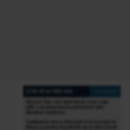
ȘTIRI DE ULTIMĂ ORĂ
» Vezi toate știrile
Nicușor Dan, mai rapid decât noua Lege
ANI: a declarat averea partenerei sale,
Mirabela Grădinaru
Cetățeanul care a intervenit în procesele lui
Băsescu pentru beneficiile de la stat a făcut