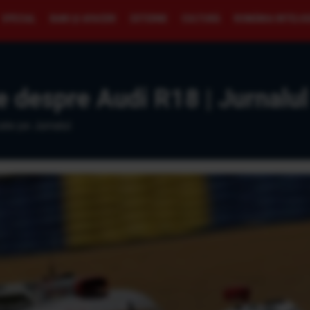
SPECIAL
BANI ŞI AFACERI
EXTERNE
CULTURĂ
ROMÂNIA INTELI
e despre Audi R18 | Jurnalul
ate pe Jurnalul.