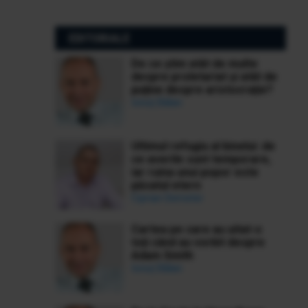
EDITORIALE
De ce știm atât de multe
despre proletariat și atât de
puține despre aristocrație?
Ionuț Bălan
Ultimul refugiu al binelui: de
ce averile sunt temporare,
iar ruina unui popor este
păcatul etern
Ciprian Demeter
Cartea pe care au uitat-o
toți când au vorbit despre
Adam Smith
Ionuț Bălan