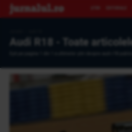
ŞTIRI
EDITORIALE
Jurnalul
›
audi r18
Audi R18 - Toate articolel
Eşti pe pagina 1 din 1 a ultimelor ştiri despre audi r18 public