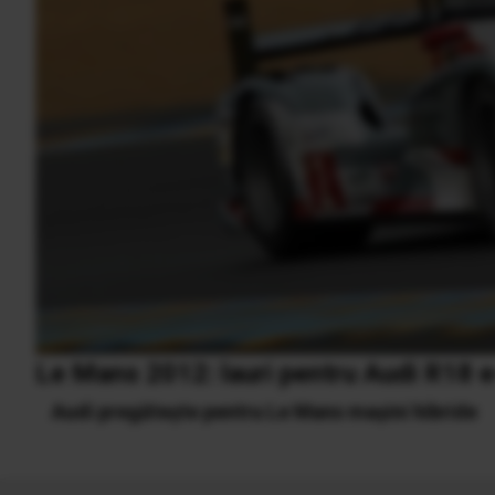
Le Mans 2012: lauri pentru Audi R18 e
Audi pregătește pentru Le Mans mașini hibride