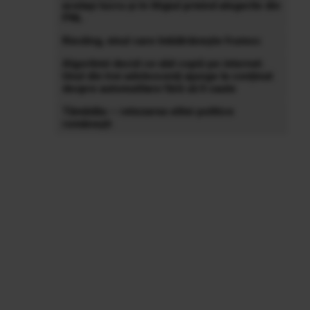
același lucru și în litigiul privind alegerile din
PNL
Riesling, vinul care îmbătrânește frumos
Algoritmii decid ce văd copiii pe internet.
Unul din trei adolescenți ajunge la conținut
despre automutilare fără să îl caute
Tămădău – retezarea elitei politice
românești