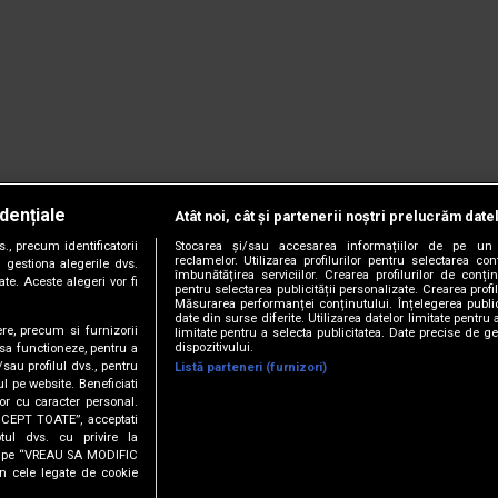
dențiale
Atât noi, cât și partenerii noștri prelucrăm date
, precum identificatorii
Stocarea și/sau accesarea informațiilor de pe un 
reclamelor. Utilizarea profilurilor pentru selectarea con
 gestiona alegerile dvs.
îmbunătățirea serviciilor. Crearea profilurilor de conținu
te. Aceste alegeri vor fi
pentru selectarea publicității personalizate. Crearea profil
Măsurarea performanței conținutului. Înțelegerea public
date din surse diferite. Utilizarea datelor limitate pentru 
ere, precum si furnizorii
limitate pentru a selecta publicitatea. Date precise de ge
dispozitivului.
 sa functioneze, pentru a
/sau profilul dvs., pentru
Listă parteneri (furnizori)
ul pe website. Beneficiati
or cu caracter personal.
CCEPT TOATE”, acceptati
tul dvs. cu privire la
ick pe “VREAU SA MODIFIC
anie.
Termeni și condiții.
Cookie Settings
n cele legate de cookie