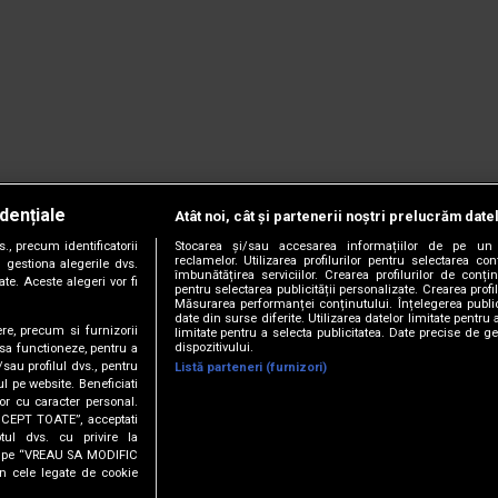
dențiale
Atât noi, cât și partenerii noștri prelucrăm date
, precum identificatorii
Stocarea și/sau accesarea informațiilor de pe un 
reclamelor. Utilizarea profilurilor pentru selectarea con
 gestiona alegerile dvs.
îmbunătățirea serviciilor. Crearea profilurilor de conținu
te. Aceste alegeri vor fi
pentru selectarea publicității personalizate. Crearea profil
Măsurarea performanței conținutului. Înțelegerea public
date din surse diferite. Utilizarea datelor limitate pentru 
ere, precum si furnizorii
limitate pentru a selecta publicitatea. Date precise de ge
dispozitivului.
 sa functioneze, pentru a
/sau profilul dvs., pentru
Listă parteneri (furnizori)
ul pe website. Beneficiati
or cu caracter personal.
CCEPT TOATE”, acceptati
tul dvs. cu privire la
ick pe “VREAU SA MODIFIC
anie.
Termeni și condiții.
Cookie Settings
n cele legate de cookie