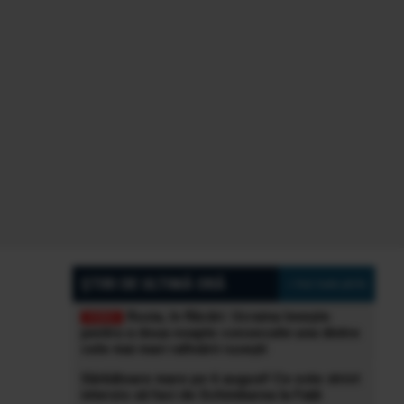
ȘTIRI DE ULTIMĂ ORĂ
» Vezi toate știrile
Rusia, în flăcări: Ucraina lovește
pentru a doua noapte consecutiv una dintre
cele mai mari rafinării rusești
Sărbătoare mare pe 6 august! Ce este strict
interzis să faci de Schimbarea la Față