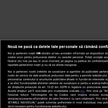
Nouă ne pasă ca datele tale personale să rămână confi
Noi și partenerii noștri
585
stocăm și/sau accesăm informații pe dispozitivul dvs.
cookie unici pentru prelucrarea datelor cu caracter personal. Puteți accepta sau
făcând clic mai jos sau în orice moment, pe pagina cu politica de confidențialita
raportate partenerilor noștri și nu vă vor afecta navigarea.
Noi si partenerii nostri (retelele de socializare si agentiile de publicitate parten
nostri de servicii de date analitice) prelucram date pentru a permite website-ului
personaliza continutul si anunturile publicitare afisate in functie de interesele si
a va oferi functionalitati aferente retelelor de socializare si pentru a analiza trafic
de drepturile prevazute de art. 15-22 din GDPR in legatura cu prelucrarea datel
Aceste drepturi pot fi exercitate prin modalitatea indicata
aici
. Prin click pe “A
folosirea tuturor Tehnologiilor de tip Cookie, care implica inclusiv accep
stocarea/accesarea informatiilor de catre Vendor-ii cu care colaboram. Prin cl
© 2005-2026 jurnalul.ro. Toate drepturile rezervate.
Date comp
SETARILE INDIVIDUAL” puteti schimba preferintele in mod individual, mai puti
strict necesare pentru functionarea website-ului.