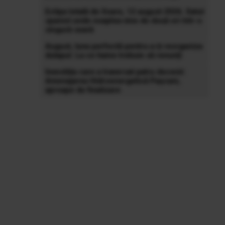
Eclipa totală de Soare, 12 august 2026. Satul
spaniol unde noaptea vine de două ori într-o
singură seară
August, luna perfectă pentru a-ți reorganiza
dulapul. La ce haine trebuie să renunți
Investiția care a traversat patru decenii:
Amenajarea Hidroenergetică Pașcani,
aproape de finalizare