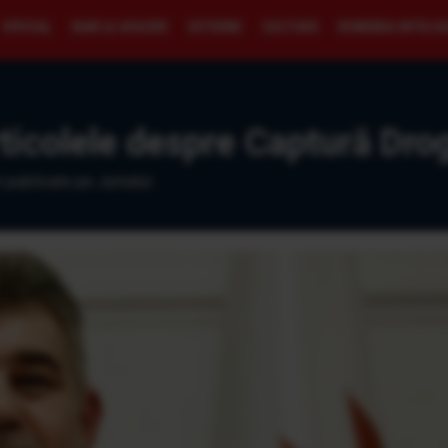
SPECIAL
BANI ŞI AFACERI
EXTERNE
CULTURĂ
ROMÂNIA INTELI
ticolele despre Captură Drog
i publicate pe Jurnalul.