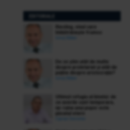
EDITORIALE
Riesling, vinul care
îmbătrânește frumos
Ionuț Bălan
De ce știm atât de multe
despre proletariat și atât de
puține despre aristocrație?
Ionuț Bălan
Ultimul refugiu al binelui: de
ce averile sunt temporare,
iar ruina unui popor este
păcatul etern
Ciprian Demeter