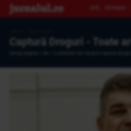
ŞTIRI
EDITORIALE
Jurnalul
›
captură droguri
Captură Droguri - Toate ar
Eşti pe pagina 1 din 1 a ultimelor ştiri despre captură drogur