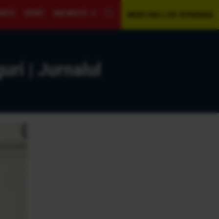
GENTĂ
SPORT
MAI MULTE
WEBCAM LIVE ROMÂNIA
uri | Jurnalul