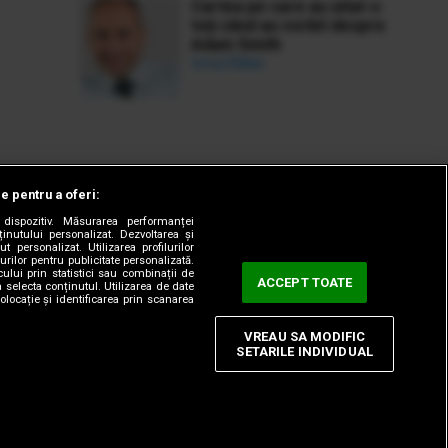
Cartea pe care au uitat-o
toți când au vorbit despre
Adam Smith
Ionuț Bălan
le pentru a oferi:
dispozitiv. Măsurarea performanței
ținutului personalizat. Dezvoltarea și
t personalizat. Utilizarea profilurilor
urilor pentru publicitate personalizată.
ului prin statistici sau combinații de
ACCEPT TOATE
a selecta conținutul. Utilizarea de date
olocație și identificarea prin scanarea
VREAU SA MODIFIC
SETARILE INDIVIDUAL