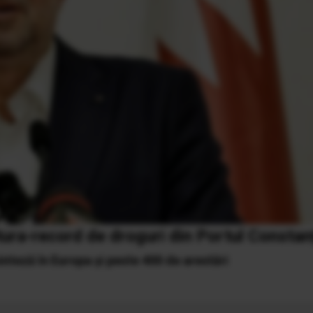
tura-record de droguri din Portul Constan
nteză în Europa şi peste 400 de arestări