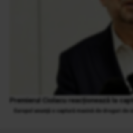
Premierul Ciolacu reacționează la cap
Europol anunţă o captură masivă de droguri de si