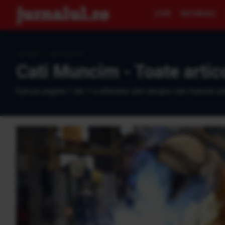
ŞTIRI
EDITORIALE
Jurnalul
›
cati muncim
Cati Muncim - Toate artic
Eşti pe pagina 1 din 1 a ultimelor ştiri despre cati muncim pu