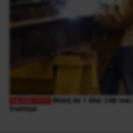
Bilanț de 1 Mai: Câți ma
fruntașe