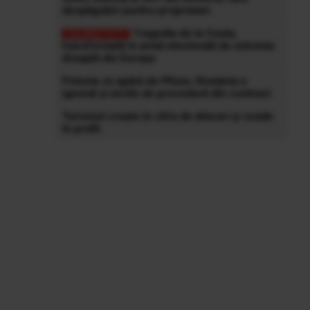
despăgubiri pentru proprietari
Tragedia de la Ceuta,
transformată în armă electorală de extrema
dreaptă din Europa
Polonia se apără de Pfizer, România a
ignorat și viciile de procedură din contract
Turismul crește în cifra de afaceri și scade
în profit