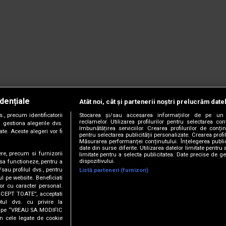
dențiale
Atât noi, cât și partenerii noștri prelucrăm date
, precum identificatorii
Stocarea și/sau accesarea informațiilor de pe un 
reclamelor. Utilizarea profilurilor pentru selectarea con
 gestiona alegerile dvs.
îmbunătățirea serviciilor. Crearea profilurilor de conținu
te. Aceste alegeri vor fi
pentru selectarea publicității personalizate. Crearea profil
Măsurarea performanței conținutului. Înțelegerea public
date din surse diferite. Utilizarea datelor limitate pentru 
ere, precum si furnizorii
limitate pentru a selecta publicitatea. Date precise de ge
dispozitivului.
 sa functioneze, pentru a
/sau profilul dvs., pentru
Listă parteneri (furnizori)
ul pe website. Beneficiati
or cu caracter personal.
CCEPT TOATE”, acceptati
tul dvs. cu privire la
ick pe “VREAU SA MODIFIC
anie.
Termeni și condiții.
Cookie Settings
n cele legate de cookie