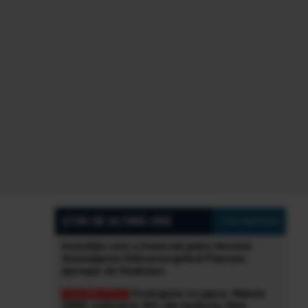
ȘTIRI DE ULTIMĂ ORĂ
» Vezi toate știrile
Investiția care a traversat patru decenii:
Amenajarea Hidroenergetică Pașcani,
aproape de finalizare
Ecologism cu japca. Natura
2000, extinsă la 30% din teritoriu, fără