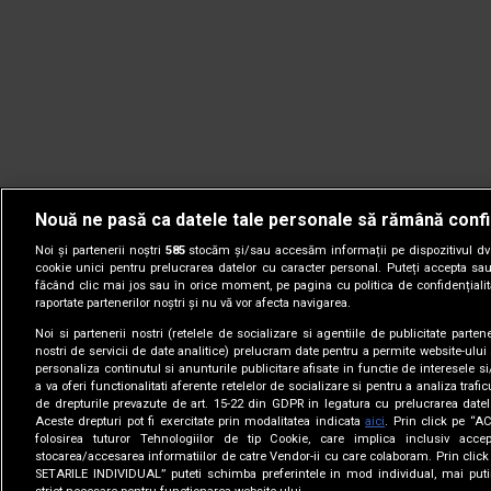
Nouă ne pasă ca datele tale personale să rămână confi
Noi și partenerii noștri
585
stocăm și/sau accesăm informații pe dispozitivul dvs.
cookie unici pentru prelucrarea datelor cu caracter personal. Puteți accepta sau
făcând clic mai jos sau în orice moment, pe pagina cu politica de confidențialita
raportate partenerilor noștri și nu vă vor afecta navigarea.
Noi si partenerii nostri (retelele de socializare si agentiile de publicitate parten
nostri de servicii de date analitice) prelucram date pentru a permite website-ului
personaliza continutul si anunturile publicitare afisate in functie de interesele si
a va oferi functionalitati aferente retelelor de socializare si pentru a analiza trafic
de drepturile prevazute de art. 15-22 din GDPR in legatura cu prelucrarea datel
Aceste drepturi pot fi exercitate prin modalitatea indicata
aici
. Prin click pe “A
folosirea tuturor Tehnologiilor de tip Cookie, care implica inclusiv accep
stocarea/accesarea informatiilor de catre Vendor-ii cu care colaboram. Prin cl
© 2005-2026 jurnalul.ro. Toate drepturile rezervate.
Date comp
SETARILE INDIVIDUAL” puteti schimba preferintele in mod individual, mai puti