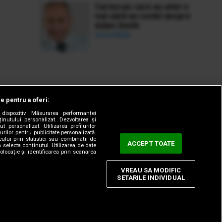
Cartea pe care au uitat-o
toți când au vorbit despre
Adam Smith
Ionuț Bălan
le pentru a oferi:
dispozitiv. Măsurarea performanței
ținutului personalizat. Dezvoltarea și
t personalizat. Utilizarea profilurilor
urilor pentru publicitate personalizată.
ului prin statistici sau combinații de
ACCEPT TOATE
a selecta conținutul. Utilizarea de date
olocație și identificarea prin scanarea
VREAU SA MODIFIC
SETARILE INDIVIDUAL