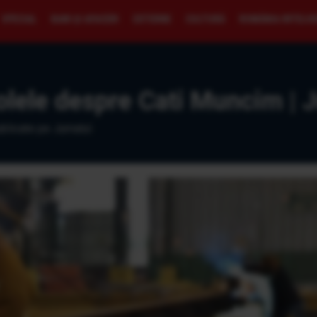
SPECIAL
BANI ŞI AFACERI
EXTERNE
CULTURĂ
ROMÂNIA INTELI
olele despre Cati Muncim | J
blicate pe Jurnalul.