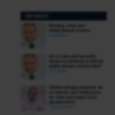
EDITORIALE
Riesling, vinul care
îmbătrânește frumos
Ionuț Bălan
De ce știm atât de multe
despre proletariat și atât de
puține despre aristocrație?
Ionuț Bălan
Ultimul refugiu al binelui: de
ce averile sunt temporare,
iar ruina unui popor este
păcatul etern
Ciprian Demeter