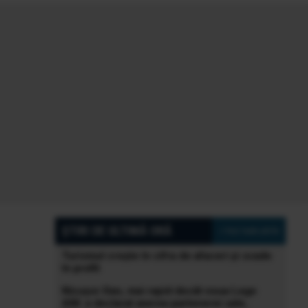
ȘTIRI DE ULTIMĂ ORĂ
» Vezi toate știrile
Turismul crește în cifra de afaceri și scade
în profit
Nicușor Dan, mai rapid decât noua Lege
ANI: a declarat averea partenerei sale,