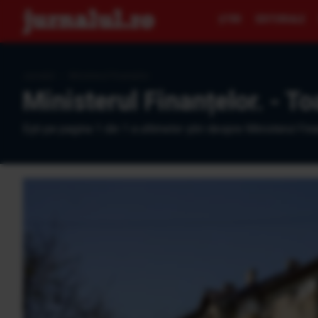
ŞTIRI
EDITORIALE
Jurnalul
›
Ministerul Finanțelor.
Ministerul Finanțelor. - To
Eşti pe pagina 1 din 1 a ultimelor ştiri despre Ministerul Fina