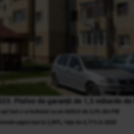
3. Plafon de garanții de 1,5 miliarde de 
pt luni s-a încheiat cu un deficit de 2,4% din PIB
rimele șapte luni la 2,89%, față de 4,71% în 2020