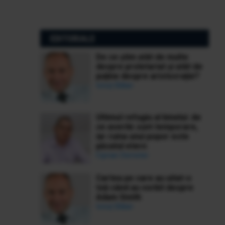
EDITORIALE
De ce știm atât de multe
despre proletariat și atât de
puține despre aristocrație?
Ionuț Bălan
Ultimul refugiu al binelui: de
ce averile sunt temporare,
iar ruina unui popor este
păcatul etern
Ciprian Demeter
Cartea pe care au uitat-o
toți când au vorbit despre
Adam Smith
Ionuț Bălan