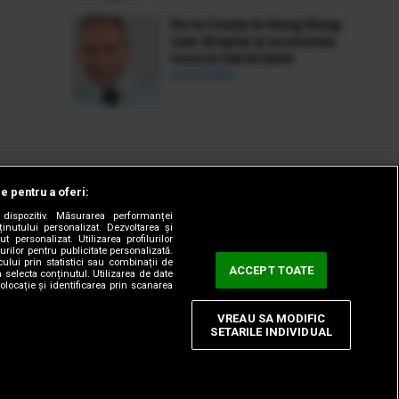
De la Ceuta la Hong Kong:
cum dreptul și economia
rescriu harta lumii
Ionuț Bălan
le pentru a oferi:
dispozitiv. Măsurarea performanței
ținutului personalizat. Dezvoltarea și
t personalizat. Utilizarea profilurilor
urilor pentru publicitate personalizată.
ului prin statistici sau combinații de
ACCEPT TOATE
a selecta conținutul. Utilizarea de date
olocație și identificarea prin scanarea
VREAU SA MODIFIC
SETARILE INDIVIDUAL