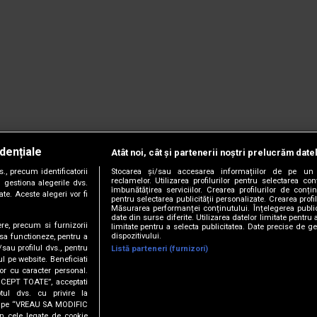
dențiale
Atât noi, cât și partenerii noștri prelucrăm date
, precum identificatorii
Stocarea și/sau accesarea informațiilor de pe un 
reclamelor. Utilizarea profilurilor pentru selectarea con
 gestiona alegerile dvs.
îmbunătățirea serviciilor. Crearea profilurilor de conținu
te. Aceste alegeri vor fi
pentru selectarea publicității personalizate. Crearea profil
Măsurarea performanței conținutului. Înțelegerea public
date din surse diferite. Utilizarea datelor limitate pentru 
ere, precum si furnizorii
limitate pentru a selecta publicitatea. Date precise de ge
dispozitivului.
 sa functioneze, pentru a
/sau profilul dvs., pentru
Listă parteneri (furnizori)
ul pe website. Beneficiati
or cu caracter personal.
CCEPT TOATE”, acceptati
tul dvs. cu privire la
ick pe “VREAU SA MODIFIC
anie.
Termeni și condiții.
Cookie Settings
n cele legate de cookie