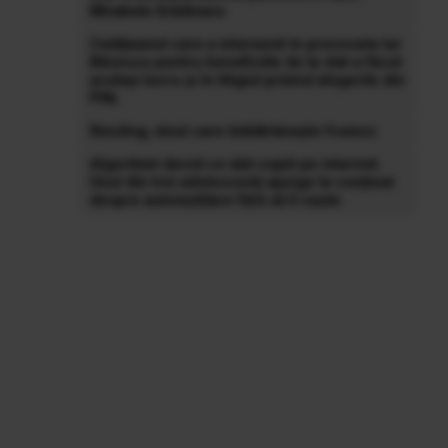
Mirabela Grădinaru
Cetățeanul care a intervenit în procesele lui
Băsescu pentru beneficiile de la stat a făcut
același lucru și în litigiul privind alegerile din
PNL
Riesling, vinul care îmbătrânește frumos
Algoritmii decid ce văd copiii pe internet.
Unul din trei adolescenți ajunge la conținut
despre automutilare fără să îl caute