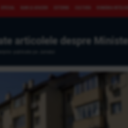
SPECIAL
BANI ŞI AFACERI
EXTERNE
CULTURĂ
ROMÂNIA INTELI
ate articolele despre Minister
nțelor. publicate pe Jurnalul.