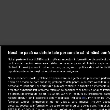
Nouă ne pasă ca datele tale personale să rămână confi
Noi și partenerii noștri
585
stocăm și/sau accesăm informații pe dispozitivul dvs.
cookie unici pentru prelucrarea datelor cu caracter personal. Puteți accepta sau
făcând clic mai jos sau în orice moment, pe pagina cu politica de confidențialita
raportate partenerilor noștri și nu vă vor afecta navigarea.
Noi si partenerii nostri (retelele de socializare si agentiile de publicitate parten
nostri de servicii de date analitice) prelucram date pentru a permite website-ului
personaliza continutul si anunturile publicitare afisate in functie de interesele si
a va oferi functionalitati aferente retelelor de socializare si pentru a analiza trafic
de drepturile prevazute de art. 15-22 din GDPR in legatura cu prelucrarea datel
Aceste drepturi pot fi exercitate prin modalitatea indicata
aici
. Prin click pe “A
folosirea tuturor Tehnologiilor de tip Cookie, care implica inclusiv accep
stocarea/accesarea informatiilor de catre Vendor-ii cu care colaboram. Prin cl
© 2005-2026 jurnalul.ro. Toate drepturile rezervate.
Date comp
SETARILE INDIVIDUAL” puteti schimba preferintele in mod individual, mai puti