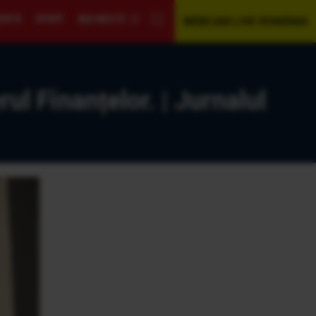
GENTĂ
SPORT
MAI MULTE
WEBCAM LIVE ROMÂNIA
ul Finanțelor. | Jurnalul