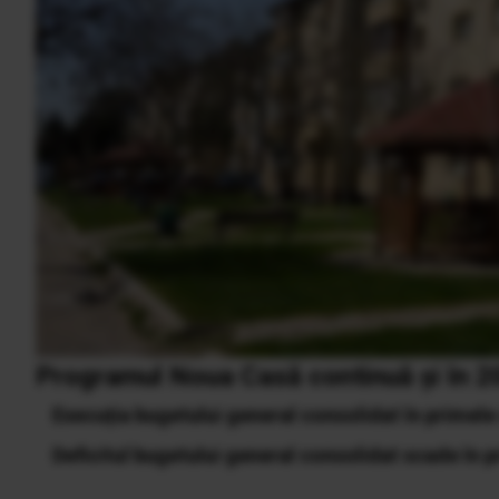
Programul Noua Casă continuă și în 202
Execuția bugetului general consolidat în primele o
Deficitul bugetului general consolidat scade în p