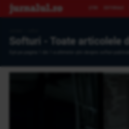
ŞTIRI
EDITORIALE
Jurnalul
›
softuri
Softuri - Toate articolele 
Eşti pe pagina 1 din 1 a ultimelor ştiri despre softuri publica