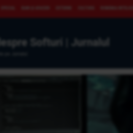
SPECIAL
BANI ŞI AFACERI
EXTERNE
CULTURĂ
ROMÂNIA INTELI
despre Softuri | Jurnalul
te pe Jurnalul.