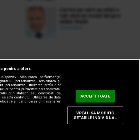
Cartea pe care au uitat-o
toți când au vorbit despre
Adam Smith
Ionuț Bălan
le pentru a oferi:
dispozitiv. Măsurarea performanței
ținutului personalizat. Dezvoltarea și
t personalizat. Utilizarea profilurilor
urilor pentru publicitate personalizată.
ului prin statistici sau combinații de
ACCEPT TOATE
a selecta conținutul. Utilizarea de date
olocație și identificarea prin scanarea
VREAU SA MODIFIC
SETARILE INDIVIDUAL