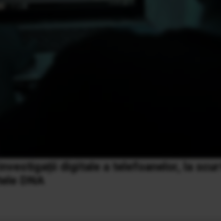
vestigații digitale a telefoanelor, la scur
etele DNA