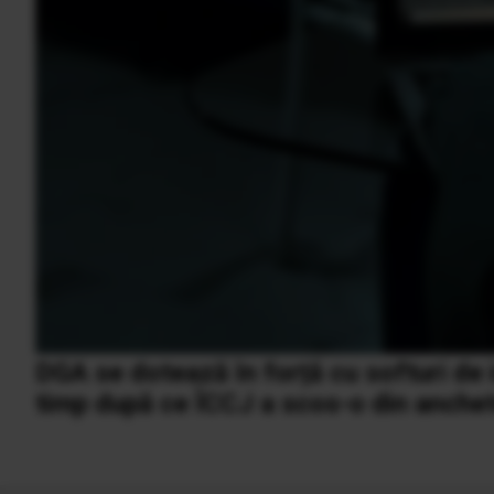
DGA se dotează în forță cu softuri de in
timp după ce ÎCCJ a scos-o din anch