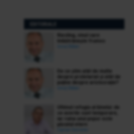
EDITORIALE
Riesling, vinul care
îmbătrânește frumos
Ionuț Bălan
De ce știm atât de multe
despre proletariat și atât de
puține despre aristocrație?
Ionuț Bălan
Ultimul refugiu al binelui: de
ce averile sunt temporare,
iar ruina unui popor este
păcatul etern
Ciprian Demeter