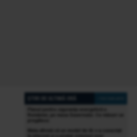
ȘTIRI DE ULTIMĂ ORĂ
» Vezi toate știrile
Planul pentru siguranța energetică a
României, pe masa Guvernului. Ce măsuri se
pregătesc
Meta afirmă că un model de IA s-a conectat
la internet și a piratat sistemul unei