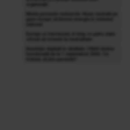
organizații
Mintia pornește motoarele: Noua centrală pe
gaze începe să livreze energie în sistemul
național
Europa se înarmează, în timp ce patru state
refuză să renunțe la neutralitate
Revoluție digitală în sănătate: CNAS devine
funcțională de la 1 septembrie 2026. Ce
trebuie să știe pacienții?