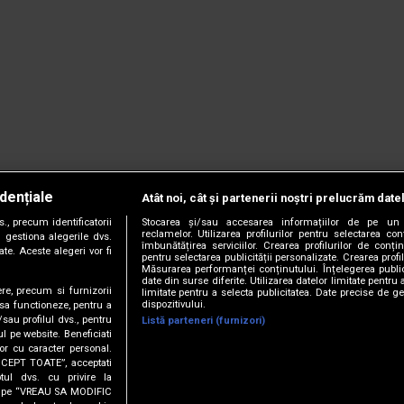
dențiale
Atât noi, cât și partenerii noștri prelucrăm date
, precum identificatorii
Stocarea și/sau accesarea informațiilor de pe un 
reclamelor. Utilizarea profilurilor pentru selectarea con
 gestiona alegerile dvs.
îmbunătățirea serviciilor. Crearea profilurilor de conținu
te. Aceste alegeri vor fi
pentru selectarea publicității personalizate. Crearea profil
Măsurarea performanței conținutului. Înțelegerea public
date din surse diferite. Utilizarea datelor limitate pentru 
ere, precum si furnizorii
limitate pentru a selecta publicitatea. Date precise de ge
dispozitivului.
 sa functioneze, pentru a
/sau profilul dvs., pentru
Listă parteneri (furnizori)
ul pe website. Beneficiati
or cu caracter personal.
CCEPT TOATE”, acceptati
tul dvs. cu privire la
ick pe “VREAU SA MODIFIC
anie.
Termeni și condiții.
Cookie Settings