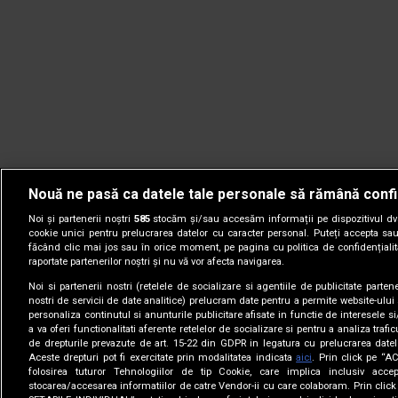
Nouă ne pasă ca datele tale personale să rămână confi
Noi și partenerii noștri
585
stocăm și/sau accesăm informații pe dispozitivul dvs.
cookie unici pentru prelucrarea datelor cu caracter personal. Puteți accepta sau
făcând clic mai jos sau în orice moment, pe pagina cu politica de confidențialita
raportate partenerilor noștri și nu vă vor afecta navigarea.
Noi si partenerii nostri (retelele de socializare si agentiile de publicitate parten
nostri de servicii de date analitice) prelucram date pentru a permite website-ului
personaliza continutul si anunturile publicitare afisate in functie de interesele si
a va oferi functionalitati aferente retelelor de socializare si pentru a analiza trafic
de drepturile prevazute de art. 15-22 din GDPR in legatura cu prelucrarea datel
Aceste drepturi pot fi exercitate prin modalitatea indicata
aici
. Prin click pe “A
folosirea tuturor Tehnologiilor de tip Cookie, care implica inclusiv accep
stocarea/accesarea informatiilor de catre Vendor-ii cu care colaboram. Prin cl
© 2005-2026 jurnalul.ro. Toate drepturile rezervate.
Date comp