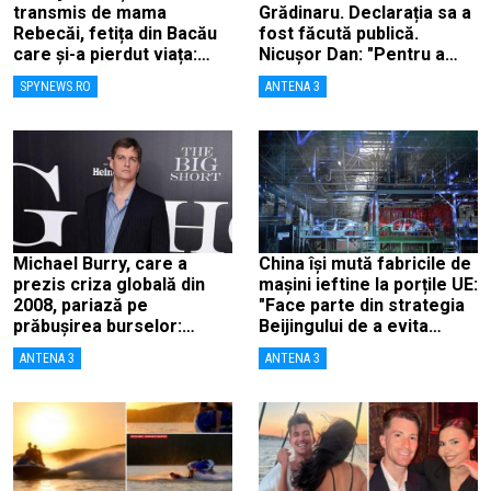
transmis de mama
Grădinaru. Declarația sa a
Rebecăi, fetița din Bacău
fost făcută publică.
care și-a pierdut viața:
Nicușor Dan: "Pentru a
„Îngerașul meu…”
înlătura orice speculații"
SPYNEWS.RO
ANTENA 3
Michael Burry, care a
China își mută fabricile de
prezis criza globală din
mașini ieftine la porțile UE:
2008, pariază pe
"Face parte din strategia
prăbușirea burselor:
Beijingului de a evita
„Suntem aproape de o
taxele"
ANTENA 3
ANTENA 3
cădere ca în 1987”