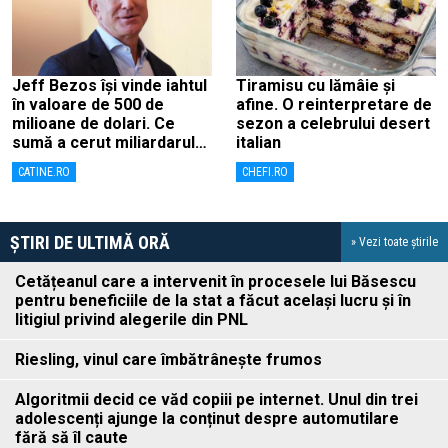
Jeff Bezos își vinde iahtul
Tiramisu cu lămâie și
în valoare de 500 de
afine. O reinterpretare de
milioane de dolari. Ce
sezon a celebrului desert
sumă a cerut miliardarul
italian
pentru nava sa, Koru
CATINE.RO
CHEFI.RO
ȘTIRI DE ULTIMĂ ORĂ
» Vezi toate știrile
Cetățeanul care a intervenit în procesele lui Băsescu
pentru beneficiile de la stat a făcut același lucru și în
litigiul privind alegerile din PNL
Riesling, vinul care îmbătrânește frumos
Algoritmii decid ce văd copiii pe internet. Unul din trei
adolescenți ajunge la conținut despre automutilare
fără să îl caute