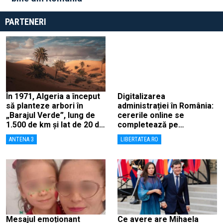
PARTENERI
În 1971, Algeria a început
Digitalizarea
să planteze arbori în
administrației în România:
„Barajul Verde”, lung de
cererile online se
1.500 de km și lat de 20 de
completează pe
km, ca să combată
calculatoarele de la
ANTENA 3
LIBERTATEA.RO
deșertificarea
ghișee
Mesajul emoționant
Ce avere are Mihaela