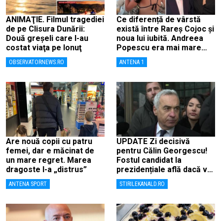
ANIMAŢIE. Filmul tragediei
Ce diferență de vârstă
de pe Clisura Dunării:
există între Rareș Cojoc și
Două greşeli care l-au
noua lui iubită. Andreea
costat viaţa pe Ionuţ
Popescu era mai mare
decât el
OBSERVATORNEWS.RO
ANTENA 1
Are nouă copii cu patru
UPDATE Zi decisivă
femei, dar e măcinat de
pentru Călin Georgescu!
un mare regret. Marea
Fostul candidat la
dragoste l-a „distrus”
prezidențiale află dacă va
fi judecat pentru tentativă
ANTENA SPORT
STIRILEKANALD.RO
de lovitură de stat