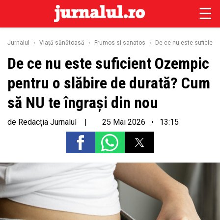
☰
Jurnalul
›
Viaţă sănătoasă
›
Frumos si sanatos
›
De ce nu este suficient
De ce nu este suficient Ozempic
pentru o slăbire de durată? Cum
să NU te îngrași din nou
de
Redacția Jurnalul
|
25 Mai 2026 • 13:15