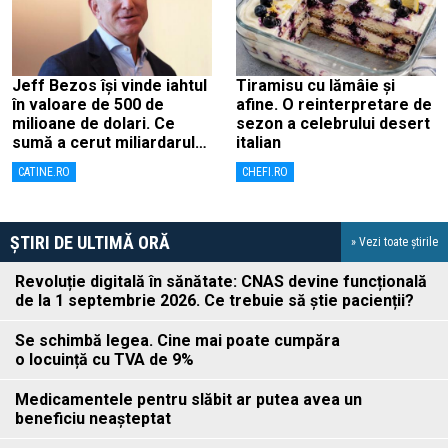
Jeff Bezos își vinde iahtul
Tiramisu cu lămâie și
în valoare de 500 de
afine. O reinterpretare de
milioane de dolari. Ce
sezon a celebrului desert
sumă a cerut miliardarul
italian
pentru nava sa, Koru
CATINE.RO
CHEFI.RO
ȘTIRI DE ULTIMĂ ORĂ
» Vezi toate știrile
Revoluție digitală în sănătate: CNAS devine funcțională
de la 1 septembrie 2026. Ce trebuie să știe pacienții?
Se schimbă legea. Cine mai poate cumpăra
o locuință cu TVA de 9%
Medicamentele pentru slăbit ar putea avea un
beneficiu neașteptat