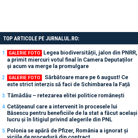
TOP ARTICOLE PE JURNALUL.RO:
Legea biodiversității, jalon din PNRR,
a primit miercuri votul final în Camera Deputaților
și acum va merge la promulgare
Sărbătoare mare pe 6 august! Ce
este strict interzis să faci de Schimbarea la Față
Tămădău – retezarea elitei politice românești
Cetățeanul care a intervenit în procesele lui
Băsescu pentru beneficiile de la stat a făcut același
lucru și în litigiul privind alegerile din PNL
Polonia se apără de Pfizer, România a ignorat și
viciile de procedură din contract