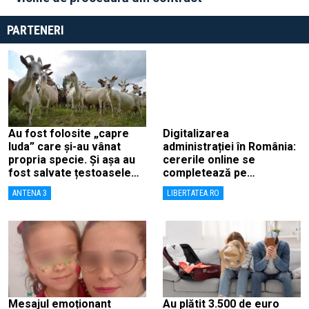
PARTENERI
Au fost folosite „capre
Digitalizarea
Iuda” care și-au vânat
administrației în România:
propria specie. Și așa au
cererile online se
fost salvate țestoasele
completează pe
de Galapagos
calculatoarele de la
ANTENA 3
LIBERTATEA.RO
ghișee
Mesajul emoționant
Au plătit 3.500 de euro