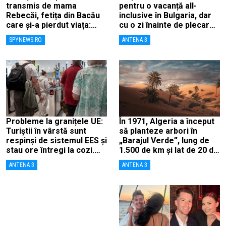
transmis de mama
pentru o vacanță all-
Rebecăi, fetița din Bacău
inclusive în Bulgaria, dar
care și-a pierdut viața:
cu o zi înainte de plecare
„Îngerașul meu…”
au aflat că a fost anulată
SPYNEWS.RO
ANTENA 3
Probleme la granițele UE:
În 1971, Algeria a început
Turiștii în vârstă sunt
să planteze arbori în
respinși de sistemul EES și
„Barajul Verde”, lung de
stau ore întregi la cozi.
1.500 de km și lat de 20 de
„Degetele mele sunt
km, ca să combată
ANTENA 3
ANTENA 3
tocite”
deșertificarea