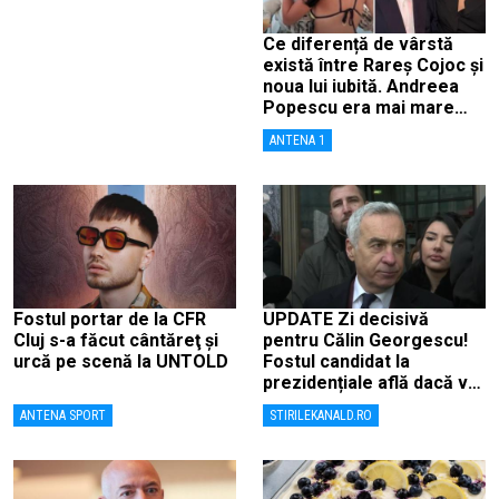
Ce diferență de vârstă
există între Rareș Cojoc și
noua lui iubită. Andreea
Popescu era mai mare
decât el
ANTENA 1
Fostul portar de la CFR
UPDATE Zi decisivă
Cluj s-a făcut cântăreţ şi
pentru Călin Georgescu!
urcă pe scenă la UNTOLD
Fostul candidat la
prezidențiale află dacă va
fi judecat pentru tentativă
ANTENA SPORT
STIRILEKANALD.RO
de lovitură de stat