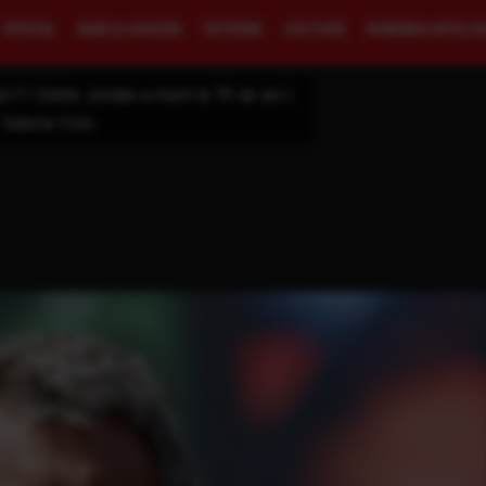
SPECIAL
BANI ŞI AFACERI
EXTERNE
CULTURĂ
ROMÂNIA INTELI
ă F1 Eddie Jordan a murit la 76 de ani |
Galerie Foto