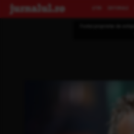
ŞTIRI
EDITORIALE
Fostul proprietar de echip