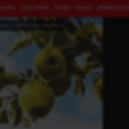
SPECIAL
BANI ŞI AFACERI
EXTERNE
CULTURĂ
ROMÂNIA INTELI
eane | Galerie Foto | Imagine 4