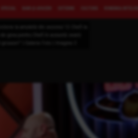
SPECIAL
BANI ŞI AFACERI
EXTERNE
CULTURĂ
ROMÂNIA INTELI
ictorie la amuletă din sezonul 12 Chefi la
de grea pentru Chefi în această seară:
groazei!” | Galerie Foto | Imagine 3