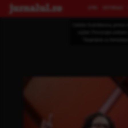
ŞTIRI
EDITORIALE
Cătălin Scărlătescu, prima v
cuțite! Provocare extrem 
”Seamănă cu trenulețul 