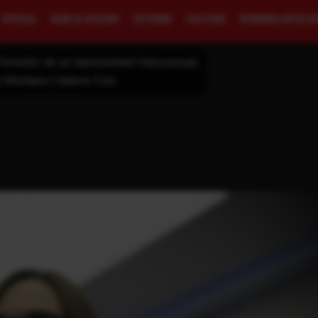
SPECIAL
BANI ŞI AFACERI
EXTERNE
CULTURĂ
ROMÂNIA INTELI
ei femeilor de un reprezentant transsexual,
n Montana | Galerie Foto