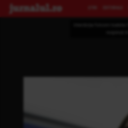
ŞTIRI
EDITORIALE
Interdicția folosirii toalet
respinsă î