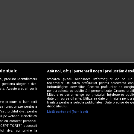
dențiale
Atât noi, cât și partenerii noștri prelucrăm date
, precum identificatorii
Stocarea și/sau accesarea informațiilor de pe un 
reclamelor. Utilizarea profilurilor pentru selectarea con
 gestiona alegerile dvs.
îmbunătățirea serviciilor. Crearea profilurilor de conținu
te. Aceste alegeri vor fi
pentru selectarea publicității personalizate. Crearea profil
Măsurarea performanței conținutului. Înțelegerea public
date din surse diferite. Utilizarea datelor limitate pentru 
ere, precum si furnizorii
limitate pentru a selecta publicitatea. Date precise de ge
dispozitivului.
 sa functioneze, pentru a
/sau profilul dvs., pentru
Listă parteneri (furnizori)
ul pe website. Beneficiati
or cu caracter personal.
CCEPT TOATE”, acceptati
tul dvs. cu privire la