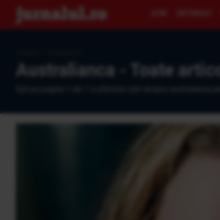
ŞTIRI
EDITORIALE
Jurnalul
›
australianca
Australianca - Toate artic
Eşti pe pagina 1 din 1 a ultimelor ştiri despre australianca pu