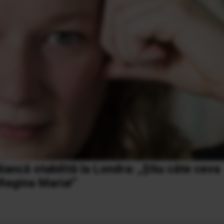
ancă stabilită la Londra: „Știu câte ceva
 Regina Maria!”