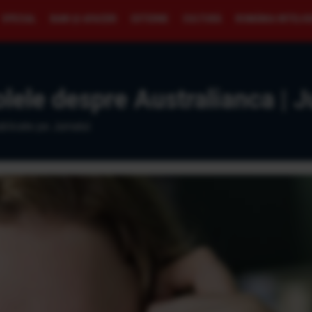
SPECIAL
BANI ŞI AFACERI
EXTERNE
CULTURĂ
ROMÂNIA INTELI
olele despre Australianca | J
blicate pe Jurnalul.