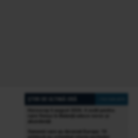
ȘTIRI DE ULTIMĂ ORĂ
» Vezi toate știrile
Horoscop 6 august 2026: 4 zodii pentru
care Venus în Balanță aduce noroc și
abundență
Oamenii care au desenat Europa: 10
arhitecți au schimbat istoria vechiului