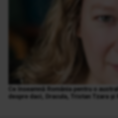
Ce înseamnă România pentru o australi
despre daci, Dracula, Tristan Tzara și