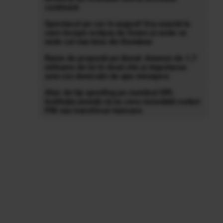
continent
Spectacol pe cer în august! Ora exactă la
care începe eclipsa de Soare și unde se
vede cel mai bine din România
Razie de proporții pe litoral: Amenzi de 1,7
milioane de lei în două zile și depistarea
unei noi deversări de ape menajere
Atac de tip spoofing pe numărul SRI:
Instituția anunță că nu cere niciodată coduri
PIN sau transferuri bancare