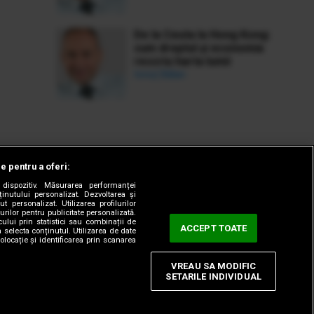
De la Ceuta la Hong Kong:
cum dreptul și economia
rescriu harta lumii
Ionuț Bălan
le pentru a oferi:
dispozitiv. Măsurarea performanței
ținutului personalizat. Dezvoltarea și
t personalizat. Utilizarea profilurilor
urilor pentru publicitate personalizată.
ului prin statistici sau combinații de
ACCEPT TOATE
a selecta conținutul. Utilizarea de date
olocație și identificarea prin scanarea
VREAU SA MODIFIC
SETARILE INDIVIDUAL