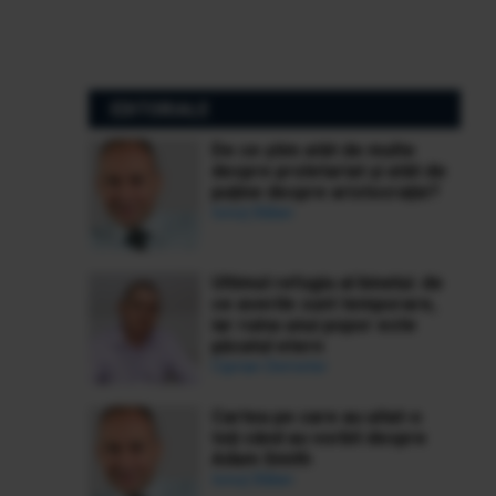
EDITORIALE
De ce știm atât de multe
despre proletariat și atât de
puține despre aristocrație?
Ionuț Bălan
Ultimul refugiu al binelui: de
ce averile sunt temporare,
iar ruina unui popor este
păcatul etern
Ciprian Demeter
Cartea pe care au uitat-o
toți când au vorbit despre
Adam Smith
Ionuț Bălan