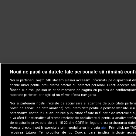
Nouă ne pasă ca datele tale personale să rămână confi
Noi și partenerii noștri
585
stocăm și/sau accesăm informații pe dispozitivul dvs.
cookie unici pentru prelucrarea datelor cu caracter personal. Puteți accepta sau
făcând clic mai jos sau în orice moment, pe pagina cu politica de confidențialita
raportate partenerilor noștri și nu vă vor afecta navigarea.
Noi si partenerii nostri (retelele de socializare si agentiile de publicitate parten
nostri de servicii de date analitice) prelucram date pentru a permite website-ului
personaliza continutul si anunturile publicitare afisate in functie de interesele si
a va oferi functionalitati aferente retelelor de socializare si pentru a analiza trafic
de drepturile prevazute de art. 15-22 din GDPR in legatura cu prelucrarea datel
Aceste drepturi pot fi exercitate prin modalitatea indicata
aici
. Prin click pe “A
folosirea tuturor Tehnologiilor de tip Cookie, care implica inclusiv accep