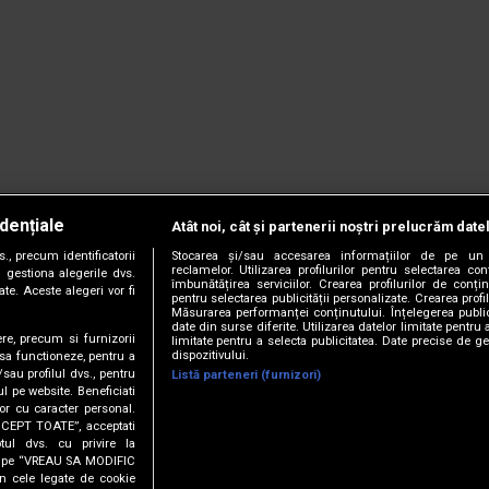
dențiale
Atât noi, cât și partenerii noștri prelucrăm date
, precum identificatorii
Stocarea și/sau accesarea informațiilor de pe un 
reclamelor. Utilizarea profilurilor pentru selectarea con
 gestiona alegerile dvs.
îmbunătățirea serviciilor. Crearea profilurilor de conținu
te. Aceste alegeri vor fi
pentru selectarea publicității personalizate. Crearea profil
Măsurarea performanței conținutului. Înțelegerea public
date din surse diferite. Utilizarea datelor limitate pentru 
ere, precum si furnizorii
limitate pentru a selecta publicitatea. Date precise de ge
dispozitivului.
 sa functioneze, pentru a
/sau profilul dvs., pentru
Listă parteneri (furnizori)
ul pe website. Beneficiati
or cu caracter personal.
CCEPT TOATE”, acceptati
tul dvs. cu privire la
ick pe “VREAU SA MODIFIC
anie.
Termeni și condiții.
Cookie Settings
n cele legate de cookie