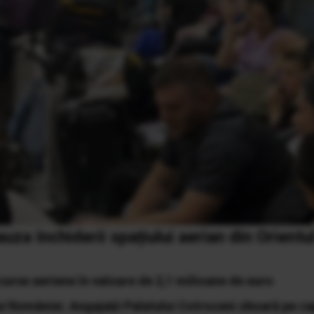
uza închiderii spațiului aerian din Orientu
curse aeriene în valoare de 2,1 milioane de euro
lui României. Angajații Palatului Cotroceni zboară pe c