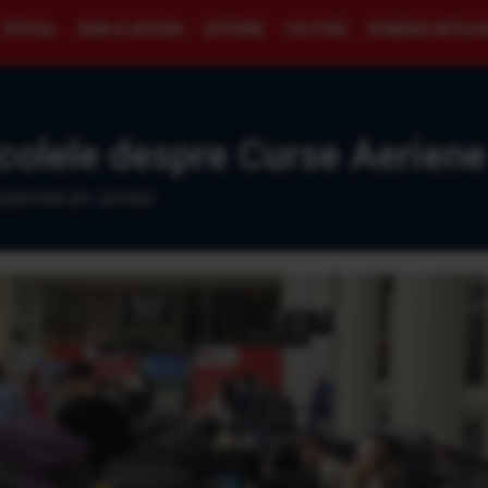
SPECIAL
BANI ŞI AFACERI
EXTERNE
CULTURĂ
ROMÂNIA INTELI
colele despre Curse Aeriene 
publicate pe Jurnalul.