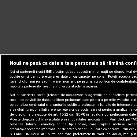
Nouă ne pasă ca datele tale personale să rămână confi
Noi și partenerii noștri
585
stocăm și/sau accesăm informații pe dispozitivul dvs.
cookie unici pentru prelucrarea datelor cu caracter personal. Puteți accepta sau
făcând clic mai jos sau în orice moment, pe pagina cu politica de confidențialita
raportate partenerilor noștri și nu vă vor afecta navigarea.
Noi si partenerii nostri (retelele de socializare si agentiile de publicitate parten
nostri de servicii de date analitice) prelucram date pentru a permite website-ului
personaliza continutul si anunturile publicitare afisate in functie de interesele si
a va oferi functionalitati aferente retelelor de socializare si pentru a analiza trafic
de drepturile prevazute de art. 15-22 din GDPR in legatura cu prelucrarea datel
Aceste drepturi pot fi exercitate prin modalitatea indicata
aici
. Prin click pe “A
folosirea tuturor Tehnologiilor de tip Cookie, care implica inclusiv accep
stocarea/accesarea informatiilor de catre Vendor-ii cu care colaboram. Prin cl
© 2005-2026 jurnalul.ro. Toate drepturile rezervate.
Date comp
SETARILE INDIVIDUAL” puteti schimba preferintele in mod individual, mai puti