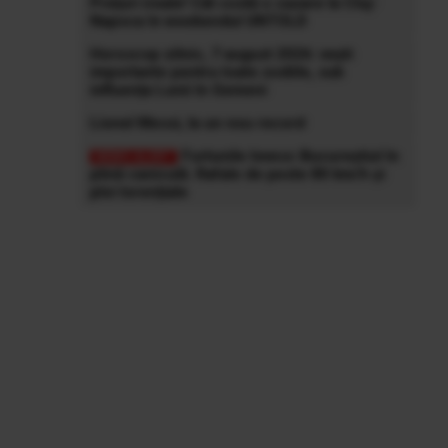
Prețuri ireale! Cât costă o cazare la Cluj-
Napoca în weekendul UNTOLD
Horoscop zilnic, 7 august 2026: vești
importante pentru toate zodiile, sub
influența Lunii în Gemeni
Lionel Messi, la un nou record
Furtunile lovesc Bucureștiul în
plină caniculă. Rafale de peste 80 km/h și
ploi torențiale