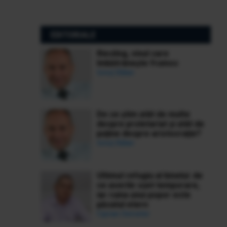
EDITORIALE
Riesling, vinul care
îmbătrânește frumos
Ionuț Bălan
De ce știm atât de multe
despre proletariat și atât de
puține despre aristocrație?
Ionuț Bălan
Ultimul refugiu al binelui: de
ce averile sunt temporare,
iar ruina unui popor este
păcatul etern
Ciprian Demeter