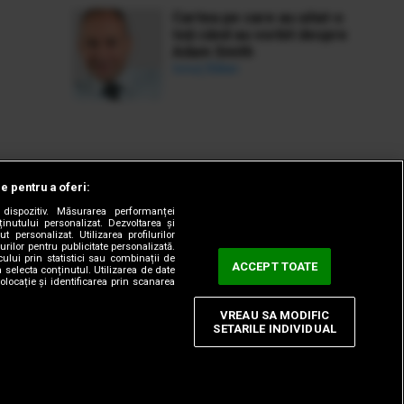
Cartea pe care au uitat-o
toți când au vorbit despre
Adam Smith
Ionuț Bălan
le pentru a oferi:
dispozitiv. Măsurarea performanței
ținutului personalizat. Dezvoltarea și
t personalizat. Utilizarea profilurilor
urilor pentru publicitate personalizată.
ului prin statistici sau combinații de
ACCEPT TOATE
a selecta conținutul. Utilizarea de date
olocație și identificarea prin scanarea
VREAU SA MODIFIC
SETARILE INDIVIDUAL