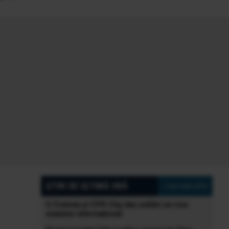
ȘTIRI DE ULTIMĂ ORĂ
» Vezi toate știrile
U Craiova și CFR Cluj dau astăzi un nou
examen internațional