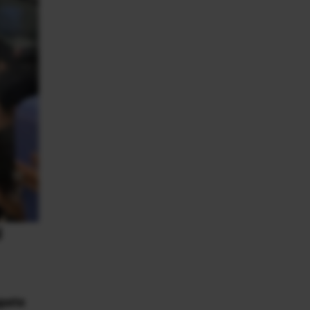
l
apete