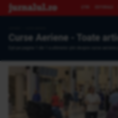
ŞTIRI
EDITORIALE
Jurnalul
›
curse aeriene
Curse Aeriene - Toate arti
Eşti pe pagina 1 din 1 a ultimelor ştiri despre curse aeriene 