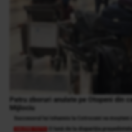
Patru zboruri anulate pe Otopeni din ca
Mijlociu
Succesorul lui Iohannis la Cotroceni va moșteni 
O lună de la dispariția președinte