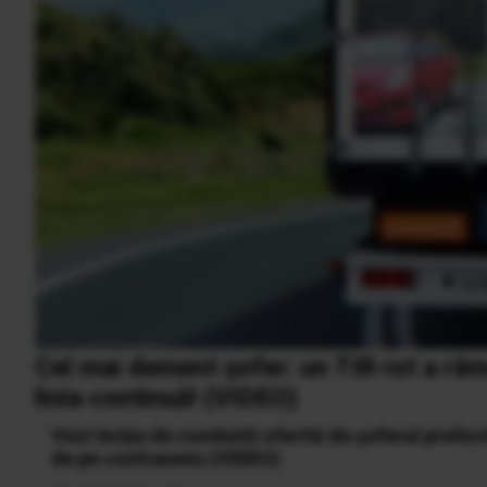
Cel mai dement şofer: un TIR-ist a răm
linia continuă! (VIDEO)
Vezi lecţia de conduită oferită de şoferul prefect
de pe contrasens (VIDEO)