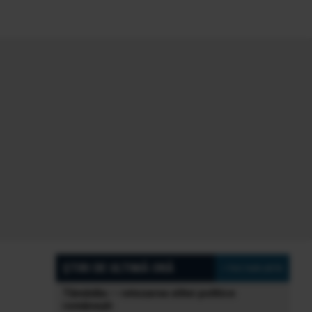
ȘTIRI DE ULTIMĂ ORĂ
» Vezi toate știrile
Tămădău – retezarea elitei politice
românești