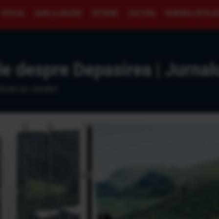
SPECIAL
BANI ŞI AFACERI
EXTERNE
CULTURĂ
ROMÂNIA INTELI
le despre Depasirea | Jurnal
icate pe Jurnalul.