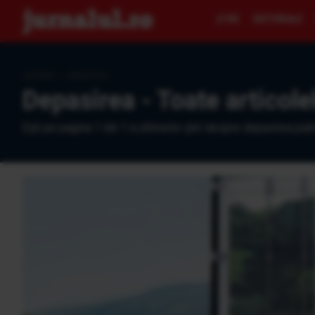
ŞTIRI
EDITORIALE
Jurnalul
›
depasirea
Depasirea - Toate articole
Eşti pe pagina 1 din 1 a ultimelor ştiri despre depasirea publ