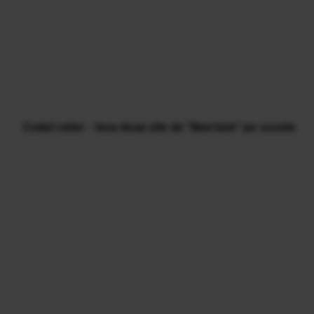
Codul rutier - Inca doua zile de "libertate" pe sosele