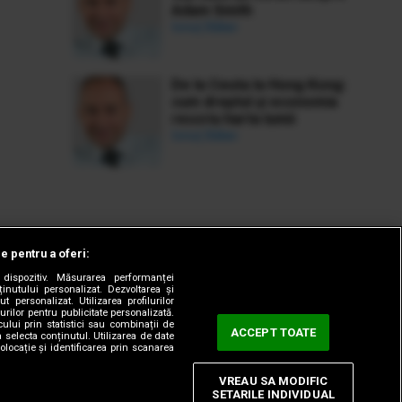
Adam Smith
Ionuț Bălan
De la Ceuta la Hong Kong:
cum dreptul și economia
rescriu harta lumii
Ionuț Bălan
le pentru a oferi:
dispozitiv. Măsurarea performanței
ținutului personalizat. Dezvoltarea și
t personalizat. Utilizarea profilurilor
urilor pentru publicitate personalizată.
ului prin statistici sau combinații de
ACCEPT TOATE
a selecta conținutul. Utilizarea de date
olocație și identificarea prin scanarea
VREAU SA MODIFIC
SETARILE INDIVIDUAL