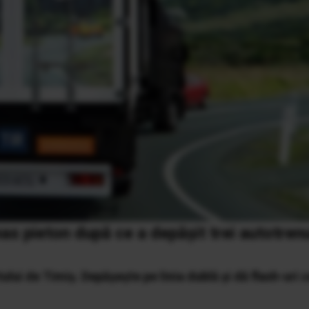
as pieton după ce a depăşit trei autotrenu
ului de Timiş. Depăşeşte pe linia dublă şi dă flash-uri 