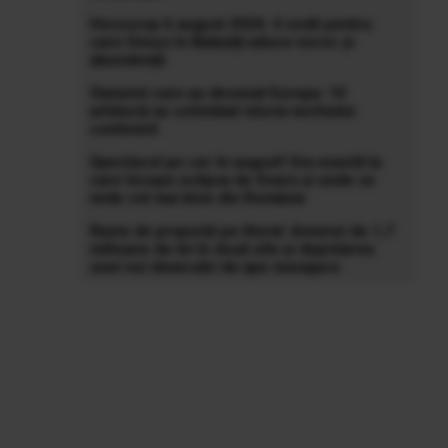
Horoscop 6 august 2026: 4 zodii pentru
care Venus în Balanță aduce noroc și
abundență
Oamenii care au desenat Europa: 10
arhitecți au schimbat istoria vechiului
continent
Spectacol pe cer în august! Ora exactă la
care începe eclipsa de Soare și unde se
vede cel mai bine din România
Razie de proporții pe litoral: Amenzi de 1,7
milioane de lei în două zile și depistarea
unei noi deversări de ape menajere