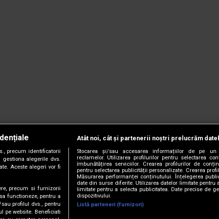
dențiale
Atât noi, cât și partenerii noștri prelucrăm date
, precum identificatorii
Stocarea și/sau accesarea informațiilor de pe un 
reclamelor. Utilizarea profilurilor pentru selectarea con
 gestiona alegerile dvs.
îmbunătățirea serviciilor. Crearea profilurilor de conținu
te. Aceste alegeri vor fi
pentru selectarea publicității personalizate. Crearea profil
Măsurarea performanței conținutului. Înțelegerea public
date din surse diferite. Utilizarea datelor limitate pentru 
ere, precum si furnizorii
limitate pentru a selecta publicitatea. Date precise de ge
dispozitivului.
 sa functioneze, pentru a
/sau profilul dvs., pentru
Listă parteneri (furnizori)
ul pe website. Beneficiati