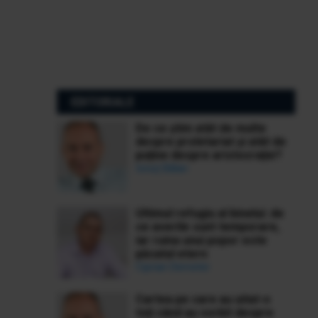
EDITORIALE
De ce știm atât de multe
despre proletariat și atât de
puține despre aristocrație?
Ionuț Bălan
Ultimul refugiu al binelui: de
ce averile sunt temporare,
iar ruina unui popor este
păcatul etern
Ciprian Demeter
Cartea pe care au uitat-o
toți când au vorbit despre