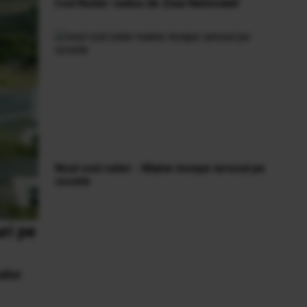
Cod Rutier cadou de Ziua Nationala!
Noul cod rutier - Maine incepe iuresul pe
sosele
ri pe
celor