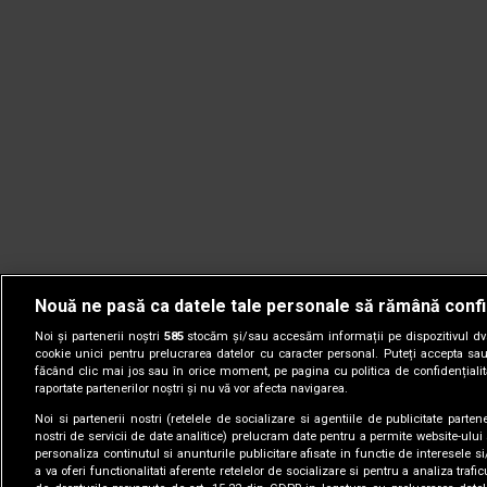
Nouă ne pasă ca datele tale personale să rămână confi
Noi și partenerii noștri
585
stocăm și/sau accesăm informații pe dispozitivul dvs.
cookie unici pentru prelucrarea datelor cu caracter personal. Puteți accepta sau
făcând clic mai jos sau în orice moment, pe pagina cu politica de confidențialita
raportate partenerilor noștri și nu vă vor afecta navigarea.
Noi si partenerii nostri (retelele de socializare si agentiile de publicitate parten
nostri de servicii de date analitice) prelucram date pentru a permite website-ului
personaliza continutul si anunturile publicitare afisate in functie de interesele si
a va oferi functionalitati aferente retelelor de socializare si pentru a analiza trafic