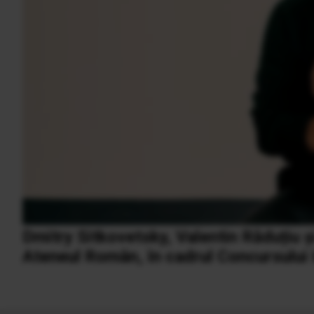
Dmitry Sitkovetsky, Valentin Răduțiu și
Ateneul Român, în cadrul Concursului