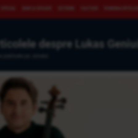
SPECIAL
BANI ŞI AFACERI
EXTERNE
CULTURĂ
ROMÂNIA INTELI
ticolele despre Lukas Geniuš
s publicate pe Jurnalul.