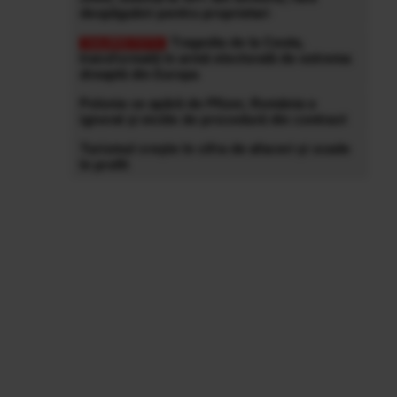
despăgubiri pentru proprietari
Tragedia de la Ceuta,
transformată în armă electorală de extrema
dreaptă din Europa
Polonia se apără de Pfizer, România a
ignorat și viciile de procedură din contract
Turismul crește în cifra de afaceri și scade
în profit