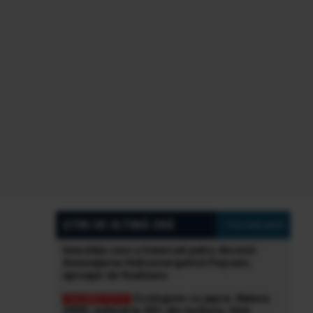
ȘTIRI DE ULTIMĂ ORĂ
» Vezi toate știrile
Investiția care a traversat patru decenii:
Amenajarea Hidroenergetică Pașcani,
aproape de finalizare
Ecologism cu japca. Natura
2000, extinsă la 30% din teritoriu, fără