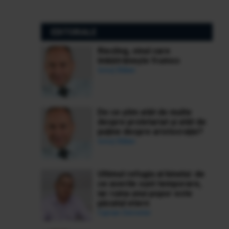
EDITORIALE
Riesling, vinul care
îmbătrânește frumos
Ionuț Bălan
De ce știm atât de multe
despre proletariat și atât de
puține despre aristocrație?
Ionuț Bălan
Ultimul refugiu al binelui: de
ce averile sunt temporare,
iar ruina unui popor este
păcatul etern
Ciprian Demeter