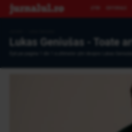
ŞTIRI
EDITORIALE
Jurnalul
›
Lukas Geniušas
Lukas Geniušas - Toate ar
Eşti pe pagina 1 din 1 a ultimelor ştiri despre Lukas Geniuša