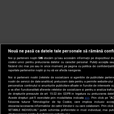
Nouă ne pasă ca datele tale personale să rămână confi
Noi și partenerii noștri
585
stocăm și/sau accesăm informații pe dispozitivul dvs.
cookie unici pentru prelucrarea datelor cu caracter personal. Puteți accepta sau
făcând clic mai jos sau în orice moment, pe pagina cu politica de confidențialita
raportate partenerilor noștri și nu vă vor afecta navigarea.
Noi si partenerii nostri (retelele de socializare si agentiile de publicitate parten
nostri de servicii de date analitice) prelucram date pentru a permite website-ului
personaliza continutul si anunturile publicitare afisate in functie de interesele si
a va oferi functionalitati aferente retelelor de socializare si pentru a analiza trafic
de drepturile prevazute de art. 15-22 din GDPR in legatura cu prelucrarea datel
Aceste drepturi pot fi exercitate prin modalitatea indicata
aici
. Prin click pe “A
folosirea tuturor Tehnologiilor de tip Cookie, care implica inclusiv accep
stocarea/accesarea informatiilor de catre Vendor-ii cu care colaboram. Prin cl
© 2005-2026 jurnalul.ro. Toate drepturile rezervate.
Date comp
SETARILE INDIVIDUAL” puteti schimba preferintele in mod individual, mai puti