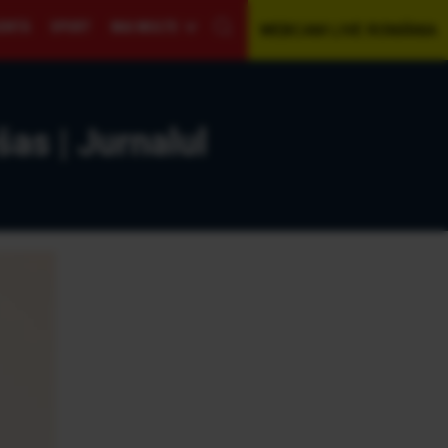
GENTĂ
SPORT
MAI MULTE
WEBCAM LIVE ROMÂNIA
as | Jurnalul