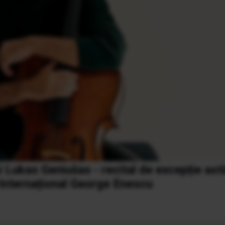
 Lukas Geniušas - recital de excepție astă
 Internațional George Enescu