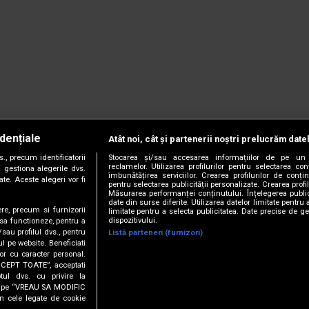
dențiale
Atât noi, cât și partenerii noștri prelucrăm date
, precum identificatorii
Stocarea și/sau accesarea informațiilor de pe un 
reclamelor. Utilizarea profilurilor pentru selectarea con
 gestiona alegerile dvs.
îmbunătățirea serviciilor. Crearea profilurilor de conținu
te. Aceste alegeri vor fi
pentru selectarea publicității personalizate. Crearea profil
Măsurarea performanței conținutului. Înțelegerea public
date din surse diferite. Utilizarea datelor limitate pentru 
ere, precum si furnizorii
limitate pentru a selecta publicitatea. Date precise de ge
dispozitivului.
 sa functioneze, pentru a
/sau profilul dvs., pentru
Listă parteneri (furnizori)
ul pe website. Beneficiati
or cu caracter personal.
CCEPT TOATE”, acceptati
tul dvs. cu privire la
ick pe “VREAU SA MODIFIC
anie.
Termeni și condiții.
Cookie Settings
n cele legate de cookie