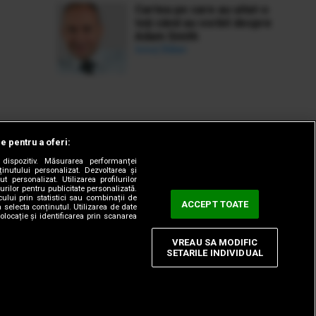
Cartea pe care au uitat-o
toți când au vorbit despre
Adam Smith
Ionuț Bălan
le pentru a oferi:
dispozitiv. Măsurarea performanței
ținutului personalizat. Dezvoltarea și
t personalizat. Utilizarea profilurilor
urilor pentru publicitate personalizată.
ului prin statistici sau combinații de
ACCEPT TOATE
a selecta conținutul. Utilizarea de date
olocație și identificarea prin scanarea
VREAU SA MODIFIC
SETARILE INDIVIDUAL