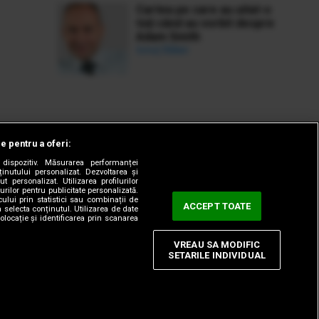
Cartea pe care au uitat-o
toți când au vorbit despre
Adam Smith
Ionuț Bălan
le pentru a oferi:
dispozitiv. Măsurarea performanței
ținutului personalizat. Dezvoltarea și
t personalizat. Utilizarea profilurilor
urilor pentru publicitate personalizată.
ului prin statistici sau combinații de
ACCEPT TOATE
a selecta conținutul. Utilizarea de date
olocație și identificarea prin scanarea
VREAU SA MODIFIC
SETARILE INDIVIDUAL