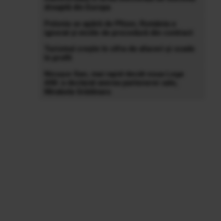
dreaptă din Europa
Polonia se apără de Pfizer, România a
ignorat și viciile de procedură din contract
Turismul crește în cifra de afaceri și scade
în profit
Nicușor Dan, mai rapid decât noua Lege
ANI: a declarat averea partenerei sale,
Mirabela Grădinaru