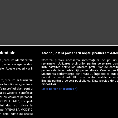
dențiale
Atât noi, cât și partenerii noștri prelucrăm date
, precum identificatorii
Stocarea și/sau accesarea informațiilor de pe un 
reclamelor. Utilizarea profilurilor pentru selectarea con
 gestiona alegerile dvs.
îmbunătățirea serviciilor. Crearea profilurilor de conținu
te. Aceste alegeri vor fi
pentru selectarea publicității personalizate. Crearea profil
Măsurarea performanței conținutului. Înțelegerea public
date din surse diferite. Utilizarea datelor limitate pentru 
ere, precum si furnizorii
limitate pentru a selecta publicitatea. Date precise de ge
dispozitivului.
 sa functioneze, pentru a
/sau profilul dvs., pentru
Listă parteneri (furnizori)
ul pe website. Beneficiati
or cu caracter personal.
CCEPT TOATE”, acceptati
tul dvs. cu privire la
ick pe “VREAU SA MODIFIC
anie.
Termeni și condiții.
Cookie Settings
n cele legate de cookie