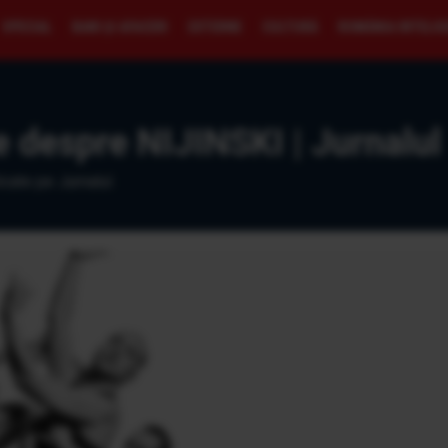
SPECIAL
BANI ŞI AFACERI
EXTERNE
CULTURĂ
ROMÂNIA INTELI
e despre NIJINSKI | Jurnalul
icate pe Jurnalul.