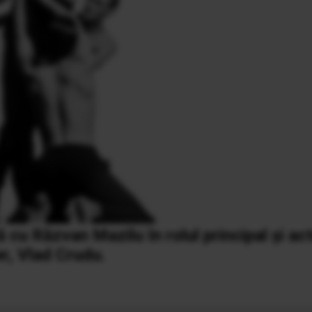
u Răzvan Mazilu în rolul principal și act
r, Vlad Crudu.