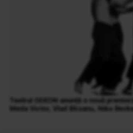
Teatrul ODEON anunță o nouă premieră c
Meda Victor, Vlad Bîrzanu, Niko Becke