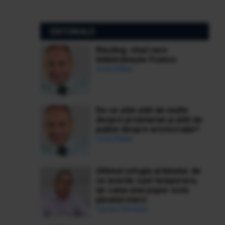
EDITORIALE
Riesling, vinul care
îmbătrânește frumos
Ionuț Bălan
De ce știm atât de multe
despre proletariat și atât de
puține despre aristocrație?
Ionuț Bălan
Ultimul refugiu al binelui: de
ce averile sunt temporare,
iar ruina unui popor este
păcatul etern
Ciprian Demeter