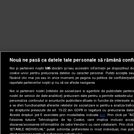
Nouă ne pasă ca datele tale personale să rămână confi
Noi și partenerii noștri
585
stocăm și/sau accesăm informații pe dispozitivul dvs.
cookie unici pentru prelucrarea datelor cu caracter personal. Puteți accepta sau
făcând clic mai jos sau în orice moment, pe pagina cu politica de confidențialita
raportate partenerilor noștri și nu vă vor afecta navigarea.
Noi si partenerii nostri (retelele de socializare si agentiile de publicitate parten
nostri de servicii de date analitice) prelucram date pentru a permite website-ului
personaliza continutul si anunturile publicitare afisate in functie de interesele si
a va oferi functionalitati aferente retelelor de socializare si pentru a analiza trafic
de drepturile prevazute de art. 15-22 din GDPR in legatura cu prelucrarea datel
Aceste drepturi pot fi exercitate prin modalitatea indicata
aici
. Prin click pe “A
folosirea tuturor Tehnologiilor de tip Cookie, care implica inclusiv accep
stocarea/accesarea informatiilor de catre Vendor-ii cu care colaboram. Prin cl
© 2005-2026 jurnalul.ro. Toate drepturile rezervate.
Date comp
SETARILE INDIVIDUAL” puteti schimba preferintele in mod individual, mai puti