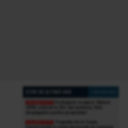
ȘTIRI DE ULTIMĂ ORĂ
» Vezi toate știrile
Ecologism cu japca. Natura
2000, extinsă la 30% din teritoriu, fără
despăgubiri pentru proprietari
Tragedia de la Ceuta,
transformată în armă electorală de extrema