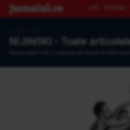
ŞTIRI
EDITORIALE
Jurnalul
›
NIJINSKI
NIJINSKI - Toate articolel
Eşti pe pagina 1 din 1 a ultimelor ştiri despre NIJINSKI publ