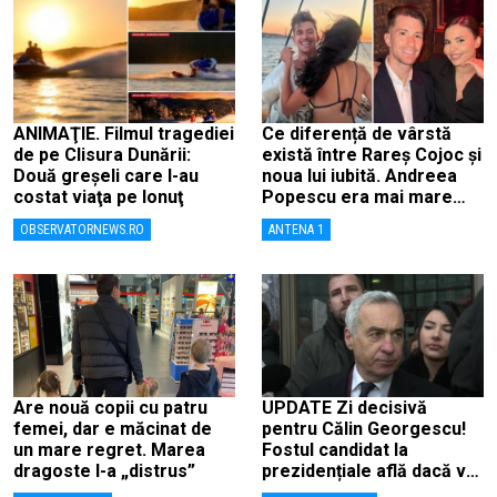
ANIMAŢIE. Filmul tragediei
Ce diferență de vârstă
de pe Clisura Dunării:
există între Rareș Cojoc și
Două greşeli care l-au
noua lui iubită. Andreea
costat viaţa pe Ionuţ
Popescu era mai mare
decât el
OBSERVATORNEWS.RO
ANTENA 1
Are nouă copii cu patru
UPDATE Zi decisivă
femei, dar e măcinat de
pentru Călin Georgescu!
un mare regret. Marea
Fostul candidat la
dragoste l-a „distrus”
prezidențiale află dacă va
fi judecat pentru tentativă