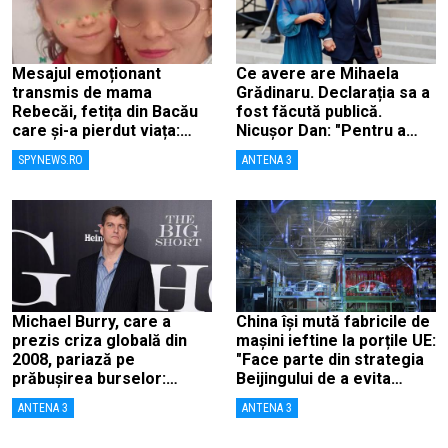
Mesajul emoționant
Ce avere are Mihaela
transmis de mama
Grădinaru. Declarația sa a
Rebecăi, fetița din Bacău
fost făcută publică.
care și-a pierdut viața:
Nicușor Dan: "Pentru a
„Îngerașul meu…”
înlătura orice speculații"
SPYNEWS.RO
ANTENA 3
Michael Burry, care a
China își mută fabricile de
prezis criza globală din
mașini ieftine la porțile UE:
2008, pariază pe
"Face parte din strategia
prăbușirea burselor:
Beijingului de a evita
„Suntem aproape de o
taxele"
ANTENA 3
ANTENA 3
cădere ca în 1987”