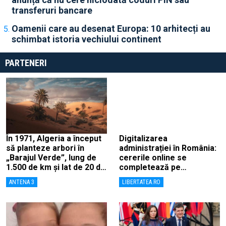
transferuri bancare
Oamenii care au desenat Europa: 10 arhitecți au
schimbat istoria vechiului continent
PARTENERI
În 1971, Algeria a început
Digitalizarea
să planteze arbori în
administrației în România:
„Barajul Verde”, lung de
cererile online se
1.500 de km și lat de 20 de
completează pe
km, ca să combată
calculatoarele de la
ANTENA 3
LIBERTATEA.RO
deșertificarea
ghișee