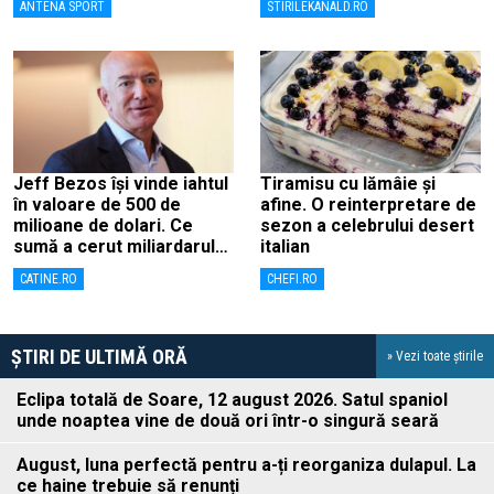
ANTENA SPORT
STIRILEKANALD.RO
de lovitură de stat
Jeff Bezos își vinde iahtul
Tiramisu cu lămâie și
în valoare de 500 de
afine. O reinterpretare de
milioane de dolari. Ce
sezon a celebrului desert
sumă a cerut miliardarul
italian
pentru nava sa, Koru
CATINE.RO
CHEFI.RO
ȘTIRI DE ULTIMĂ ORĂ
» Vezi toate știrile
Eclipa totală de Soare, 12 august 2026. Satul spaniol
unde noaptea vine de două ori într-o singură seară
August, luna perfectă pentru a-ți reorganiza dulapul. La
ce haine trebuie să renunți