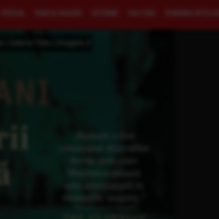
SPECIAL
BANI ŞI AFACERI
EXTERNE
CULTURĂ
ROMÂNIA INTELI
ă | Galerie Foto | Imagine 4