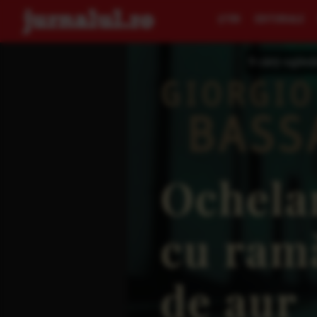
ŞTIRI
EDITORIALE
9 cărți-oglind