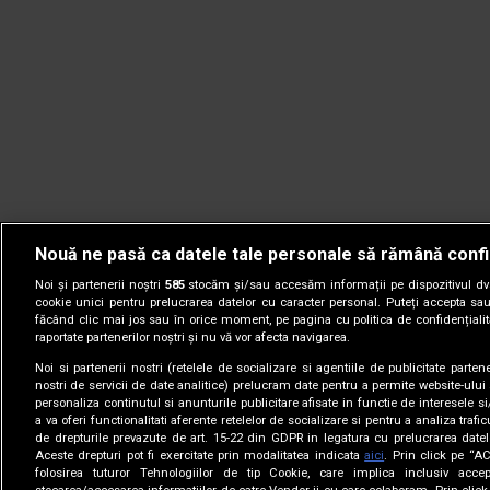
Nouă ne pasă ca datele tale personale să rămână confi
Noi și partenerii noștri
585
stocăm și/sau accesăm informații pe dispozitivul dvs.
cookie unici pentru prelucrarea datelor cu caracter personal. Puteți accepta sau
făcând clic mai jos sau în orice moment, pe pagina cu politica de confidențialita
raportate partenerilor noștri și nu vă vor afecta navigarea.
Noi si partenerii nostri (retelele de socializare si agentiile de publicitate parten
nostri de servicii de date analitice) prelucram date pentru a permite website-ului
personaliza continutul si anunturile publicitare afisate in functie de interesele si
a va oferi functionalitati aferente retelelor de socializare si pentru a analiza trafic
de drepturile prevazute de art. 15-22 din GDPR in legatura cu prelucrarea datel
Aceste drepturi pot fi exercitate prin modalitatea indicata
aici
. Prin click pe “A
folosirea tuturor Tehnologiilor de tip Cookie, care implica inclusiv accep