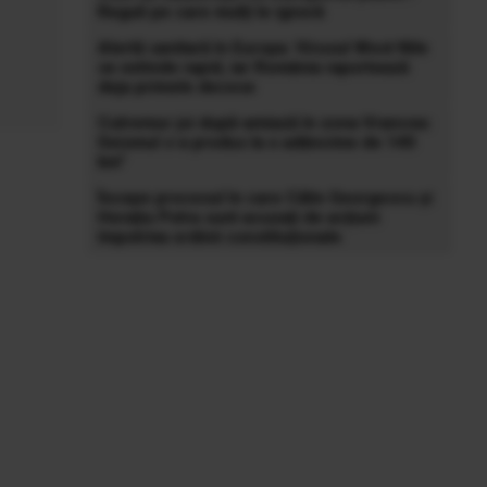
Reguli pe care mulți le ignoră
Alertă sanitară în Europa: Virusul West Nile
se extinde rapid, iar România raportează
deja primele decese
Cutremur joi după-amiază în zona Vrancea:
Seismul s-a produs la o adâncime de 140
km”
Începe procesul în care Călin Georgescu și
Horațiu Potra sunt acuzați de acțiuni
împotriva ordinii constituționale