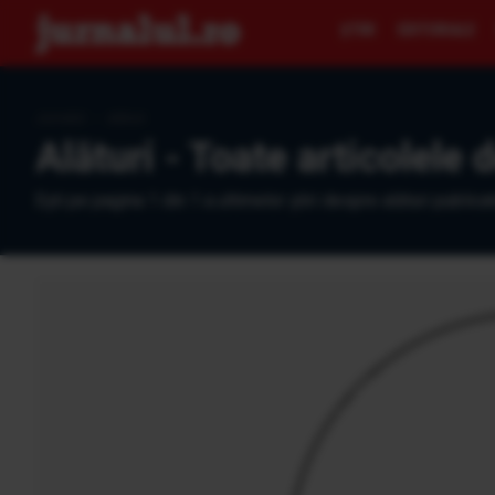
ŞTIRI
EDITORIALE
Jurnalul
›
alături
Alături - Toate articolele 
Eşti pe pagina 1 din 1 a ultimelor ştiri despre alături publica