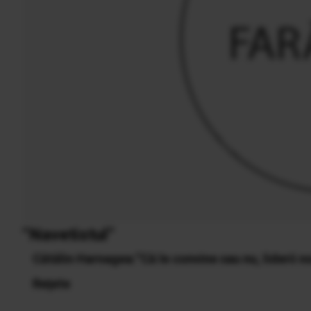
“Navetistul”
Cătălin Harnagea:”Că le convine sau nu, liderii no
Reţete