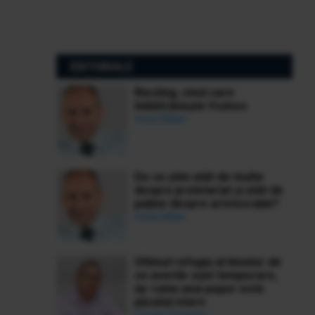
EDITORIALE
Riesling, vinul care
îmbătrânește frumos
Ionuț Bălan
De ce știm atât de multe
despre proletariat și atât de
puține despre aristocrație?
Ionuț Bălan
Ultimul refugiu al binelui: de
ce averile sunt temporare,
iar ruina unui popor este
păcatul etern