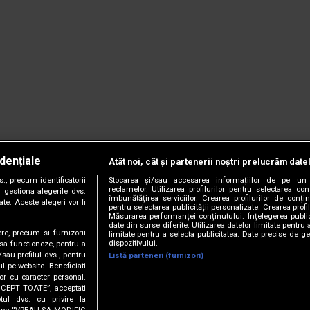
dențiale
Atât noi, cât și partenerii noștri prelucrăm date
, precum identificatorii
Stocarea și/sau accesarea informațiilor de pe un 
reclamelor. Utilizarea profilurilor pentru selectarea con
 gestiona alegerile dvs.
îmbunătățirea serviciilor. Crearea profilurilor de conținu
te. Aceste alegeri vor fi
pentru selectarea publicității personalizate. Crearea profil
Măsurarea performanței conținutului. Înțelegerea public
date din surse diferite. Utilizarea datelor limitate pentru 
ere, precum si furnizorii
limitate pentru a selecta publicitatea. Date precise de ge
dispozitivului.
 sa functioneze, pentru a
/sau profilul dvs., pentru
Listă parteneri (furnizori)
ul pe website. Beneficiati
or cu caracter personal.
CCEPT TOATE”, acceptati
tul dvs. cu privire la