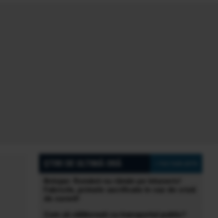
ȘTIRI DE ULTIMĂ ORĂ
» Vezi toate știrile
Bolojan: Românii nu rămân pe întuneric!
Fabricile, primele sacrificate în caz de criză
de curent!
Cum să călătorești cu transportul public?