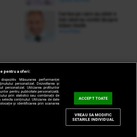
Ciprian Demeter
Cartea pe care au uitat-o
toți când au vorbit despre
Adam Smith
Ionuț Bălan
le pentru a oferi:
dispozitiv. Măsurarea performanței
ținutului personalizat. Dezvoltarea și
t personalizat. Utilizarea profilurilor
urilor pentru publicitate personalizată.
ului prin statistici sau combinații de
ACCEPT TOATE
a selecta conținutul. Utilizarea de date
olocație și identificarea prin scanarea
VREAU SA MODIFIC
SETARILE INDIVIDUAL