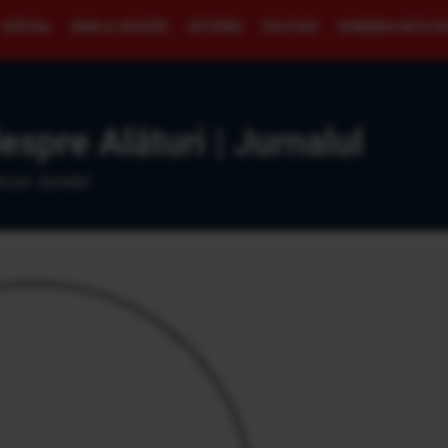
SPECIAL
BANI ŞI AFACERI
EXTERNE
CULTURĂ
ROMÂNIA INTELI
despre Alături | Jurnalul
te pe Jurnalul.