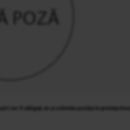
ştri vor fi obligaţi să-şi schimbe poziţia în privinţa Ko