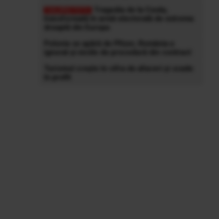
Tragedia de la Ceuta,
transformată în armă electorală de extrema
dreaptă din Europa
Polonia se apără de Pfizer, România a
ignorat și viciile de procedură din contract
Turismul crește în cifra de afaceri și scade
în profit