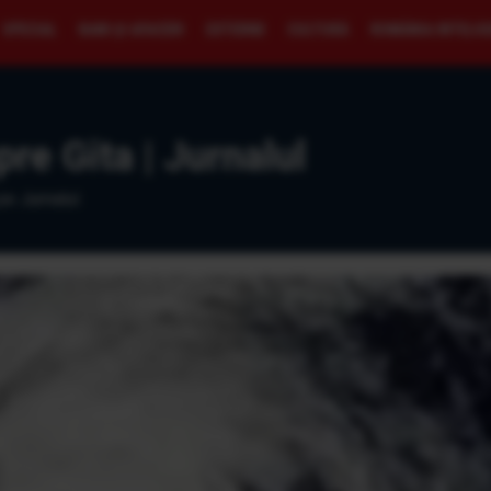
SPECIAL
BANI ŞI AFACERI
EXTERNE
CULTURĂ
ROMÂNIA INTELI
pre Gita | Jurnalul
pe Jurnalul.