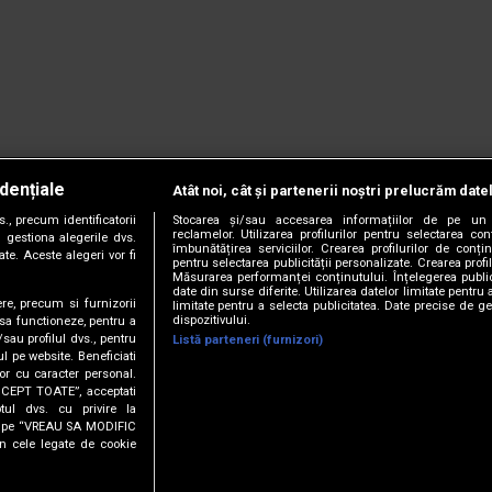
dențiale
Atât noi, cât și partenerii noștri prelucrăm date
, precum identificatorii
Stocarea și/sau accesarea informațiilor de pe un 
reclamelor. Utilizarea profilurilor pentru selectarea con
 gestiona alegerile dvs.
îmbunătățirea serviciilor. Crearea profilurilor de conținu
te. Aceste alegeri vor fi
pentru selectarea publicității personalizate. Crearea profil
Măsurarea performanței conținutului. Înțelegerea public
date din surse diferite. Utilizarea datelor limitate pentru 
ere, precum si furnizorii
limitate pentru a selecta publicitatea. Date precise de ge
dispozitivului.
 sa functioneze, pentru a
/sau profilul dvs., pentru
Listă parteneri (furnizori)
ul pe website. Beneficiati
or cu caracter personal.
CCEPT TOATE”, acceptati
tul dvs. cu privire la
ick pe “VREAU SA MODIFIC
anie.
Termeni și condiții.
Cookie Settings
n cele legate de cookie