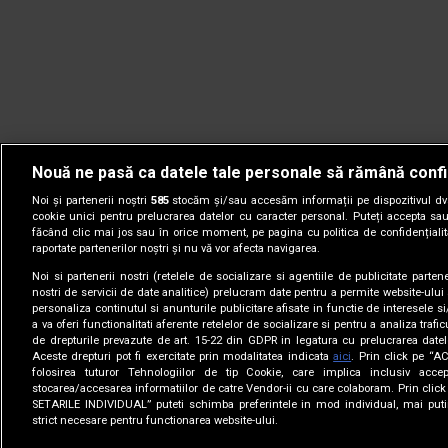
Nouă ne pasă ca datele tale personale să rămână confi
Noi și partenerii noștri
585
stocăm și/sau accesăm informații pe dispozitivul dvs.
cookie unici pentru prelucrarea datelor cu caracter personal. Puteți accepta sau
făcând clic mai jos sau în orice moment, pe pagina cu politica de confidențialita
raportate partenerilor noștri și nu vă vor afecta navigarea.
Noi si partenerii nostri (retelele de socializare si agentiile de publicitate parten
nostri de servicii de date analitice) prelucram date pentru a permite website-ului
personaliza continutul si anunturile publicitare afisate in functie de interesele si
a va oferi functionalitati aferente retelelor de socializare si pentru a analiza trafic
de drepturile prevazute de art. 15-22 din GDPR in legatura cu prelucrarea datel
Aceste drepturi pot fi exercitate prin modalitatea indicata
aici
. Prin click pe “A
folosirea tuturor Tehnologiilor de tip Cookie, care implica inclusiv accep
stocarea/accesarea informatiilor de catre Vendor-ii cu care colaboram. Prin cl
© 2005-2026 jurnalul.ro. Toate drepturile rezervate.
Date comp
SETARILE INDIVIDUAL” puteti schimba preferintele in mod individual, mai puti
strict necesare pentru functionarea website-ului.