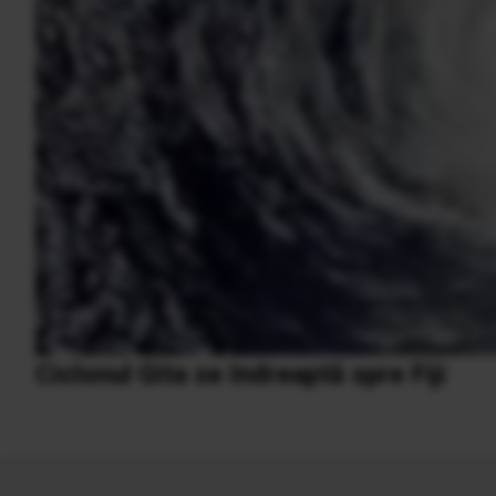
Ciclonul Gita se îndreaptă spre Fiji