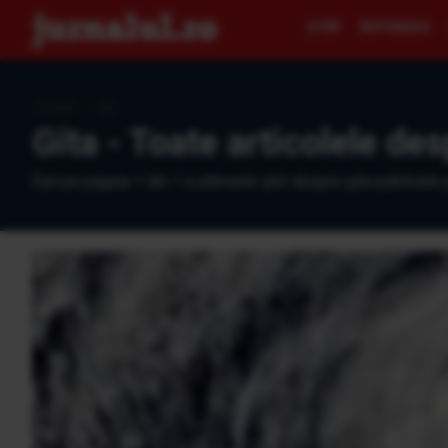
ŞTIRI
EDITORIALE
Jurnalul
›
gita
Gita - Toate articolele des
Eşti pe pagina 1 din 1 a ultimelor ştiri despre gita publicate 