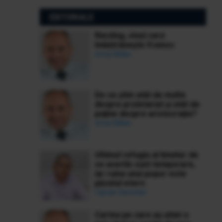
EDITORIALE
Riesling, vinul care
îmbătrânește frumos
Ionuț Bălan
De ce știm atât de multe
despre proletariat și atât de
puține despre aristocrație?
Ionuț Bălan
Ultimul refugiu al binelui: de
ce averile sunt temporare,
iar ruina unui popor este
păcatul etern
Ciprian Demeter
Cartea pe care au uitat-o