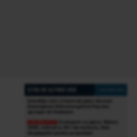
ȘTIRI DE ULTIMĂ ORĂ
» Vezi toate știrile
Investiția care a traversat patru decenii:
Amenajarea Hidroenergetică Pașcani,
aproape de finalizare
Ecologism cu japca. Natura
2000, extinsă la 30% din teritoriu, fără
despăgubiri pentru proprietari