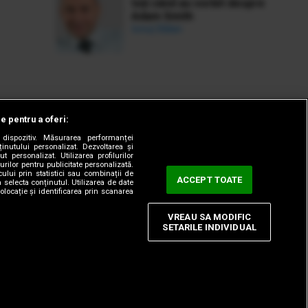
toți când au vorbit despre
Adam Smith
Ionuț Bălan
le pentru a oferi:
dispozitiv. Măsurarea performanței
ținutului personalizat. Dezvoltarea și
t personalizat. Utilizarea profilurilor
urilor pentru publicitate personalizată.
ului prin statistici sau combinații de
ACCEPT TOATE
a selecta conținutul. Utilizarea de date
olocație și identificarea prin scanarea
VREAU SA MODIFIC
SETARILE INDIVIDUAL