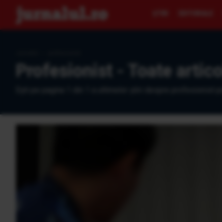
ŞTIRI
EDITORIALE
Jurnalul
›
profesionist
Profesionist - Toate artico
Eşti pe pagina 1 din 1 a ultimelor ştiri despre profesionist p