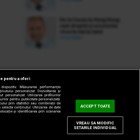
De la Ceuta la Hong Kong:
cum dreptul și economia
rescriu harta lumii
Ionuț Bălan
le pentru a oferi:
dispozitiv. Măsurarea performanței
ținutului personalizat. Dezvoltarea și
t personalizat. Utilizarea profilurilor
urilor pentru publicitate personalizată.
ului prin statistici sau combinații de
ACCEPT TOATE
a selecta conținutul. Utilizarea de date
olocație și identificarea prin scanarea
VREAU SA MODIFIC
SETARILE INDIVIDUAL