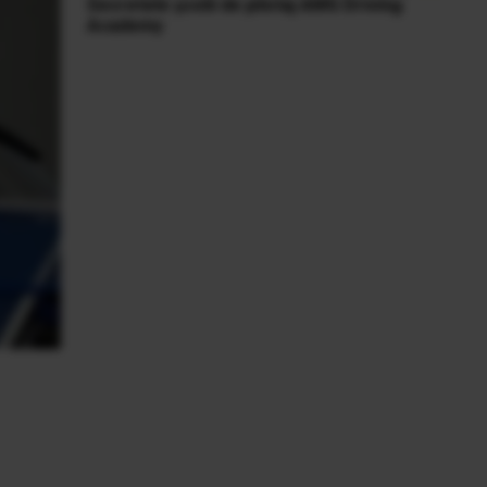
Secretele școlii de pilotaj AMG Driving
Academy