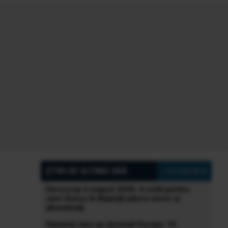
ȘTIRI DE ULTIMĂ ORĂ
» Vezi toate știrile
Horoscop 6 august 2026: 4 zodii pentru
care Venus în Balanță aduce noroc și
abundență
Oamenii care au desenat Europa: 10