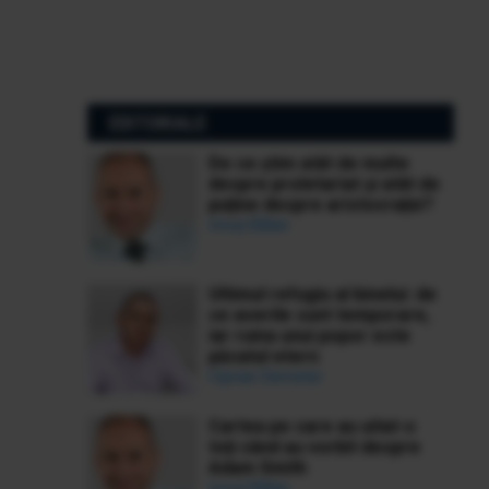
EDITORIALE
De ce știm atât de multe
despre proletariat și atât de
puține despre aristocrație?
Ionuț Bălan
Ultimul refugiu al binelui: de
ce averile sunt temporare,
iar ruina unui popor este
păcatul etern
Ciprian Demeter
Cartea pe care au uitat-o
toți când au vorbit despre
Adam Smith
Ionuț Bălan