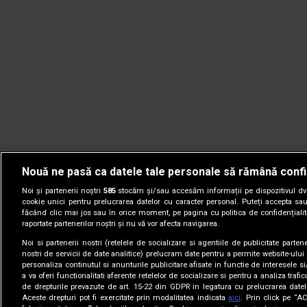
Nouă ne pasă ca datele tale personale să rămână confi
Noi și partenerii noștri
585
stocăm și/sau accesăm informații pe dispozitivul dvs.
cookie unici pentru prelucrarea datelor cu caracter personal. Puteți accepta sau
făcând clic mai jos sau în orice moment, pe pagina cu politica de confidențialita
raportate partenerilor noștri și nu vă vor afecta navigarea.
Noi si partenerii nostri (retelele de socializare si agentiile de publicitate parten
nostri de servicii de date analitice) prelucram date pentru a permite website-ului
personaliza continutul si anunturile publicitare afisate in functie de interesele si
a va oferi functionalitati aferente retelelor de socializare si pentru a analiza trafic
de drepturile prevazute de art. 15-22 din GDPR in legatura cu prelucrarea datel
Aceste drepturi pot fi exercitate prin modalitatea indicata
aici
. Prin click pe “A