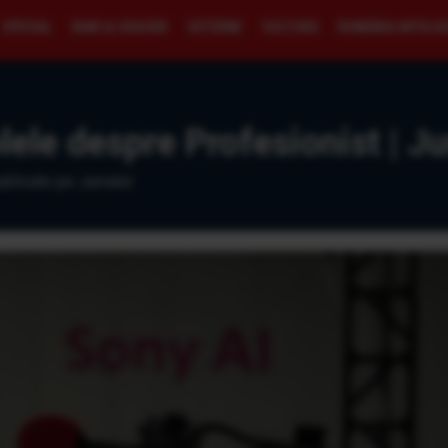
SPECIAL
BANI ŞI AFACERI
EXTERNE
CULTURĂ
ROMÂNIA INTELI
lele despre Profesionist | Ju
ublicate pe Jurnalul.