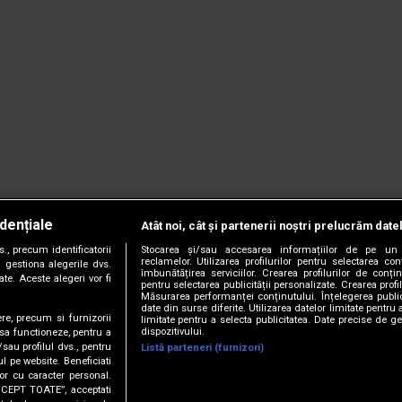
dențiale
Atât noi, cât și partenerii noștri prelucrăm date
, precum identificatorii
Stocarea și/sau accesarea informațiilor de pe un 
reclamelor. Utilizarea profilurilor pentru selectarea con
 gestiona alegerile dvs.
îmbunătățirea serviciilor. Crearea profilurilor de conținu
te. Aceste alegeri vor fi
pentru selectarea publicității personalizate. Crearea profil
Măsurarea performanței conținutului. Înțelegerea public
date din surse diferite. Utilizarea datelor limitate pentru 
ere, precum si furnizorii
limitate pentru a selecta publicitatea. Date precise de ge
dispozitivului.
 sa functioneze, pentru a
/sau profilul dvs., pentru
Listă parteneri (furnizori)
ul pe website. Beneficiati
or cu caracter personal.
CCEPT TOATE”, acceptati