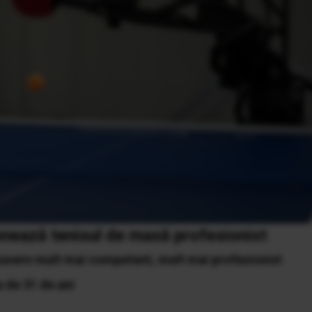
onează tenisul de masă profesionist
Guvern mult mai competent, mult mai profesionist
a de 31 de ani