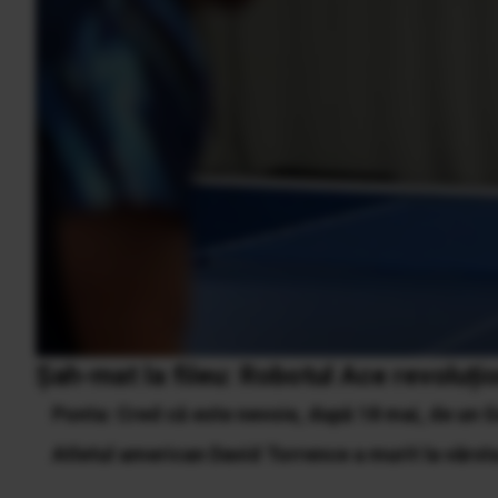
Șah-mat la fileu: Robotul Ace revoluți
Ponta: Cred că este nevoie, după 18 mai, de un 
Atletul american David Torrence a murit la vârst