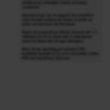
arhitecți au schimbat istoria vechiului
continent
Spectacol pe cer în august! Ora exactă la
care începe eclipsa de Soare și unde se
vede cel mai bine din România
Razie de proporții pe litoral: Amenzi de 1,7
milioane de lei în două zile și depistarea
unei noi deversări de ape menajere
Atac de tip spoofing pe numărul SRI:
Instituția anunță că nu cere niciodată coduri
PIN sau transferuri bancare