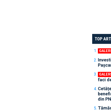
TOP ART
Invest
Pașcan
faci d
Cetățe
benefic
din P
Tămădă