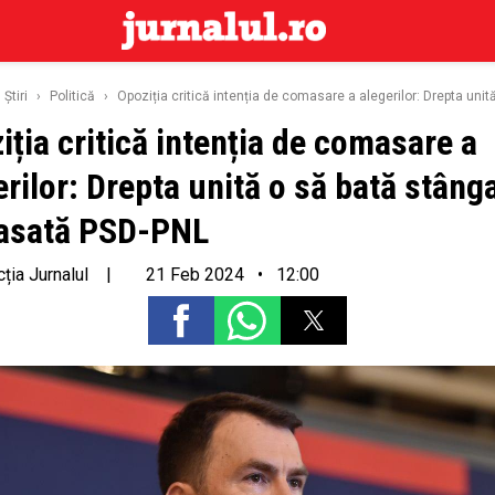
Ştiri
›
Politică
›
Opoziția critică intenția de comasare a alegerilor: Drepta un
iția critică intenția de comasare a
erilor: Drepta unită o să bată stâng
asată PSD-PNL
ția Jurnalul
|
21 Feb 2024 • 12:00