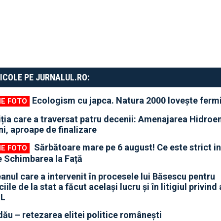
ICOLE PE JURNALUL.RO:
Ecologism cu japca. Natura 2000 lovește fermi
iția care a traversat patru decenii: Amenajarea Hidroe
i, aproape de finalizare
Sărbătoare mare pe 6 august! Ce este strict in
e Schimbarea la Față
anul care a intervenit în procesele lui Băsescu pentru
iile de la stat a făcut același lucru și în litigiul privind
NL
u – retezarea elitei politice românești