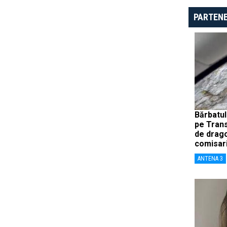
PARTENE
Bărbatul
pe Trans
de drago
comisari
ANTENA 3