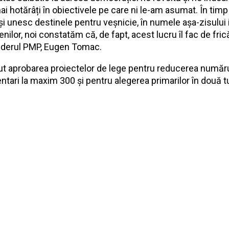
mai hotărâți în obiectivele pe care ni le-am asumat. În tim
își unesc destinele pentru veșnicie, în numele așa-zisului
enilor, noi constatăm că, de fapt, acest lucru îl fac de frică
iderul PMP, Eugen Tomac.
rut aprobarea proiectelor de lege pentru reducerea număr
ntari la maxim 300 și pentru alegerea primarilor în două tu