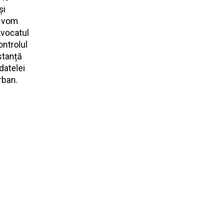
și
l vom
Avocatul
ontrolul
stanță
datelei
rban.