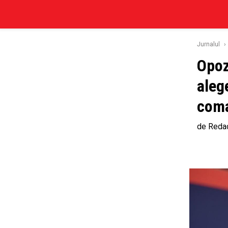
Jurnalul
›
Opoz
aleg
com
de
Redac