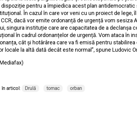
 dispoziție pentru a împiedica acest plan antidemocratic 
tuțional. În cazul în care vor veni cu un proiect de lege, î
a CCR, dacă vor emite ordonanță de urgență vom sesiza 
ui, singura instituție care are capacitatea de a declanșa c
uțional în cadrul ordonanțelor de urgență. Vom ataca în in
onanța, cât și hotârârea care va fi emisă pentru stabilirea 
lor locale la altă dată decât este normal”, spune Ludovic O
Mediafax
)
în articol:
Drulă
tomac
orban