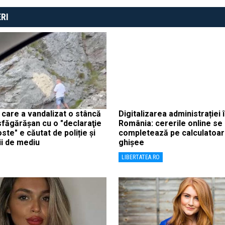
RI
 care a vandalizat o stâncă
Digitalizarea administrației 
făgărășan cu o "declaraţie
România: cererile online se
ste" e căutat de poliție și
completează pe calculatoar
i de mediu
ghișee
LIBERTATEA.RO