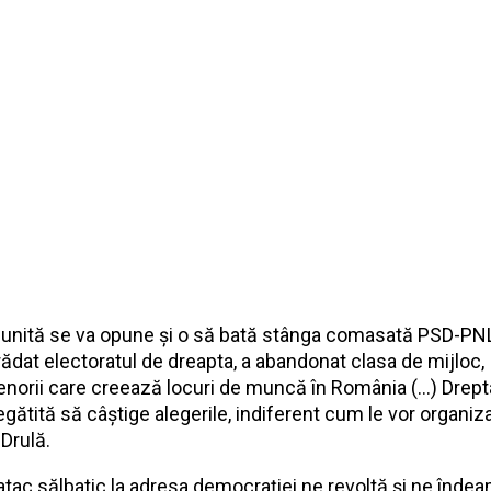
 unită se va opune și o să bată stânga comasată PSD-PNL. 
rădat electoratul de dreapta, a abandonat clasa de mijloc,
enorii care creează locuri de muncă în România (...) Drept
gătită să câștige alegerile, indiferent cum le vor organiza
Drulă.
atac sălbatic la adresa democrației ne revoltă și ne înde