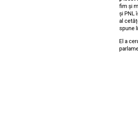
fim și 
și PNL 
al cetăț
spune l
El a ce
parlame