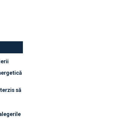
erii
nergetică
terzis să
 alegerile