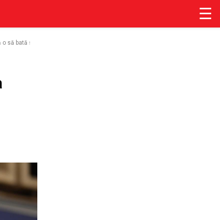
☰
ită o să bată stânga comasată PSD-PNL
a