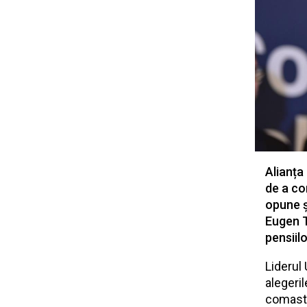
Alianța 
de a co
opune ș
Eugen T
pensiilo
Liderul
alegeri
comast