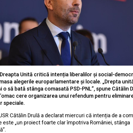
Dreapta Unită critică intenția liberalilor și social-democr
masa alegerile europarlamentare și locale. „Drepta unit
i o să bată stânga comasată PSD-PNL”, spune Cătălin D
omac cere organizarea unui refendum pentru eliminar
r speciale.
 USR Cătălin Drulă a declarat miercuri că intenția de a co
le este „un proiect foarte clar împotriva României, stânga
ă”.