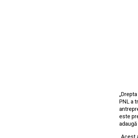
„Drepta
PNL a t
antrepr
este pre
adaugă 
„Acest 