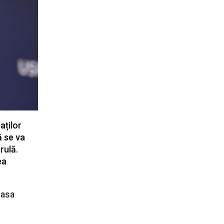
aților
ă se va
rulă.
ea
masa