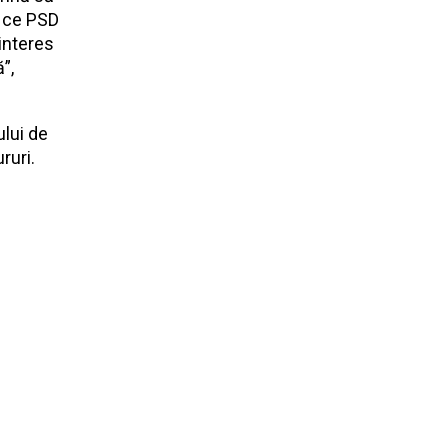
p ce PSD
 interes
”,
ului de
ruri.