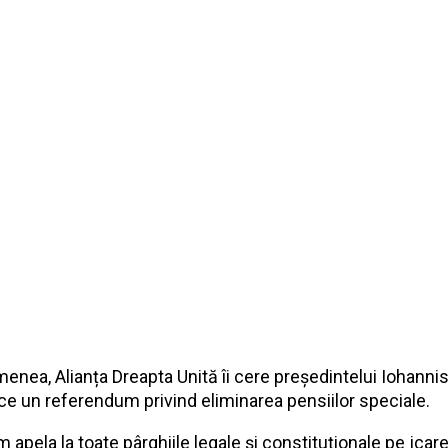
enea, Alianța Dreapta Unită îi cere președintelui Iohanni
e un referendum privind eliminarea pensiilor speciale.
 apela la toate pârghiile legale și constituționale pe jcare