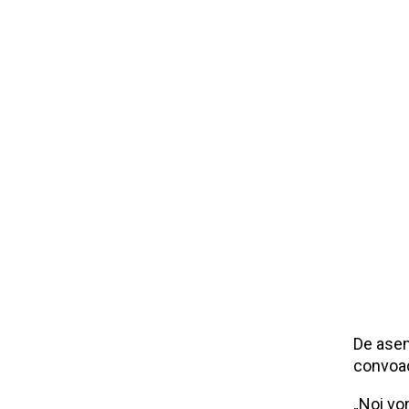
De asem
convoac
„Noi vom