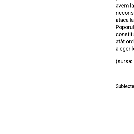
avem la
neconsti
ataca l
Poporul
constit
atât ord
alegeri
(sursa:
Subiecte 