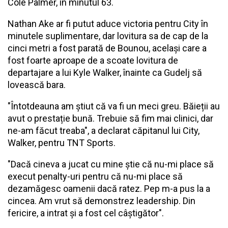
Cole Palmer, în minutul 63.
Nathan Ake ar fi putut aduce victoria pentru City în
minutele suplimentare, dar lovitura sa de cap de la
cinci metri a fost parată de Bounou, același care a
fost foarte aproape de a scoate lovitura de
departajare a lui Kyle Walker, înainte ca Gudelj să
lovească bara.
"Întotdeauna am știut că va fi un meci greu. Băieții au
avut o prestație bună. Trebuie să fim mai clinici, dar
ne-am făcut treaba", a declarat căpitanul lui City,
Walker, pentru TNT Sports.
"Dacă cineva a jucat cu mine știe că nu-mi place să
execut penalty-uri pentru că nu-mi place să
dezamăgesc oamenii dacă ratez. Pep m-a pus la a
cincea. Am vrut să demonstrez leadership. Din
fericire, a intrat și a fost cel câștigător".