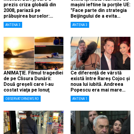
prezis criza globală din
mașini ieftine la porțile UE:
2008, pariază pe
"Face parte din strategia
prăbușirea burselor:
Beijingului de a evita
„Suntem aproape de o
taxele"
ANTENA 3
ANTENA 3
cădere ca în 1987”
ANIMAŢIE. Filmul tragediei
Ce diferență de vârstă
de pe Clisura Dunării:
există între Rareș Cojoc și
Două greşeli care l-au
noua lui iubită. Andreea
costat viaţa pe Ionuţ
Popescu era mai mare
decât el
OBSERVATORNEWS.RO
ANTENA 1