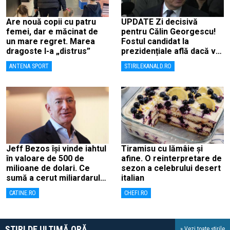
Are nouă copii cu patru
UPDATE Zi decisivă
femei, dar e măcinat de
pentru Călin Georgescu!
un mare regret. Marea
Fostul candidat la
dragoste l-a „distrus”
prezidențiale află dacă va
fi judecat pentru tentativă
ANTENA SPORT
STIRILEKANALD.RO
de lovitură de stat
Jeff Bezos își vinde iahtul
Tiramisu cu lămâie și
în valoare de 500 de
afine. O reinterpretare de
milioane de dolari. Ce
sezon a celebrului desert
sumă a cerut miliardarul
italian
pentru nava sa, Koru
CATINE.RO
CHEFI.RO
ȘTIRI DE ULTIMĂ ORĂ
» Vezi toate știrile