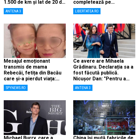
1.500 de km și lat de 20 de
completează pe
km, ca să combată
calculatoarele de la
ANTENA 3
LIBERTATEA.RO
deșertificarea
ghișee
Mesajul emoționant
Ce avere are Mihaela
transmis de mama
Grădinaru. Declarația sa a
Rebecăi, fetița din Bacău
fost făcută publică.
care și-a pierdut viața:
Nicușor Dan: "Pentru a
„Îngerașul meu…”
înlătura orice speculații"
SPYNEWS.RO
ANTENA 3
Michael Burry, care a
China își mută fabricile de