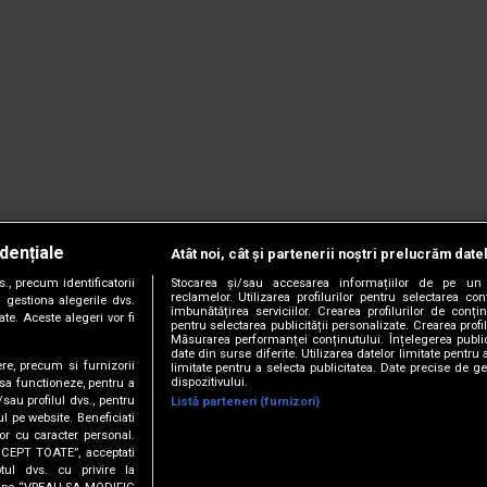
dențiale
Atât noi, cât și partenerii noștri prelucrăm date
, precum identificatorii
Stocarea și/sau accesarea informațiilor de pe un 
reclamelor. Utilizarea profilurilor pentru selectarea con
 gestiona alegerile dvs.
îmbunătățirea serviciilor. Crearea profilurilor de conținu
te. Aceste alegeri vor fi
pentru selectarea publicității personalizate. Crearea profil
Măsurarea performanței conținutului. Înțelegerea public
date din surse diferite. Utilizarea datelor limitate pentru 
ere, precum si furnizorii
limitate pentru a selecta publicitatea. Date precise de ge
dispozitivului.
 sa functioneze, pentru a
/sau profilul dvs., pentru
Listă parteneri (furnizori)
ul pe website. Beneficiati
or cu caracter personal.
CCEPT TOATE”, acceptati
tul dvs. cu privire la