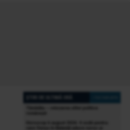
ȘTIRI DE ULTIMĂ ORĂ
» Vezi toate știrile
Tămădău – retezarea elitei politice
românești
Horoscop 6 august 2026: 4 zodii pentru
care Venus în Balanță aduce noroc și