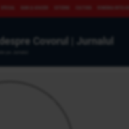
SPECIAL
BANI ŞI AFACERI
EXTERNE
CULTURĂ
ROMÂNIA INTELI
 despre Covorul | Jurnalul
ate pe Jurnalul.