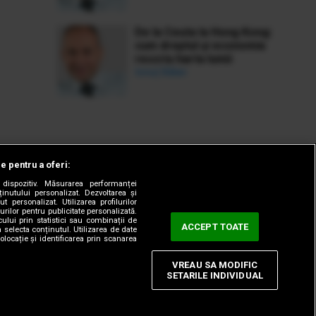
De la Ceuta la Hong Kong:
cum dreptul și economia
rescriu harta lumii
Ionuț Bălan
le pentru a oferi:
dispozitiv. Măsurarea performanței
ținutului personalizat. Dezvoltarea și
t personalizat. Utilizarea profilurilor
urilor pentru publicitate personalizată.
ului prin statistici sau combinații de
ACCEPT TOATE
a selecta conținutul. Utilizarea de date
olocație și identificarea prin scanarea
VREAU SA MODIFIC
SETARILE INDIVIDUAL