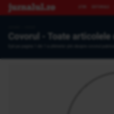
ŞTIRI
EDITORIALE
Jurnalul
›
covorul
Covorul - Toate articolele
Eşti pe pagina 1 din 1 a ultimelor ştiri despre covorul public