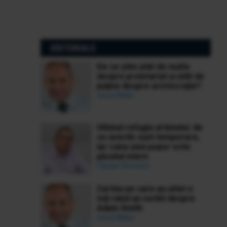
EDITORIALE
De ce știm atât de multe
despre proletariat și atât de
puține despre aristocrație?
Ionuț Bălan
Ultimul refugiu al binelui: de
ce averile sunt temporare,
iar ruina unui popor este
păcatul etern
Ciprian Demeter
Cartea pe care au uitat-o
toți când au vorbit despre
Adam Smith
Ionuț Bălan