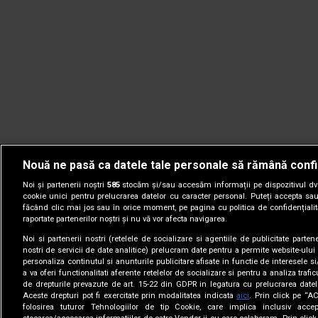
Nouă ne pasă ca datele tale personale să rămână confi
Noi și partenerii noștri
585
stocăm și/sau accesăm informații pe dispozitivul dvs.
cookie unici pentru prelucrarea datelor cu caracter personal. Puteți accepta sau
făcând clic mai jos sau în orice moment, pe pagina cu politica de confidențialita
raportate partenerilor noștri și nu vă vor afecta navigarea.
Noi si partenerii nostri (retelele de socializare si agentiile de publicitate parten
nostri de servicii de date analitice) prelucram date pentru a permite website-ului
personaliza continutul si anunturile publicitare afisate in functie de interesele si
a va oferi functionalitati aferente retelelor de socializare si pentru a analiza trafic
de drepturile prevazute de art. 15-22 din GDPR in legatura cu prelucrarea datel
Aceste drepturi pot fi exercitate prin modalitatea indicata
aici
. Prin click pe “A
folosirea tuturor Tehnologiilor de tip Cookie, care implica inclusiv accep