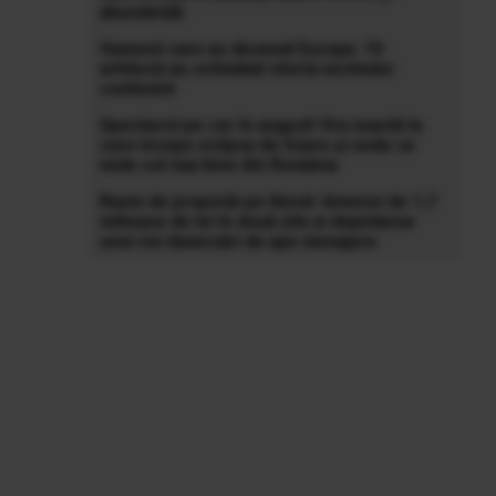
abundență
Oamenii care au desenat Europa: 10
arhitecți au schimbat istoria vechiului
continent
Spectacol pe cer în august! Ora exactă la
care începe eclipsa de Soare și unde se
vede cel mai bine din România
Razie de proporții pe litoral: Amenzi de 1,7
milioane de lei în două zile și depistarea
unei noi deversări de ape menajere