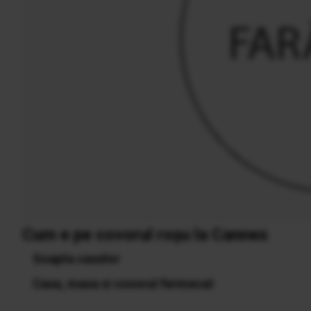
Cum e pe covorul roşu la Cannes
Soapta caselor
Casa, masa si covorul fermecat