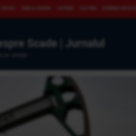
SPECIAL
BANI ŞI AFACERI
EXTERNE
CULTURĂ
ROMÂNIA INTELI
espre Scade | Jurnalul
e pe Jurnalul.