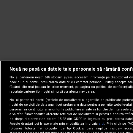
Nouă ne pasă ca datele tale personale să rămână confi
Noi și partenerii noștri
585
stocăm și/sau accesăm informații pe dispozitivul dvs.
cookie unici pentru prelucrarea datelor cu caracter personal. Puteți accepta sau
făcând clic mai jos sau în orice moment, pe pagina cu politica de confidențialita
raportate partenerilor noștri și nu vă vor afecta navigarea.
Noi si partenerii nostri (retelele de socializare si agentiile de publicitate parten
nostri de servicii de date analitice) prelucram date pentru a permite website-ului
personaliza continutul si anunturile publicitare afisate in functie de interesele si
a va oferi functionalitati aferente retelelor de socializare si pentru a analiza trafic
de drepturile prevazute de art. 15-22 din GDPR in legatura cu prelucrarea datel
Aceste drepturi pot fi exercitate prin modalitatea indicata
aici
. Prin click pe “A
folosirea tuturor Tehnologiilor de tip Cookie, care implica inclusiv accep