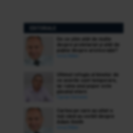
EDITORIALE
De ce știm atât de multe
despre proletariat și atât de
puține despre aristocrație?
Ionuț Bălan
Ultimul refugiu al binelui: de
ce averile sunt temporare,
iar ruina unui popor este
păcatul etern
Ciprian Demeter
Cartea pe care au uitat-o
toți când au vorbit despre
Adam Smith
Ionuț Bălan