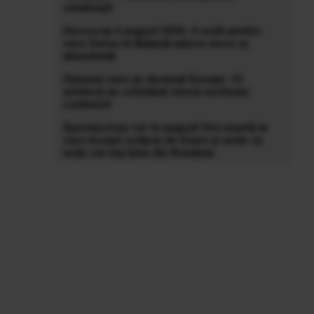
românești
Horoscop 6 august 2026: 4 zodii pentru
care Venus în Balanță aduce noroc și
abundență
Oamenii care au desenat Europa: 10
arhitecți au schimbat istoria vechiului
continent
Spectacol pe cer în august! Ora exactă la
care începe eclipsa de Soare și unde se
vede cel mai bine din România