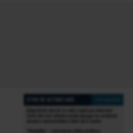
ȘTIRI DE ULTIMĂ ORĂ
» Vezi toate știrile
Algoritmii decid ce văd copiii pe internet.
Unul din trei adolescenți ajunge la conținut
despre automutilare fără să îl caute
Tămădău – retezarea elitei politice