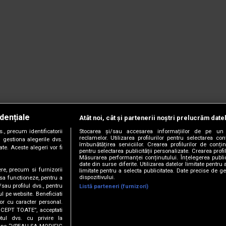
dențiale
Atât noi, cât și partenerii noștri prelucrăm date
, precum identificatorii
Stocarea și/sau accesarea informațiilor de pe un 
reclamelor. Utilizarea profilurilor pentru selectarea con
 gestiona alegerile dvs.
îmbunătățirea serviciilor. Crearea profilurilor de conținu
te. Aceste alegeri vor fi
pentru selectarea publicității personalizate. Crearea profil
Măsurarea performanței conținutului. Înțelegerea public
date din surse diferite. Utilizarea datelor limitate pentru 
ere, precum si furnizorii
limitate pentru a selecta publicitatea. Date precise de ge
dispozitivului.
 sa functioneze, pentru a
/sau profilul dvs., pentru
Listă parteneri (furnizori)
ul pe website. Beneficiati
or cu caracter personal.
CCEPT TOATE”, acceptati
tul dvs. cu privire la