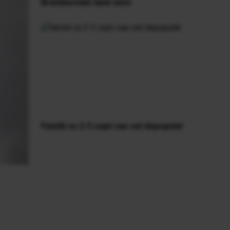
Brambureala taxei auto
Familii cu 2-3 copii sau sat depopulat