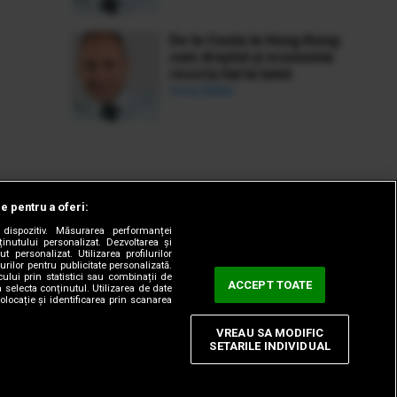
De la Ceuta la Hong Kong:
cum dreptul și economia
rescriu harta lumii
Ionuț Bălan
le pentru a oferi:
dispozitiv. Măsurarea performanței
ținutului personalizat. Dezvoltarea și
t personalizat. Utilizarea profilurilor
urilor pentru publicitate personalizată.
ului prin statistici sau combinații de
ACCEPT TOATE
a selecta conținutul. Utilizarea de date
olocație și identificarea prin scanarea
VREAU SA MODIFIC
SETARILE INDIVIDUAL