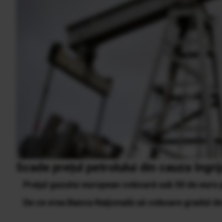
Scade prețul petrolului din cauza îngri
Preţul gazului european coboară sub 50 de euro p
De ce vrea Banca Naţională să coboare gradul d