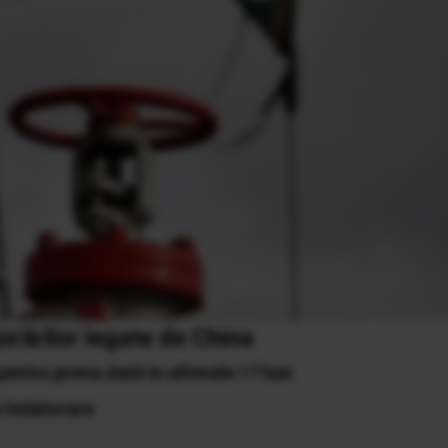
jorărilor legate de China
entru prima dată în ultimele 17 luni
e îndatorare