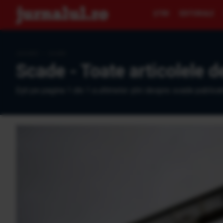
ŞTIRI
EDITORIALE
Jurnalul
›
scade
Scade - Toate articolele d
Eşti pe pagina 1 din 1 a ultimelor ştiri despre scade publicat