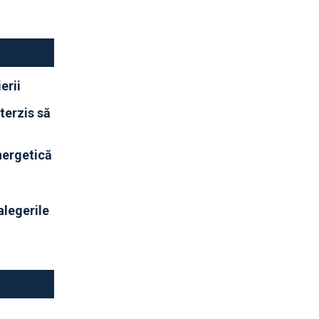
erii
terzis să
nergetică
 alegerile