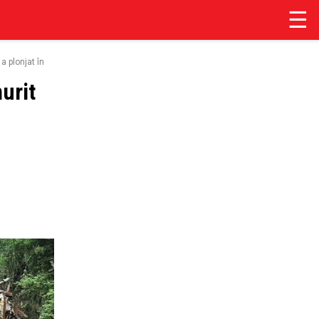
☰
 plonjat într-o râpă
urit