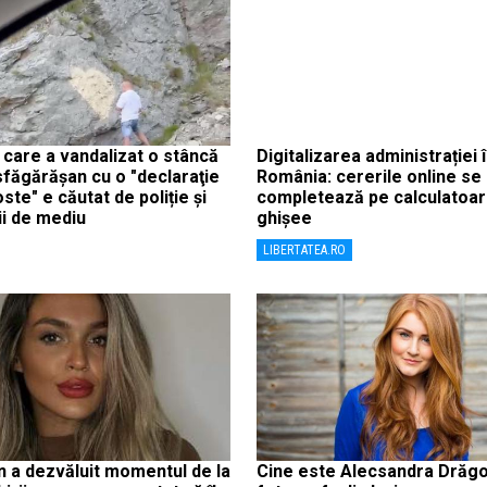
 care a vandalizat o stâncă
Digitalizarea administrației 
făgărășan cu o "declaraţie
România: cererile online se
ste" e căutat de poliție și
completează pe calculatoar
i de mediu
ghișee
LIBERTATEA.RO
an a dezvăluit momentul de la
Cine este Alecsandra Drăgo