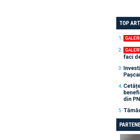
TOP ART
faci d
Invest
Pașcan
Cetățe
benefic
din P
Tămădă
PARTENE