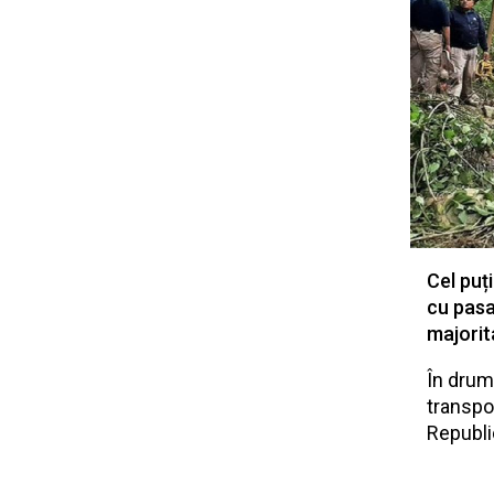
Cel puț
cu pasa
majorit
În drum 
transpor
Republi