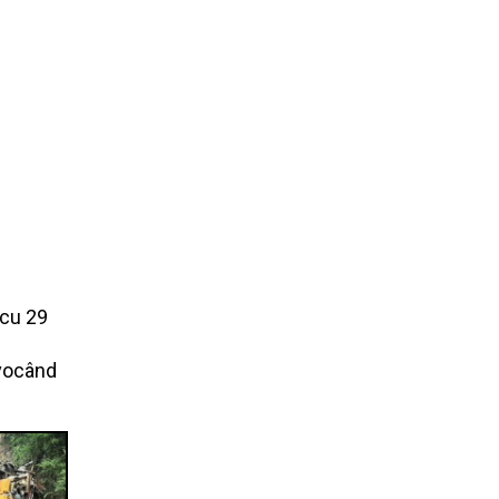
 cu 29
ovocând