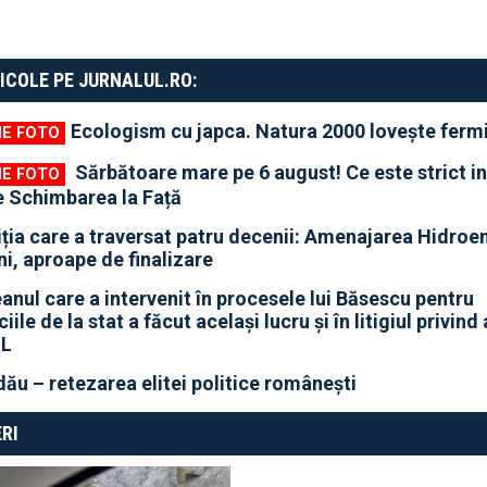
ICOLE PE JURNALUL.RO:
Ecologism cu japca. Natura 2000 lovește fermi
Sărbătoare mare pe 6 august! Ce este strict in
e Schimbarea la Față
iția care a traversat patru decenii: Amenajarea Hidroe
i, aproape de finalizare
anul care a intervenit în procesele lui Băsescu pentru
iile de la stat a făcut același lucru și în litigiul privind
NL
u – retezarea elitei politice românești
RI