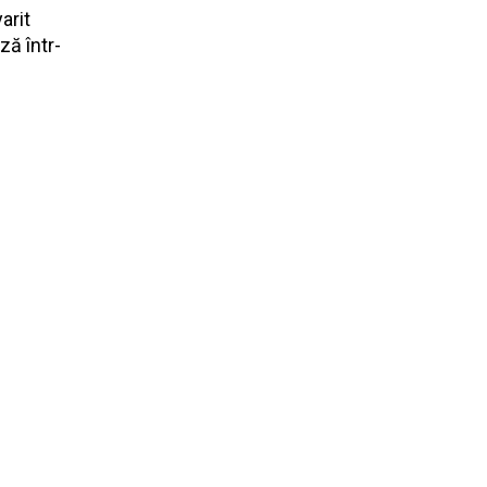
arit
ză într-