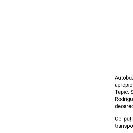
Autobuzu
apropie
Tepic. S
Rodrigue
deoarec
Cel puț
transpor