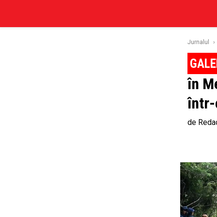
Jurnalul
›
în M
într
de
Redac