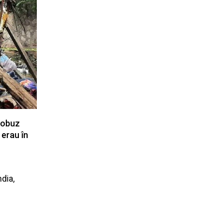
crobuz
 erau în
dia,