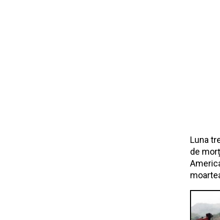
Luna tr
de morți
America
moartea