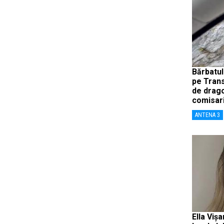
Bărbatul
pe Trans
de drago
comisari
ANTENA 3
Ella Viș