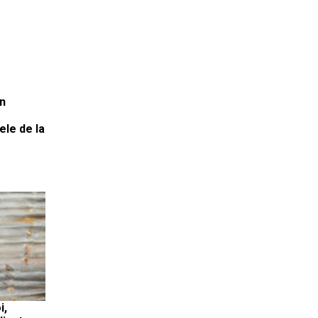
în
ele de la
i,