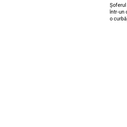
Șoferul 
într-un
o curbă