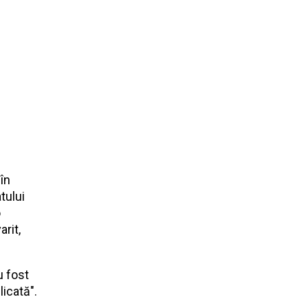
 în
tului
o
arit,
u fost
licată".