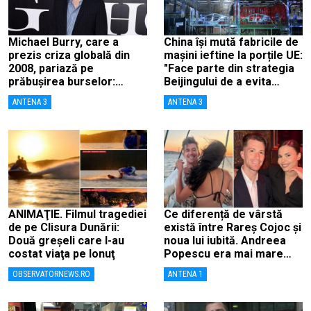
Michael Burry, care a
China își mută fabricile de
prezis criza globală din
mașini ieftine la porțile UE:
2008, pariază pe
"Face parte din strategia
prăbușirea burselor:
Beijingului de a evita
„Suntem aproape de o
taxele"
ANTENA 3
ANTENA 3
cădere ca în 1987”
ANIMAŢIE. Filmul tragediei
Ce diferență de vârstă
de pe Clisura Dunării:
există între Rareș Cojoc și
Două greşeli care l-au
noua lui iubită. Andreea
costat viaţa pe Ionuţ
Popescu era mai mare
decât el
OBSERVATORNEWS.RO
ANTENA 1