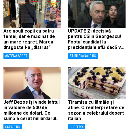
Are nouă copii cu patru
UPDATE Zi decisivă
femei, dar e măcinat de
pentru Călin Georgescu!
un mare regret. Marea
Fostul candidat la
dragoste l-a „distrus”
prezidențiale află dacă va
fi judecat pentru tentativă
ANTENA SPORT
STIRILEKANALD.RO
de lovitură de stat
Jeff Bezos își vinde iahtul
Tiramisu cu lămâie și
în valoare de 500 de
afine. O reinterpretare de
milioane de dolari. Ce
sezon a celebrului desert
sumă a cerut miliardarul
italian
pentru nava sa, Koru
CATINE.RO
CHEFI.RO