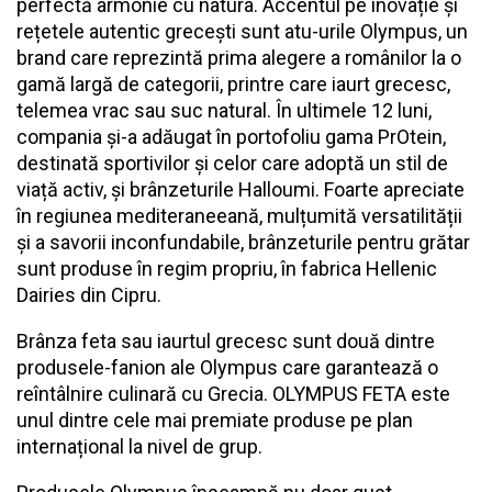
perfectă armonie cu natura. Accentul pe inovație și
rețetele autentic grecești sunt atu-urile Olympus, un
brand care reprezintă prima alegere a românilor la o
gamă largă de categorii, printre care iaurt grecesc,
telemea vrac sau suc natural. În ultimele 12 luni,
compania și-a adăugat în portofoliu gama PrOtein,
destinată sportivilor și celor care adoptă un stil de
viață activ, și brânzeturile Halloumi. Foarte apreciate
în regiunea mediteraneeană, mulțumită versatilității
și a savorii inconfundabile, brânzeturile pentru grătar
sunt produse în regim propriu, în fabrica Hellenic
Dairies din Cipru.
Brânza feta sau iaurtul grecesc sunt două dintre
produsele-fanion ale Olympus care garantează o
reîntâlnire culinară cu Grecia. OLYMPUS FETA este
unul dintre cele mai premiate produse pe plan
internațional la nivel de grup.