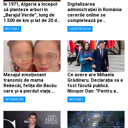
În 1971, Algeria a început
Digitalizarea
să planteze arbori în
administrației în România:
„Barajul Verde”, lung de
cererile online se
1.500 de km și lat de 20 de
completează pe
km, ca să combată
calculatoarele de la
ANTENA 3
LIBERTATEA.RO
deșertificarea
ghișee
Mesajul emoționant
Ce avere are Mihaela
transmis de mama
Grădinaru. Declarația sa a
Rebecăi, fetița din Bacău
fost făcută publică.
care și-a pierdut viața:
Nicușor Dan: "Pentru a
„Îngerașul meu…”
înlătura orice speculații"
SPYNEWS.RO
ANTENA 3