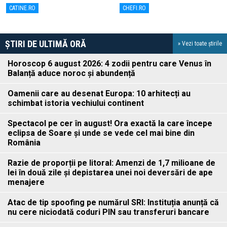
pentru nava sa, Koru
CATINE.RO
CHEFI.RO
ȘTIRI DE ULTIMĂ ORĂ
» Vezi toate știrile
Horoscop 6 august 2026: 4 zodii pentru care Venus în
Balanță aduce noroc și abundență
Oamenii care au desenat Europa: 10 arhitecți au
schimbat istoria vechiului continent
Spectacol pe cer în august! Ora exactă la care începe
eclipsa de Soare și unde se vede cel mai bine din
România
Razie de proporții pe litoral: Amenzi de 1,7 milioane de
lei în două zile și depistarea unei noi deversări de ape
menajere
Atac de tip spoofing pe numărul SRI: Instituția anunță că
nu cere niciodată coduri PIN sau transferuri bancare