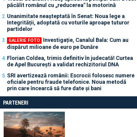
păcălit românul cu „reducerea" la motorină
Unanimitate neașteptată în Senat: Noua lege a
Integrității, adoptată cu voturile aproape tuturor
partidelor
Investigație, Canalul Bala: Cum au
dispărut milioane de euro pe Dunăre
Florian Coldea, trimis definitiv în judecată! Curtea
de Apel București a validat rechizitoriul DNA
SRI avertizează românii: Escrocii folosesc numere
oficiale pentru fraude telefonice. Noua metodă
prin care încearcă să fure date și bani
PARTENERI