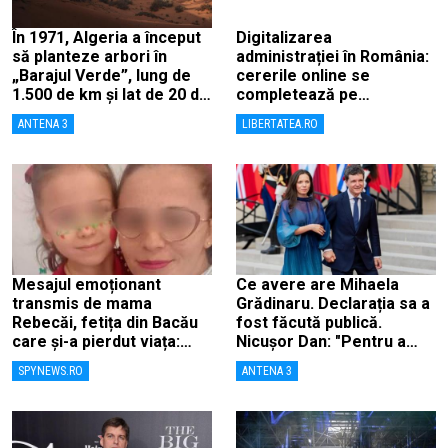
În 1971, Algeria a început
Digitalizarea
să planteze arbori în
administrației în România:
„Barajul Verde”, lung de
cererile online se
1.500 de km și lat de 20 de
completează pe
km, ca să combată
calculatoarele de la
ANTENA 3
LIBERTATEA.RO
deșertificarea
ghișee
Mesajul emoționant
Ce avere are Mihaela
transmis de mama
Grădinaru. Declarația sa a
Rebecăi, fetița din Bacău
fost făcută publică.
care și-a pierdut viața:
Nicușor Dan: "Pentru a
„Îngerașul meu…”
înlătura orice speculații"
SPYNEWS.RO
ANTENA 3