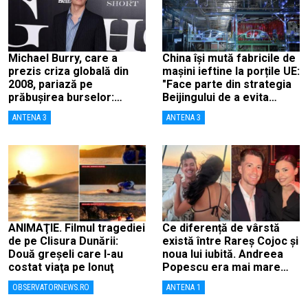
Michael Burry, care a
China își mută fabricile de
prezis criza globală din
mașini ieftine la porțile UE:
2008, pariază pe
"Face parte din strategia
prăbușirea burselor:
Beijingului de a evita
„Suntem aproape de o
taxele"
ANTENA 3
ANTENA 3
cădere ca în 1987”
ANIMAŢIE. Filmul tragediei
Ce diferență de vârstă
de pe Clisura Dunării:
există între Rareș Cojoc și
Două greşeli care l-au
noua lui iubită. Andreea
costat viaţa pe Ionuţ
Popescu era mai mare
decât el
OBSERVATORNEWS.RO
ANTENA 1