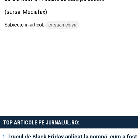
(sursa:
Mediafax
)
Subiecte în articol:
cristian chivu
TOP ARTICOLE PE JURNALUL.RO:
Trucul de Black Friday aplicat la pompă: cum a fost