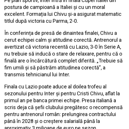
Pe plan sportiv, Inter intră în finala Cupei Italiei din
postura de campioană a Italiei și cu un moral
excelent. Formația lui Chivu și-a asigurat matematic
titlul după victoria cu Parma, 2-0.
În conferința de presă de dinaintea finalei, Chivu a
cerut echipei calm și atitudine corectă. Antrenorul a
avertizat că victoria recentă cu Lazio, 3-0 în Serie A,
nu trebuie să inducă o stare de relaxare, pentru că o
finală are o încărcătură complet diferită. „Trebuie să
fim umili și să păstrăm atitudinea corectă”, a
transmis tehnicianul lui Inter.
Finala cu Lazio poate aduce al doilea trofeu al
sezonului pentru Inter și pentru Cristi Chivu, aflat la
primul an pe banca primei echipe. Presa italiană a
scris deja că șefii clubului pregătesc o recompensă
pentru antrenorul român: prelungirea contractului
până în 2028 și o creștere salarială până la
aproximativ 3 milioane de euro pe sezon.