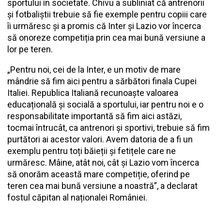
sportului în societate. Chivu a subliniat că antrenorii
și fotbaliștii trebuie să fie exemple pentru copiii care
îi urmăresc și a promis că Inter și Lazio vor încerca
să onoreze competiția prin cea mai bună versiune a
lor pe teren.
„Pentru noi, cei de la Inter, e un motiv de mare
mândrie să fim aici pentru a sărbători finala Cupei
Italiei. Republica Italiană recunoaște valoarea
educațională și socială a sportului, iar pentru noi e o
responsabilitate importantă să fim aici astăzi,
tocmai întrucât, ca antrenori și sportivi, trebuie să fim
purtători ai acestor valori. Avem datoria de a fi un
exemplu pentru toți băieții și fetițele care ne
urmăresc. Mâine, atât noi, cât și Lazio vom încerca
să onorăm această mare competiție, oferind pe
teren cea mai bună versiune a noastră”, a declarat
fostul căpitan al naționalei României.