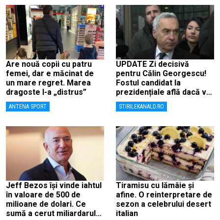
Are nouă copii cu patru
UPDATE Zi decisivă
femei, dar e măcinat de
pentru Călin Georgescu!
un mare regret. Marea
Fostul candidat la
dragoste l-a „distrus”
prezidențiale află dacă va
fi judecat pentru tentativă
ANTENA SPORT
STIRILEKANALD.RO
de lovitură de stat
Jeff Bezos își vinde iahtul
Tiramisu cu lămâie și
în valoare de 500 de
afine. O reinterpretare de
milioane de dolari. Ce
sezon a celebrului desert
sumă a cerut miliardarul
italian