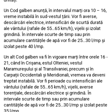
Un Cod galben anunță, în intervalul marți ora 10 – 16,
vreme instabilă în sud-vestul țării. Vor fi averse,
descărcări electrice, intensificări de scurtă durată
ale vântului (rafale de 55...65 km/h), vijelii și izolat
grindină. În intervale scurte de timp sau prin
acumulare cantitățile de apă vor fi de 25...30 l/mp și
izolat peste 40 l/mp.
Un alt Cod galben va fi în vigoare marți între orele 16 -
21, când în Crișana, estul Olteniei, vestul
Maramureșului și al Transilvaniei, precum și în
Carpații Occidentali și Meridionali, vremea va deveni
treptat instabilă. Vor fi perioade cu intensificări ale
vântului (rafale de 55...65 km/h), vijelii, averse
torențiale, descărcări electrice și grindină. În
intervale scurte de timp sau prin acumulare
cantitățile de apă vor fi de 25...30 l/mp și izolat peste
35 l/mp.