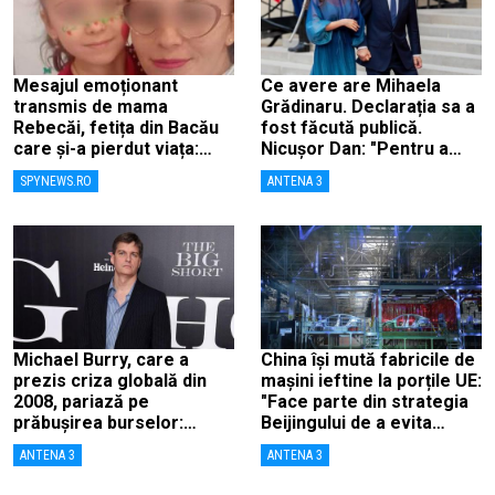
Mesajul emoționant
Ce avere are Mihaela
transmis de mama
Grădinaru. Declarația sa a
Rebecăi, fetița din Bacău
fost făcută publică.
care și-a pierdut viața:
Nicușor Dan: "Pentru a
„Îngerașul meu…”
înlătura orice speculații"
SPYNEWS.RO
ANTENA 3
Michael Burry, care a
China își mută fabricile de
prezis criza globală din
mașini ieftine la porțile UE:
2008, pariază pe
"Face parte din strategia
prăbușirea burselor:
Beijingului de a evita
„Suntem aproape de o
taxele"
ANTENA 3
ANTENA 3
cădere ca în 1987”