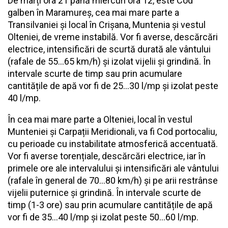
De marți ora 21 până miercuri ora 12, este Cod
galben în Maramureș, cea mai mare parte a
Transilvaniei și local în Crișana, Muntenia și vestul
Olteniei, de vreme instabilă. Vor fi averse, descărcări
electrice, intensificări de scurtă durată ale vântului
(rafale de 55...65 km/h) și izolat vijelii și grindină. În
intervale scurte de timp sau prin acumulare
cantitățile de apă vor fi de 25...30 l/mp și izolat peste
40 l/mp.
În cea mai mare parte a Olteniei, local în vestul
Munteniei și Carpații Meridionali, va fi Cod portocaliu,
cu perioade cu instabilitate atmosferică accentuată.
Vor fi averse torențiale, descărcări electrice, iar în
primele ore ale intervalului și intensificări ale vântului
(rafale în general de 70...80 km/h) și pe arii restrânse
vijelii puternice și grindină. În intervale scurte de
timp (1-3 ore) sau prin acumulare cantitățile de apă
vor fi de 35...40 l/mp și izolat peste 50...60 l/mp.