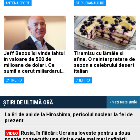
ANTENA SPORT
STIRILEKANALD.RO
de lovitură de stat
Jeff Bezos își vinde iahtul
Tiramisu cu lămâie și
în valoare de 500 de
afine. O reinterpretare de
milioane de dolari. Ce
sezon a celebrului desert
sumă a cerut miliardarul
italian
pentru nava sa, Koru
CATINE.RO
CHEFI.RO
ȘTIRI DE ULTIMĂ ORĂ
» Vezi toate știrile
La 81 de ani de la Hiroshima, pericolul nuclear la fel de
prezent
Rusia, în flăcări: Ucraina lovește pentru a doua
noapte consecutiv una dintre cele mai mari rafinării