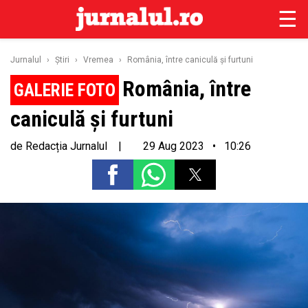
☰
Jurnalul
›
Ştiri
›
Vremea
›
România, între caniculă și furtuni
România, între
caniculă și furtuni
de
Redacția Jurnalul
|
29 Aug 2023 • 10:26