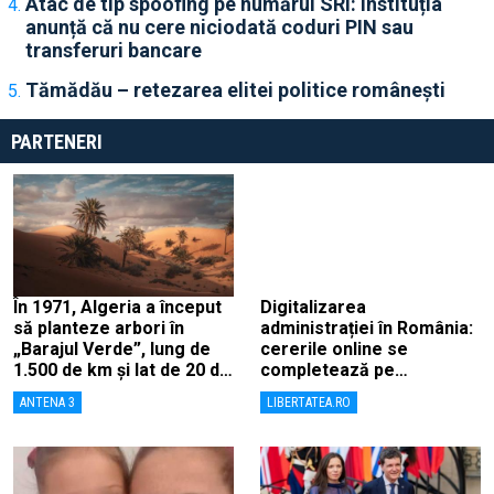
Atac de tip spoofing pe numărul SRI: Instituția
anunță că nu cere niciodată coduri PIN sau
transferuri bancare
Tămădău – retezarea elitei politice românești
PARTENERI
În 1971, Algeria a început
Digitalizarea
să planteze arbori în
administrației în România:
„Barajul Verde”, lung de
cererile online se
1.500 de km și lat de 20 de
completează pe
km, ca să combată
calculatoarele de la
ANTENA 3
LIBERTATEA.RO
deșertificarea
ghișee