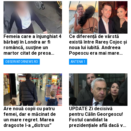
Femeia care a înjunghiat 4
Ce diferență de vârstă
bărbați în Londra ar fi
există între Rareș Cojoc și
româncă, susţine un
noua lui iubită. Andreea
martor citat de presa
Popescu era mai mare
britanică
decât el
OBSERVATORNEWS.RO
ANTENA 1
Are nouă copii cu patru
UPDATE Zi decisivă
femei, dar e măcinat de
pentru Călin Georgescu!
un mare regret. Marea
Fostul candidat la
dragoste l-a „distrus”
prezidențiale află dacă va
fi judecat pentru tentativă