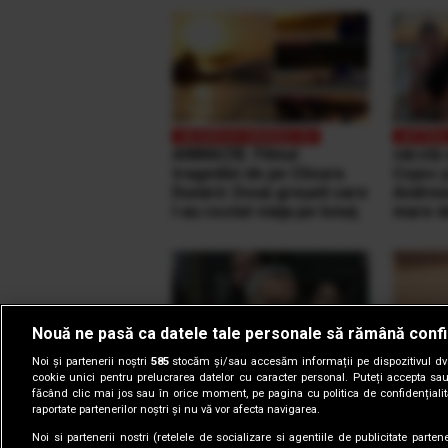
ANIMAŢIE. Filmul
vârstă 
tragediei de pe Clisura
Cojoc ș
Dunării: Două greşeli care
Andree
l-au costat viaţa pe Ionuţ
mare d
Nouă ne pasă ca datele tale personale să rămână confi
Noi și partenerii noștri
585
stocăm și/sau accesăm informații pe dispozitivul dvs.
UPDATE
cookie unici pentru prelucrarea datelor cu caracter personal. Puteți accepta sau
Zi decisivă pentru Călin
vinde i
făcând clic mai jos sau în orice moment, pe pagina cu politica de confidențialita
raportate partenerilor noștri și nu vă vor afecta navigarea.
Georgescu! Fostul
500 de 
candidat la prezidențiale
Ce sum
Noi si partenerii nostri (retelele de socializare si agentiile de publicitate parten