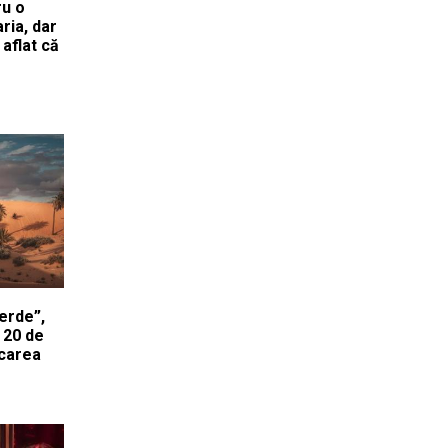
ru o
aria, dar
 aflat că
Verde”,
e 20 de
icarea