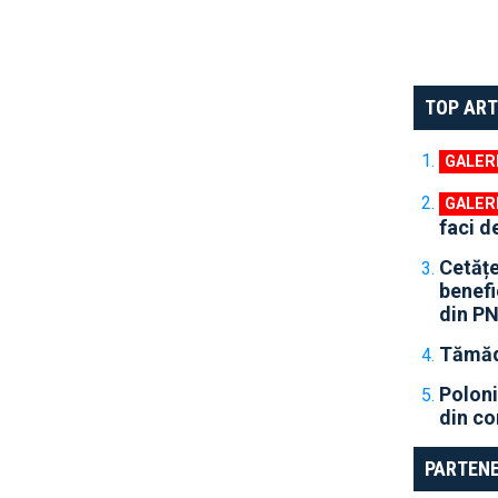
TOP ART
faci d
Cetățe
benefic
din P
Tămădă
Poloni
din co
PARTENE