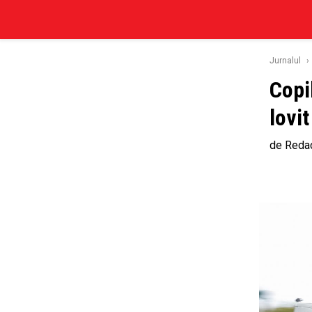
Jurnalul
›
Copi
lovit
de
Redac