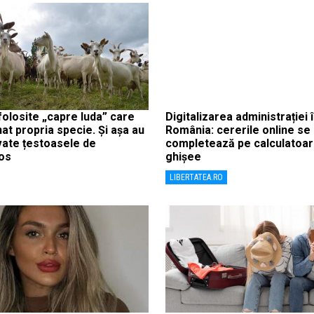
folosite „capre Iuda” care
Digitalizarea administrației 
nat propria specie. Și așa au
România: cererile online se
vate țestoasele de
completează pe calculatoar
os
ghișee
LIBERTATEA.RO