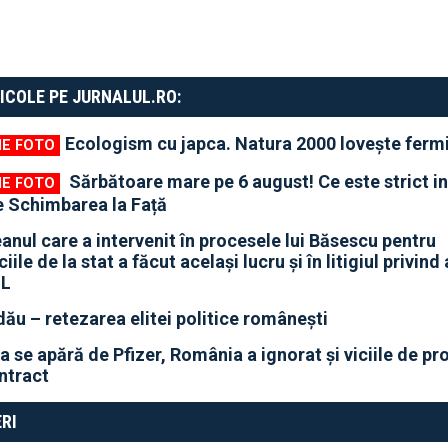
ICOLE PE JURNALUL.RO:
Ecologism cu japca. Natura 2000 lovește fermi
Sărbătoare mare pe 6 august! Ce este strict in
e Schimbarea la Față
anul care a intervenit în procesele lui Băsescu pentru
iile de la stat a făcut același lucru și în litigiul privind
NL
u – retezarea elitei politice românești
a se apără de Pfizer, România a ignorat și viciile de p
ntract
RI