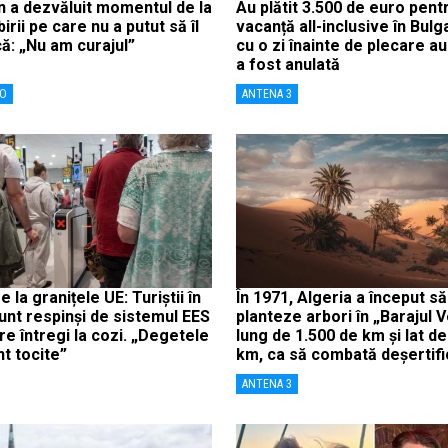
an a dezvăluit momentul de la
Au plătit 3.500 de euro pent
birii pe care nu a putut să îl
vacanță all-inclusive în Bulg
ă: „Nu am curajul”
cu o zi înainte de plecare au
a fost anulată
RO
ANTENA 3
 la granițele UE: Turiștii în
În 1971, Algeria a început să
unt respinși de sistemul EES
planteze arbori în „Barajul 
ore întregi la cozi. „Degetele
lung de 1.500 de km și lat d
t tocite”
km, ca să combată deșertif
ANTENA 3