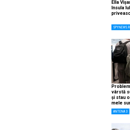
Ella Viș
Insula Iu
priveasc
SPYNEWS.
Probleme
vârstă s
și stau 
mele sun
ANTENA 3