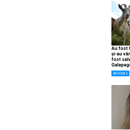
Au fost 
și-au vâ
fost sal
Galapag
ANTENA 3