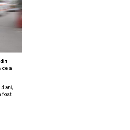
 din
ă ce a
4 ani,
a fost