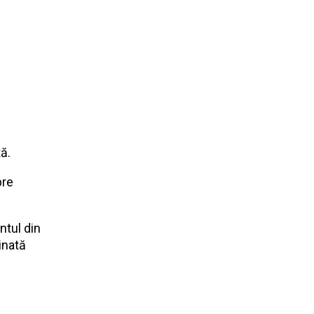
ă.
pre
ntul din
inată