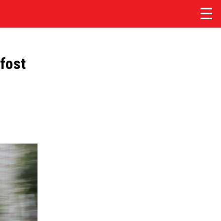
☰
 fost