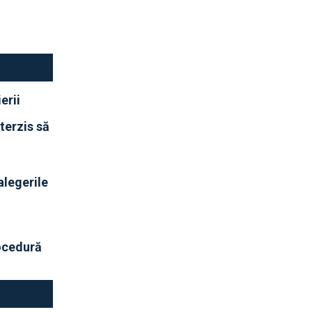
erii
terzis să
 alegerile
rocedură