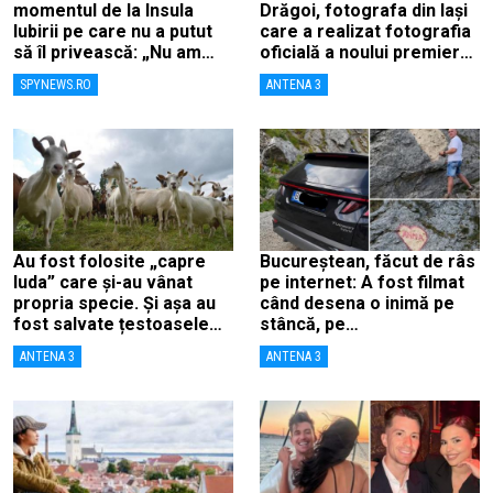
momentul de la Insula
Drăgoi, fotografa din Iași
Iubirii pe care nu a putut
care a realizat fotografia
să îl privească: „Nu am
oficială a noului premier
curajul”
britanic, Andy Burnham
SPYNEWS.RO
ANTENA 3
Au fost folosite „capre
Bucureștean, făcut de râs
Iuda” care și-au vânat
pe internet: A fost filmat
propria specie. Și așa au
când desena o inimă pe
fost salvate țestoasele
stâncă, pe
de Galapagos
Transfăgărășan: „Anna,
ANTENA 3
ANTENA 3
ține-ți prostul acasă”