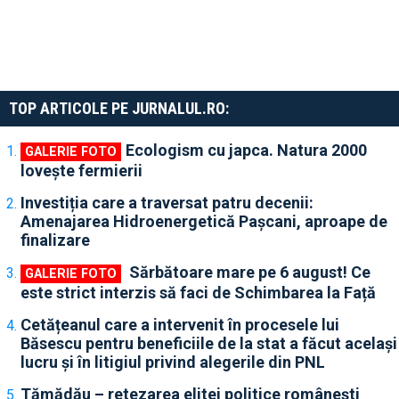
TOP ARTICOLE PE JURNALUL.RO:
Ecologism cu japca. Natura 2000
lovește fermierii
Investiția care a traversat patru decenii:
Amenajarea Hidroenergetică Pașcani, aproape de
finalizare
Sărbătoare mare pe 6 august! Ce
este strict interzis să faci de Schimbarea la Față
Cetățeanul care a intervenit în procesele lui
Băsescu pentru beneficiile de la stat a făcut același
lucru și în litigiul privind alegerile din PNL
Tămădău – retezarea elitei politice românești