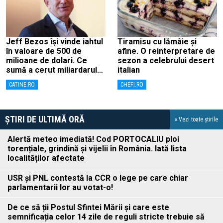
Jeff Bezos își vinde iahtul
Tiramisu cu lămâie și
în valoare de 500 de
afine. O reinterpretare de
milioane de dolari. Ce
sezon a celebrului desert
sumă a cerut miliardarul
italian
pentru nava sa, Koru
CATINE.RO
CHEFI.RO
ȘTIRI DE ULTIMĂ ORĂ
» Vezi toate știrile
Alertă meteo imediată! Cod PORTOCALIU ploi
torențiale, grindină și vijelii în România. Iată lista
localităților afectate
USR și PNL contestă la CCR o lege pe care chiar
parlamentarii lor au votat-o!
De ce să ții Postul Sfintei Mării și care este
semnificația celor 14 zile de reguli stricte trebuie să