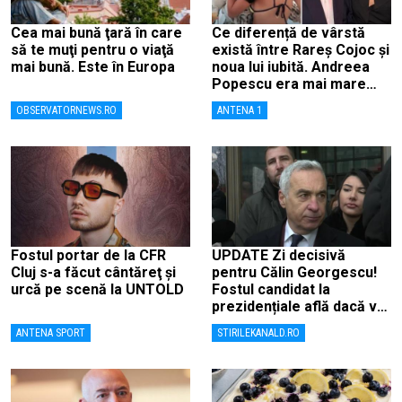
Cea mai bună ţară în care
Ce diferență de vârstă
să te muţi pentru o viaţă
există între Rareș Cojoc și
mai bună. Este în Europa
noua lui iubită. Andreea
Popescu era mai mare
decât el
OBSERVATORNEWS.RO
ANTENA 1
Fostul portar de la CFR
UPDATE Zi decisivă
Cluj s-a făcut cântăreţ şi
pentru Călin Georgescu!
urcă pe scenă la UNTOLD
Fostul candidat la
prezidențiale află dacă va
fi judecat pentru tentativă
ANTENA SPORT
STIRILEKANALD.RO
de lovitură de stat