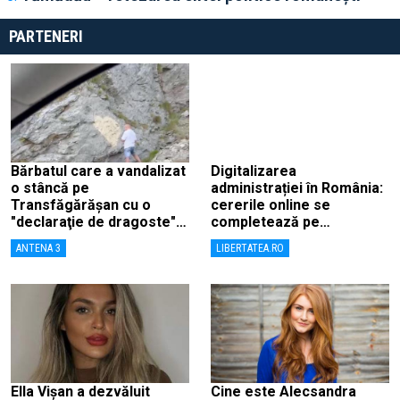
PARTENERI
Bărbatul care a vandalizat
Digitalizarea
o stâncă pe
administrației în România:
Transfăgărășan cu o
cererile online se
"declaraţie de dragoste" e
completează pe
căutat de poliție și
calculatoarele de la
ANTENA 3
LIBERTATEA.RO
comisarii de mediu
ghișee
Ella Vișan a dezvăluit
Cine este Alecsandra