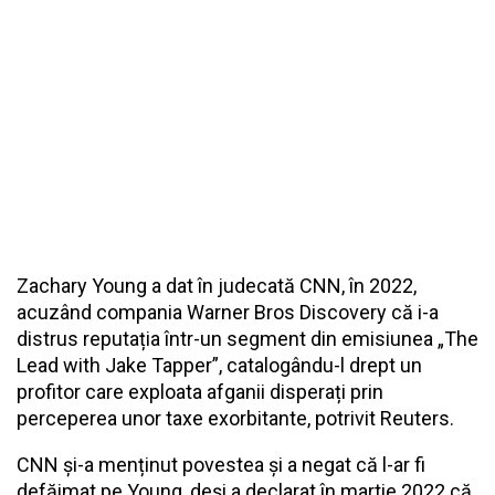
Zachary Young a dat în judecată CNN, în 2022,
acuzând compania Warner Bros Discovery că i-a
distrus reputația într-un segment din emisiunea „The
Lead with Jake Tapper”, catalogându-l drept un
profitor care exploata afganii disperați prin
perceperea unor taxe exorbitante, potrivit Reuters.
CNN și-a menținut povestea și a negat că l-ar fi
defăimat pe Young, deși a declarat în martie 2022 că