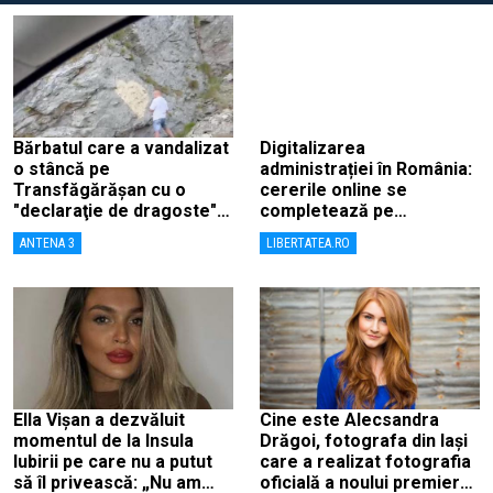
Bărbatul care a vandalizat
Digitalizarea
o stâncă pe
administrației în România:
Transfăgărășan cu o
cererile online se
"declaraţie de dragoste" e
completează pe
căutat de poliție și
calculatoarele de la
ANTENA 3
LIBERTATEA.RO
comisarii de mediu
ghișee
Ella Vișan a dezvăluit
Cine este Alecsandra
momentul de la Insula
Drăgoi, fotografa din Iași
Iubirii pe care nu a putut
care a realizat fotografia
să îl privească: „Nu am
oficială a noului premier