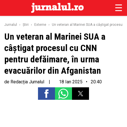
☰
Jurnalul
›
Ştiri
›
Externe
›
Un veteran al Marinei SUA a câștigat procesul c
Un veteran al Marinei SUA a
câștigat procesul cu CNN
pentru defăimare, în urma
evacuărilor din Afganistan
de
Redacția Jurnalul
|
18 Ian 2025 • 20:40