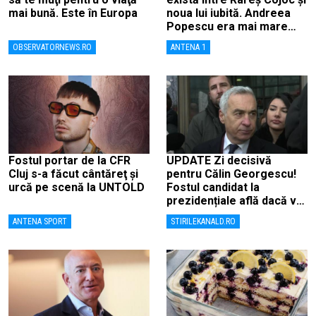
mai bună. Este în Europa
noua lui iubită. Andreea
Popescu era mai mare
decât el
OBSERVATORNEWS.RO
ANTENA 1
Fostul portar de la CFR
UPDATE Zi decisivă
Cluj s-a făcut cântăreţ şi
pentru Călin Georgescu!
urcă pe scenă la UNTOLD
Fostul candidat la
prezidențiale află dacă va
fi judecat pentru tentativă
ANTENA SPORT
STIRILEKANALD.RO
de lovitură de stat