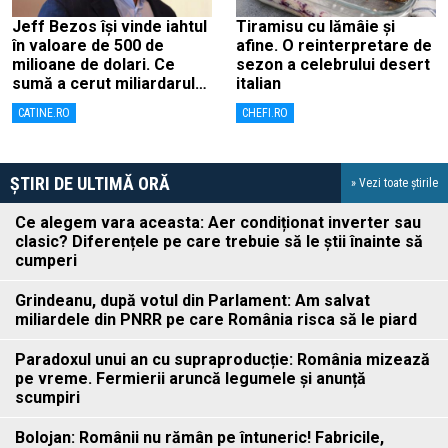
Jeff Bezos își vinde iahtul
Tiramisu cu lămâie și
în valoare de 500 de
afine. O reinterpretare de
milioane de dolari. Ce
sezon a celebrului desert
sumă a cerut miliardarul
italian
pentru nava sa, Koru
CATINE.RO
CHEFI.RO
ȘTIRI DE ULTIMĂ ORĂ
» Vezi toate știrile
Ce alegem vara aceasta: Aer condiționat inverter sau
clasic? Diferențele pe care trebuie să le știi înainte să
cumperi
Grindeanu, după votul din Parlament: Am salvat
miliardele din PNRR pe care România risca să le piard
Paradoxul unui an cu supraproducție: România mizează
pe vreme. Fermierii aruncă legumele și anunță
scumpiri
Bolojan: Românii nu rămân pe întuneric! Fabricile,