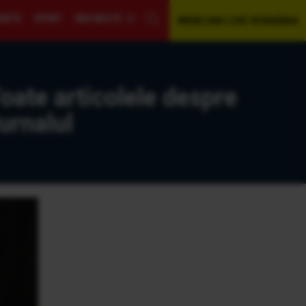
GENTĂ
SPORT
MAI MULTE
WEBCAM LIVE ROMÂNIA
te articolele despre
rnalul