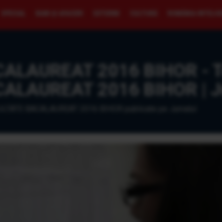
SPECIAL
BANI ŞI AFACERI
EXTERNE
CULTURĂ
ROMÂNIA INTELI
LAUREAT 2016 BIHOR - Toa
ALAUREAT 2016 BIHOR | Ju
REZULTATE BACALAUREAT 2016 BIHOR publicate pe Jurnalul.