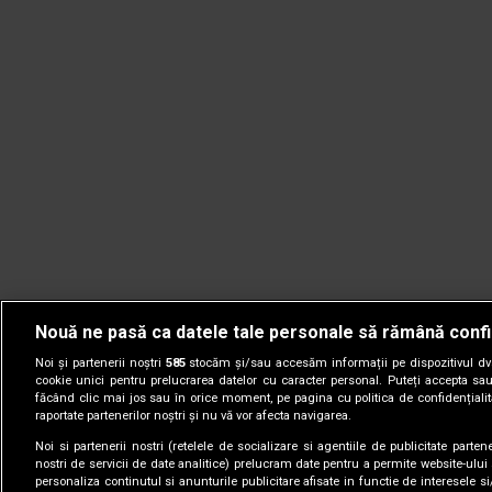
Nouă ne pasă ca datele tale personale să rămână confi
Noi și partenerii noștri
585
stocăm și/sau accesăm informații pe dispozitivul dvs.
cookie unici pentru prelucrarea datelor cu caracter personal. Puteți accepta sau
făcând clic mai jos sau în orice moment, pe pagina cu politica de confidențialita
raportate partenerilor noștri și nu vă vor afecta navigarea.
Noi si partenerii nostri (retelele de socializare si agentiile de publicitate parten
nostri de servicii de date analitice) prelucram date pentru a permite website-ului
personaliza continutul si anunturile publicitare afisate in functie de interesele si