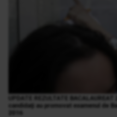
UPDATE REZULTATE BACALAUREAT 201
candidaţi au promovat examenul de Bac
2016