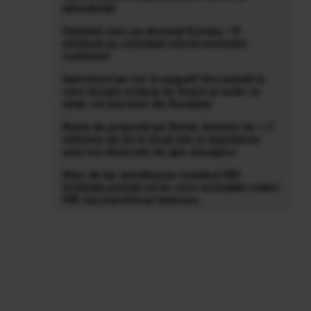
abundență
Oamenii care au desenat Europa: 10
arhitecți au schimbat istoria vechiului
continent
Spectacol pe cer în august! Ora exactă la
care începe eclipsa de Soare și unde se
vede cel mai bine din România
Razie de proporții pe litoral: Amenzi de 1,7
milioane de lei în două zile și depistarea
unei noi deversări de ape menajere
Atac de tip spoofing pe numărul SRI:
Instituția anunță că nu cere niciodată coduri
PIN sau transferuri bancare