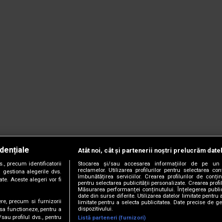
dențiale
Atât noi, cât și partenerii noștri prelucrăm date
, precum identificatorii
Stocarea și/sau accesarea informațiilor de pe un 
reclamelor. Utilizarea profilurilor pentru selectarea con
 gestiona alegerile dvs.
îmbunătățirea serviciilor. Crearea profilurilor de conținu
te. Aceste alegeri vor fi
pentru selectarea publicității personalizate. Crearea profil
Măsurarea performanței conținutului. Înțelegerea public
date din surse diferite. Utilizarea datelor limitate pentru 
ere, precum si furnizorii
limitate pentru a selecta publicitatea. Date precise de ge
dispozitivului.
 sa functioneze, pentru a
/sau profilul dvs., pentru
Listă parteneri (furnizori)