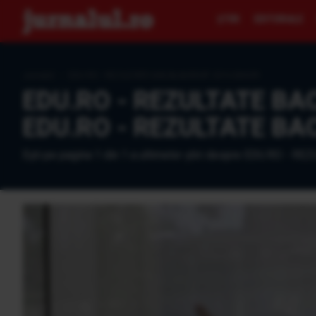
ŞTIRI
EDITORIALE
Jurnalul
›
EDU.RO - REZULTATE BACALAUREAT 2016 BIHOR
EDU.RO - REZULTATE BACA
EDU.RO - REZULTATE BAC
Eşti pe pagina 1 din 1 a ultimelor ştiri despre EDU.RO - 