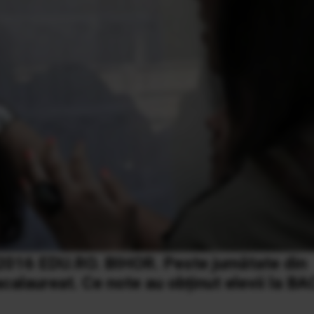
6 EDU.RO. BIHOR. Peste jumătate din
alaureat. Ce note au obținut elevii la BA