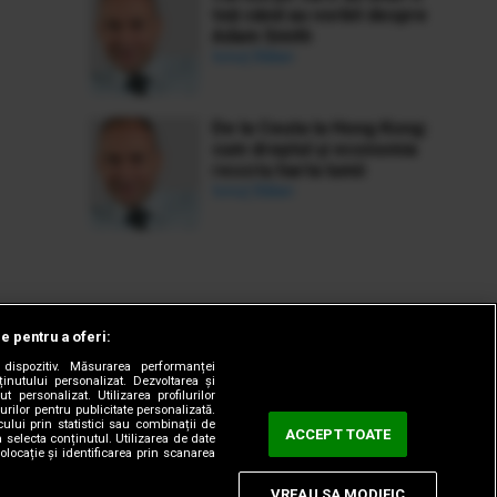
toți când au vorbit despre
Adam Smith
Ionuț Bălan
De la Ceuta la Hong Kong:
cum dreptul și economia
rescriu harta lumii
Ionuț Bălan
le pentru a oferi:
dispozitiv. Măsurarea performanței
ținutului personalizat. Dezvoltarea și
t personalizat. Utilizarea profilurilor
urilor pentru publicitate personalizată.
ului prin statistici sau combinații de
ACCEPT TOATE
a selecta conținutul. Utilizarea de date
olocație și identificarea prin scanarea
VREAU SA MODIFIC