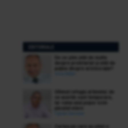
EDITORIALE
De ce știm atât de multe
despre proletariat și atât de
puține despre aristocrație?
Ionuț Bălan
Ultimul refugiu al binelui: de
ce averile sunt temporare,
iar ruina unui popor este
păcatul etern
Ciprian Demeter
Cartea pe care au uitat-o