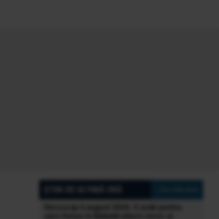
ȘTIRI DE ULTIMĂ ORĂ
» Vezi toate știrile
Horoscop 6 august 2026: 4 zodii pentru
care Venus în Balanță aduce noroc și