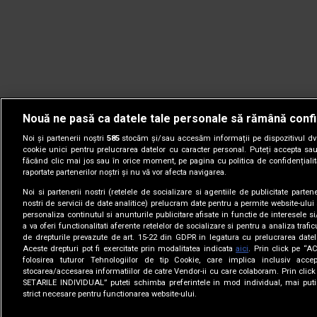
Nouă ne pasă ca datele tale personale să rămână confi
Noi și partenerii noștri
585
stocăm și/sau accesăm informații pe dispozitivul dvs.
cookie unici pentru prelucrarea datelor cu caracter personal. Puteți accepta sau
făcând clic mai jos sau în orice moment, pe pagina cu politica de confidențialita
raportate partenerilor noștri și nu vă vor afecta navigarea.
Noi si partenerii nostri (retelele de socializare si agentiile de publicitate parten
nostri de servicii de date analitice) prelucram date pentru a permite website-ului
personaliza continutul si anunturile publicitare afisate in functie de interesele si
a va oferi functionalitati aferente retelelor de socializare si pentru a analiza trafic
de drepturile prevazute de art. 15-22 din GDPR in legatura cu prelucrarea datel
Aceste drepturi pot fi exercitate prin modalitatea indicata
aici
. Prin click pe “A
folosirea tuturor Tehnologiilor de tip Cookie, care implica inclusiv accep
stocarea/accesarea informatiilor de catre Vendor-ii cu care colaboram. Prin cl
© 2005-2026 jurnalul.ro. Toate drepturile rezervate.
Date comp
SETARILE INDIVIDUAL” puteti schimba preferintele in mod individual, mai puti
strict necesare pentru functionarea website-ului.