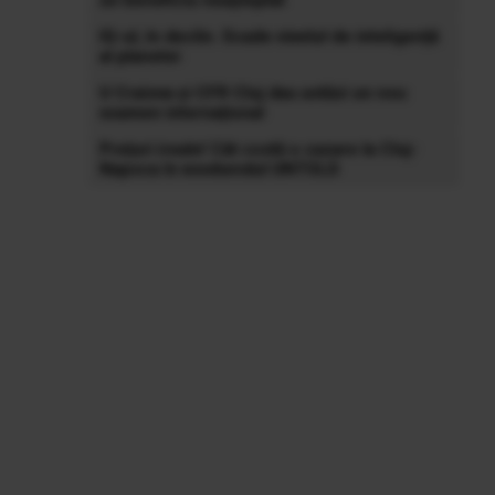
IQ-ul, în declin. Scade nivelul de inteligență
al planetei
U Craiova și CFR Cluj dau astăzi un nou
examen internațional
Prețuri ireale! Cât costă o cazare la Cluj-
Napoca în weekendul UNTOLD