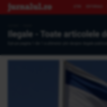
ŞTIRI
EDITORIALE
Jurnalul
›
ilegale
Ilegale - Toate articolele 
Eşti pe pagina 1 din 1 a ultimelor ştiri despre ilegale publica