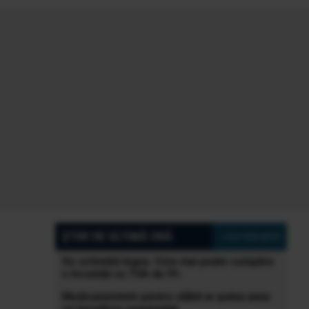
ȘTIRI DE ULTIMĂ ORĂ
» Vezi toate știrile
Se schimbă legea. Cine mai poate cumpăra
o locuință cu TVA de 9%
Medicamentele pentru slăbit ar putea avea
un beneficiu neașteptat