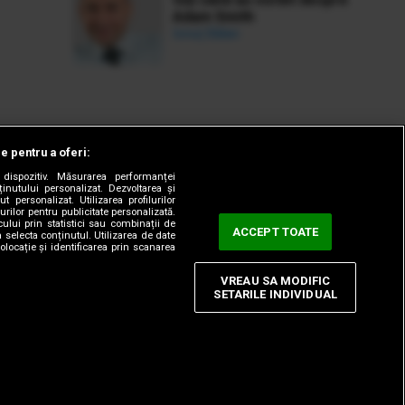
Adam Smith
Ionuț Bălan
le pentru a oferi:
dispozitiv. Măsurarea performanței
ținutului personalizat. Dezvoltarea și
t personalizat. Utilizarea profilurilor
urilor pentru publicitate personalizată.
ului prin statistici sau combinații de
ACCEPT TOATE
a selecta conținutul. Utilizarea de date
olocație și identificarea prin scanarea
VREAU SA MODIFIC
SETARILE INDIVIDUAL