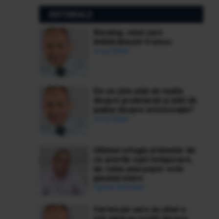
EDITORIALE
Riesling, vinul care
îmbătrânește frumos
Ionuț Bălan
De ce știm atât de multe
despre proletariat și atât de
puține despre aristocrație?
Ionuț Bălan
Ultimul refugiu al binelui: de
ce averile sunt temporare,
iar ruina unui popor este
păcatul etern
Ciprian Demeter
Cartea pe care au uitat-o
toți când au vorbit despre