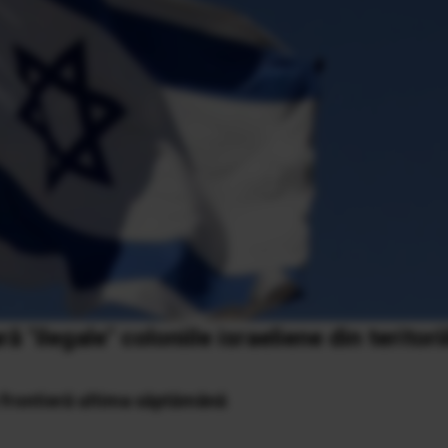
 "ilegale" coloniile israeliene din teritorii
a frontieră ultima săptămână