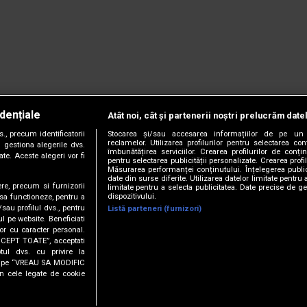
dențiale
Atât noi, cât și partenerii noștri prelucrăm date
, precum identificatorii
Stocarea și/sau accesarea informațiilor de pe un 
reclamelor. Utilizarea profilurilor pentru selectarea con
 gestiona alegerile dvs.
îmbunătățirea serviciilor. Crearea profilurilor de conținu
te. Aceste alegeri vor fi
pentru selectarea publicității personalizate. Crearea profil
Măsurarea performanței conținutului. Înțelegerea public
date din surse diferite. Utilizarea datelor limitate pentru 
ere, precum si furnizorii
limitate pentru a selecta publicitatea. Date precise de ge
dispozitivului.
 sa functioneze, pentru a
/sau profilul dvs., pentru
Listă parteneri (furnizori)
ul pe website. Beneficiati
or cu caracter personal.
CCEPT TOATE”, acceptati
tul dvs. cu privire la
ick pe “VREAU SA MODIFIC
anie.
Termeni și condiții.
Cookie Settings
n cele legate de cookie