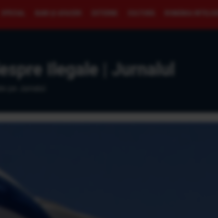
SPECIAL
BANI ŞI AFACERI
EXTERNE
CULTURĂ
ROMÂNIA INTELI
despre Ilegale | Jurnalul
te pe Jurnalul.