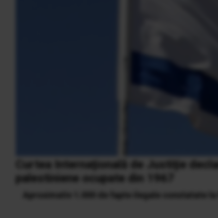
Curtea Internaţională de Justiţie declară
palestiniene ocupate din 1967
Aproximativ 1.000 de fapte ilegale constatate l