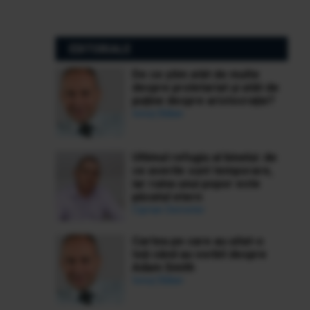
EDITORIALE
De ce știm atât de multe
despre proletariat și atât de
puține despre aristocrație?
Ionuț Bălan
Ultimul refugiu al binelui: de
ce averile sunt temporare,
iar ruina unui popor este
păcatul etern
Ciprian Demeter
Cartea pe care au uitat-o
toți când au vorbit despre
Adam Smith
Ionuț Bălan