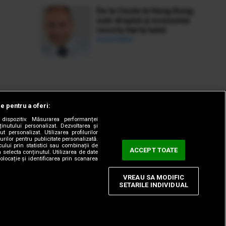
De la Ceuta la Hong Kong:
cum dreptul și economia
rescriu harta lumii
Ionuț Bălan
le pentru a oferi:
dispozitiv. Măsurarea performanței
ținutului personalizat. Dezvoltarea și
t personalizat. Utilizarea profilurilor
urilor pentru publicitate personalizată.
ului prin statistici sau combinații de
ACCEPT TOATE
a selecta conținutul. Utilizarea de date
olocație și identificarea prin scanarea
VREAU SA MODIFIC
SETARILE INDIVIDUAL