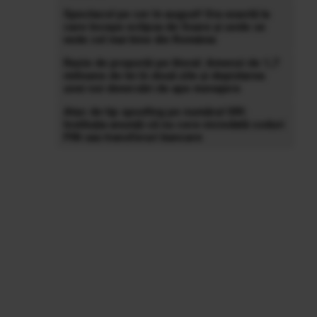
Spectacol pe cer în august! Ora exactă la
care începe eclipsa de Soare și unde se
vede cel mai bine din România
Razie de proporții pe litoral: Amenzi de 1,7
milioane de lei în două zile și depistarea
unei noi deversări de ape menajere
Atac de tip spoofing pe numărul SRI:
Instituția anunță că nu cere niciodată coduri
PIN sau transferuri bancare