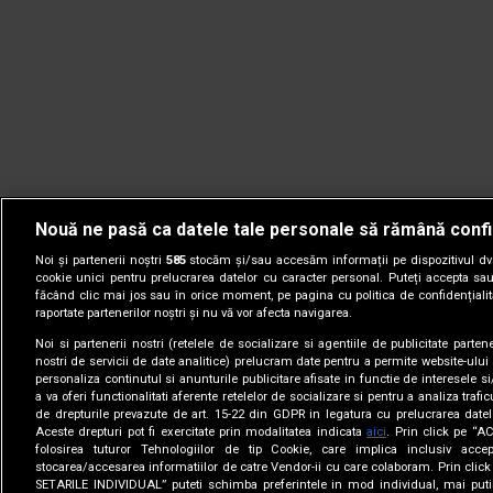
Nouă ne pasă ca datele tale personale să rămână confi
Noi și partenerii noștri
585
stocăm și/sau accesăm informații pe dispozitivul dvs.
cookie unici pentru prelucrarea datelor cu caracter personal. Puteți accepta sau
făcând clic mai jos sau în orice moment, pe pagina cu politica de confidențialita
raportate partenerilor noștri și nu vă vor afecta navigarea.
Noi si partenerii nostri (retelele de socializare si agentiile de publicitate parten
nostri de servicii de date analitice) prelucram date pentru a permite website-ului
personaliza continutul si anunturile publicitare afisate in functie de interesele si
a va oferi functionalitati aferente retelelor de socializare si pentru a analiza trafic
de drepturile prevazute de art. 15-22 din GDPR in legatura cu prelucrarea datel
Aceste drepturi pot fi exercitate prin modalitatea indicata
aici
. Prin click pe “A
folosirea tuturor Tehnologiilor de tip Cookie, care implica inclusiv accep
stocarea/accesarea informatiilor de catre Vendor-ii cu care colaboram. Prin cl
© 2005-2026 jurnalul.ro. Toate drepturile rezervate.
Date comp
SETARILE INDIVIDUAL” puteti schimba preferintele in mod individual, mai puti