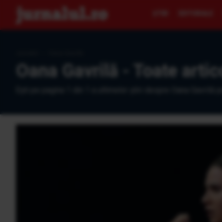
ŞTIRI
EDITORIALE
Jurnalul
›
Oana Gavrilă
Oana Gavrilă - Toate artic
Eşti pe pagina 1 din 1 a ultimelor ştiri despre Oana Gavrilă p