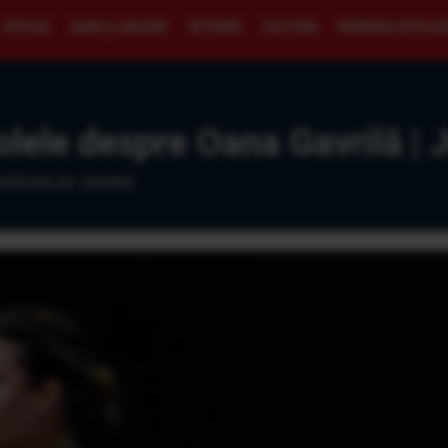
SPECIAL
BANI ŞI AFACERI
EXTERNE
CULTURĂ
ROMÂNIA INTELI
olele despre Oana Gavrilă | 
ublicate pe Jurnalul.