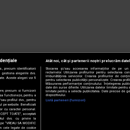
dențiale
Atât noi, cât și partenerii noștri prelucrăm date
, precum identificatorii
Stocarea și/sau accesarea informațiilor de pe un 
reclamelor. Utilizarea profilurilor pentru selectarea con
 gestiona alegerile dvs.
îmbunătățirea serviciilor. Crearea profilurilor de conținu
te. Aceste alegeri vor fi
pentru selectarea publicității personalizate. Crearea profil
Măsurarea performanței conținutului. Înțelegerea public
date din surse diferite. Utilizarea datelor limitate pentru 
ere, precum si furnizorii
limitate pentru a selecta publicitatea. Date precise de ge
dispozitivului.
 sa functioneze, pentru a
/sau profilul dvs., pentru
Listă parteneri (furnizori)
ul pe website. Beneficiati
or cu caracter personal.
CCEPT TOATE”, acceptati
tul dvs. cu privire la
ick pe “VREAU SA MODIFIC
anie.
Termeni și condiții.
Cookie Settings
n cele legate de cookie