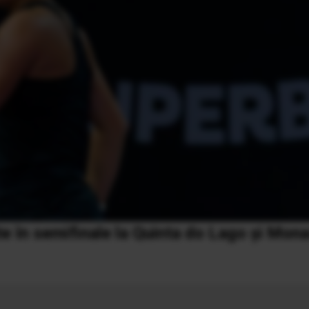
te în semifinale la Quinta do Lago și Mona