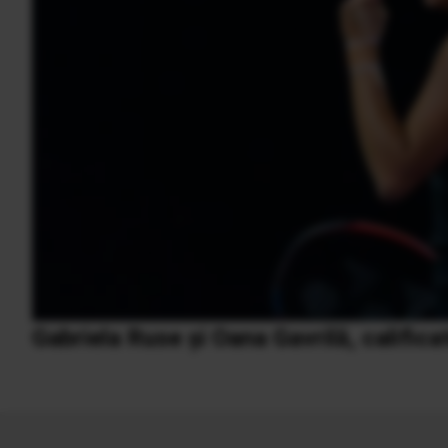
Gabriela Ruse și Oana Gavrilă, califica