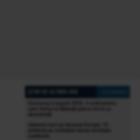
ȘTIRI DE ULTIMĂ ORĂ
» Vezi toate știrile
Horoscop 6 august 2026: 4 zodii pentru
care Venus în Balanță aduce noroc și
abundență
Oamenii care au desenat Europa: 10
arhitecți au schimbat istoria vechiului
continent