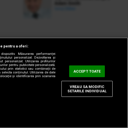
Adam Smith
Ionuț Bălan
le pentru a oferi:
dispozitiv. Măsurarea performanței
ținutului personalizat. Dezvoltarea și
t personalizat. Utilizarea profilurilor
urilor pentru publicitate personalizată.
ului prin statistici sau combinații de
ACCEPT TOATE
a selecta conținutul. Utilizarea de date
olocație și identificarea prin scanarea
VREAU SA MODIFIC
SETARILE INDIVIDUAL