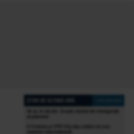
ȘTIRI DE ULTIMĂ ORĂ
» Vezi toate știrile
IQ-ul, în declin. Scade nivelul de inteligență
al planetei
U Craiova și CFR Cluj dau astăzi un nou
examen internațional