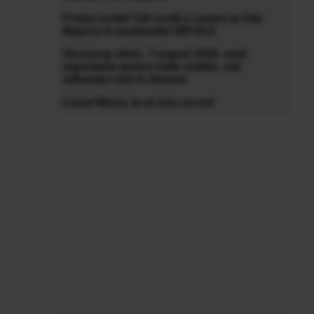
Prețuri ireale! Cât costă o cazare la Cluj-
Napoca în weekendul UNTOLD
Horoscop zilnic, 7 august 2026: vești
importante pentru toate zodiile, sub
influența Lunii în Gemeni
Lionel Messi, la un nou record