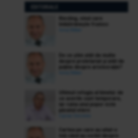
EDITORIALE
Riesling, vinul care
îmbătrânește frumos
Ionuț Bălan
De ce știm atât de multe
despre proletariat și atât de
puține despre aristocrație?
Ionuț Bălan
Ultimul refugiu al binelui: de
ce averile sunt temporare,
iar ruina unui popor este
păcatul etern
Ciprian Demeter
Cartea pe care au uitat-o
toți când au vorbit despre