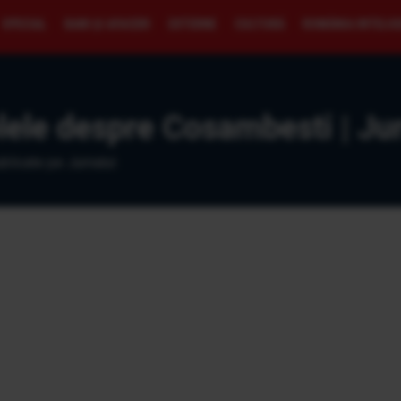
SPECIAL
BANI ŞI AFACERI
EXTERNE
CULTURĂ
ROMÂNIA INTELI
lele despre Cosambesti | Jur
blicate pe Jurnalul.