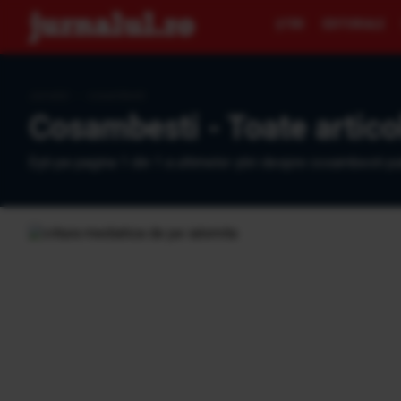
ŞTIRI
EDITORIALE
Jurnalul
›
cosambesti
Cosambesti - Toate artico
Eşti pe pagina 1 din 1 a ultimelor ştiri despre cosambesti pu