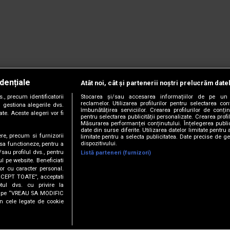
dențiale
Atât noi, cât și partenerii noștri prelucrăm date
, precum identificatorii
Stocarea și/sau accesarea informațiilor de pe un 
reclamelor. Utilizarea profilurilor pentru selectarea con
 gestiona alegerile dvs.
îmbunătățirea serviciilor. Crearea profilurilor de conținu
te. Aceste alegeri vor fi
pentru selectarea publicității personalizate. Crearea profil
Măsurarea performanței conținutului. Înțelegerea public
date din surse diferite. Utilizarea datelor limitate pentru 
ere, precum si furnizorii
limitate pentru a selecta publicitatea. Date precise de ge
dispozitivului.
 sa functioneze, pentru a
/sau profilul dvs., pentru
Listă parteneri (furnizori)
ul pe website. Beneficiati
or cu caracter personal.
CCEPT TOATE”, acceptati
tul dvs. cu privire la
ick pe “VREAU SA MODIFIC
anie.
Termeni și condiții.
Cookie Settings
n cele legate de cookie