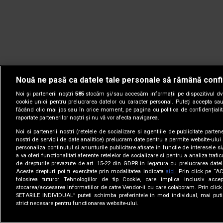
Nouă ne pasă ca datele tale personale să rămână confi
Noi și partenerii noștri
585
stocăm și/sau accesăm informații pe dispozitivul dvs.
cookie unici pentru prelucrarea datelor cu caracter personal. Puteți accepta sau
făcând clic mai jos sau în orice moment, pe pagina cu politica de confidențialita
raportate partenerilor noștri și nu vă vor afecta navigarea.
Noi si partenerii nostri (retelele de socializare si agentiile de publicitate parten
nostri de servicii de date analitice) prelucram date pentru a permite website-ului
personaliza continutul si anunturile publicitare afisate in functie de interesele si
a va oferi functionalitati aferente retelelor de socializare si pentru a analiza trafic
de drepturile prevazute de art. 15-22 din GDPR in legatura cu prelucrarea datel
Aceste drepturi pot fi exercitate prin modalitatea indicata
aici
. Prin click pe “A
folosirea tuturor Tehnologiilor de tip Cookie, care implica inclusiv accep
stocarea/accesarea informatiilor de catre Vendor-ii cu care colaboram. Prin cl
© 2005-2026 jurnalul.ro. Toate drepturile rezervate.
Date comp
SETARILE INDIVIDUAL” puteti schimba preferintele in mod individual, mai puti
strict necesare pentru functionarea website-ului.