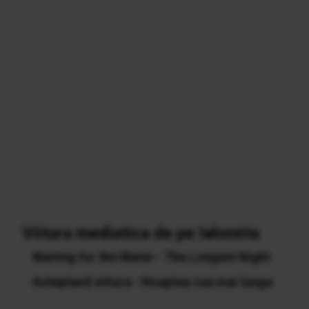
Viitura mediatica de pe Ialomita
Waiting for the Water - The Longest Night
Asteptand viitura - Noaptea cea mai lunga