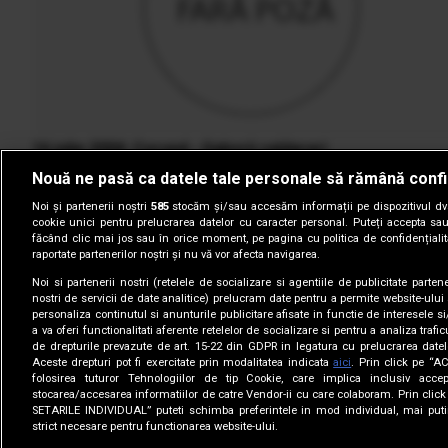
16 iulie 2004: Corund - Gaborii caldarari
Nouă ne pasă ca datele tale personale să rămână confi
Noi și partenerii noștri
585
stocăm și/sau accesăm informații pe dispozitivul dvs.
cookie unici pentru prelucrarea datelor cu caracter personal. Puteți accepta sau
făcând clic mai jos sau în orice moment, pe pagina cu politica de confidențialita
raportate partenerilor noștri și nu vă vor afecta navigarea.
Noi si partenerii nostri (retelele de socializare si agentiile de publicitate parten
nostri de servicii de date analitice) prelucram date pentru a permite website-ului
personaliza continutul si anunturile publicitare afisate in functie de interesele si
a va oferi functionalitati aferente retelelor de socializare si pentru a analiza trafic
de drepturile prevazute de art. 15-22 din GDPR in legatura cu prelucrarea datel
Aceste drepturi pot fi exercitate prin modalitatea indicata
aici
. Prin click pe “A
folosirea tuturor Tehnologiilor de tip Cookie, care implica inclusiv accep
stocarea/accesarea informatiilor de catre Vendor-ii cu care colaboram. Prin cl
© 2005-2026 jurnalul.ro. Toate drepturile rezervate.
Date comp
SETARILE INDIVIDUAL” puteti schimba preferintele in mod individual, mai puti
strict necesare pentru functionarea website-ului.