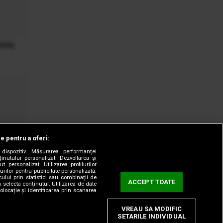
scu,
le pentru a oferi:
dispozitiv. Măsurarea performanței
ținutului personalizat. Dezvoltarea și
t personalizat. Utilizarea profilurilor
urilor pentru publicitate personalizată.
ului prin statistici sau combinații de
ACCEPT TOATE
a selecta conținutul. Utilizarea de date
olocație și identificarea prin scanarea
VREAU SA MODIFIC
SETARILE INDIVIDUAL