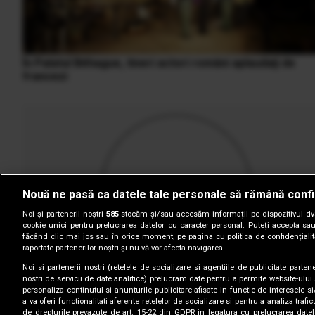
În Palatul Béhague, tineri actori români aplaudaţi de
francezi
Nouă ne pasă ca datele tale personale să rămână confi
Noi și partenerii noștri
585
stocăm și/sau accesăm informații pe dispozitivul dvs.
cookie unici pentru prelucrarea datelor cu caracter personal. Puteți accepta sau
făcând clic mai jos sau în orice moment, pe pagina cu politica de confidențialita
raportate partenerilor noștri și nu vă vor afecta navigarea.
Noi si partenerii nostri (retelele de socializare si agentiile de publicitate parten
nostri de servicii de date analitice) prelucram date pentru a permite website-ului
Memorialul Ipoteşti găzduieşte Academia Itinerantă
personaliza continutul si anunturile publicitare afisate in functie de interesele si
„Andrei Şerban“
a va oferi functionalitati aferente retelelor de socializare si pentru a analiza trafic
de drepturile prevazute de art. 15-22 din GDPR in legatura cu prelucrarea datel